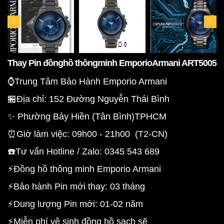
Thay Pin đồnghồ thôngminh EmporioArmani ART5005
⌚️Trung Tâm Bảo Hành Emporio Armani
🏪Địa chỉ: 152 Đường Nguyễn Thái Bình
✨ Phường Bảy Hiền (Tân Bình)TPHCM
⏰Giờ làm việc: 09h00 - 21h00 (T2-CN)
☎️Tư vấn Hotline / Zalo: 0345 543 689
⚡Đồng hồ thông minh Emporio Armani
⚡Bảo hành Pin mới thay: 03 tháng
⚡Dung lượng Pin mới: 01-02 năm
⚡Miễn phí vệ sinh đồng hồ sạch sẽ