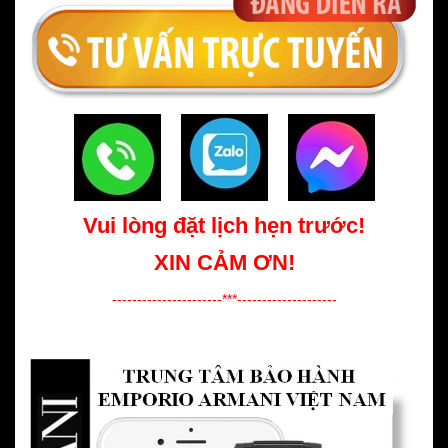
Vui lòng đặt lịch hẹn trước!
XIN CẢM ƠN!
----------------------***--------------------