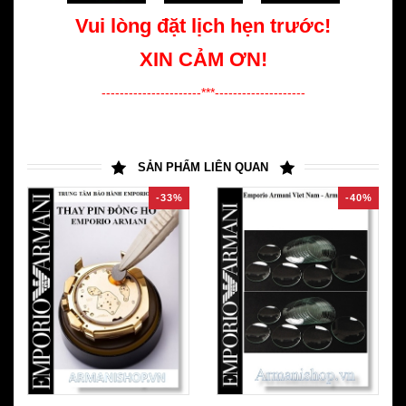
Vui lòng đặt lịch hẹn trước!
XIN CẢM ƠN!
----------------------***--------------------
SẢN PHẨM LIÊN QUAN
-33%
-40%