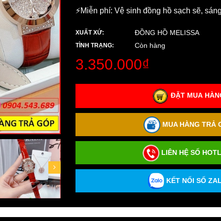
⚡️Miễn phí: Vệ sinh đồng hồ sạch sẽ, sán
ĐỒNG HỒ MELISSA
XUẤT XỨ:
Còn hàng
TÌNH TRẠNG:
3.350.000₫
ĐẶT MUA HÀNG
MUA HÀNG TRẢ G
LIÊN HỆ SỐ HOTL
KẾT NỐI SỐ ZAL