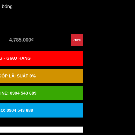
g bóng
4.785.000₫
-30%
 - GIAO HÀNG
ÓP LÃI SUẤT 0%
INE:
0904 543 689
O: 0904 543 689