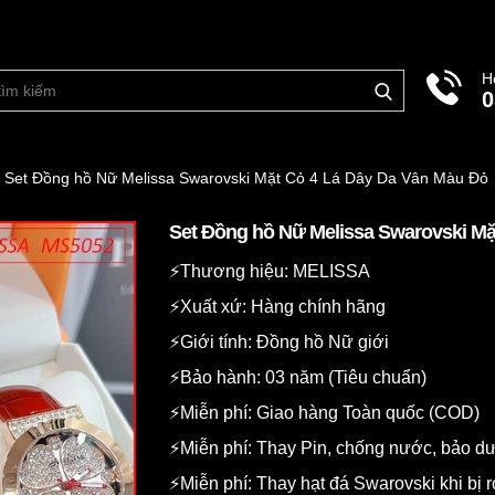
H
0
Set Đồng hồ Nữ Melissa Swarovski Mặt Cỏ 4 Lá Dây Da Vân Màu Đỏ
Set Đồng hồ Nữ Melissa Swarovski Mặ
⚡️Thương hiệu: MELISSA
⚡️Xuất xứ: Hàng chính hãng
⚡️Giới tính: Đồng hồ Nữ giới
⚡️Bảo hành: 03 năm (Tiêu chuẩn)
⚡️Miễn phí: Giao hàng Toàn quốc (COD)
⚡️Miễn phí: Thay Pin, chống nước, bảo 
⚡️Miễn phí: Thay hạt đá Swarovski khi bị r