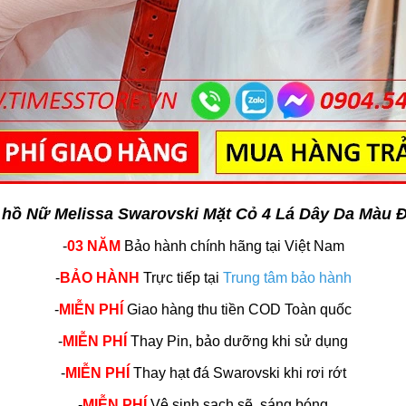
 hồ Nữ Melissa Swarovski Mặt Cỏ 4 Lá Dây Da Màu 
-
03 NĂM
Bảo hành chính hãng
tại Việt Nam
-
BẢO HÀNH
Trực tiếp tại
Trung tâm bảo hành
-
MIỄN PHÍ
Giao hàng thu tiền COD Toàn quốc
-
MIỄN PHÍ
Thay Pin, bảo dưỡng khi sử dụng
-
MIỄN PHÍ
Thay hạt đá Swarovski khi rơi rớt
-
MIỄN PHÍ
Vệ sinh sạch sẽ, sáng bóng