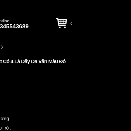
otline
0
345543689
t Cỏ 4 Lá Dây Da Vân Màu Đỏ
dưỡng
ơi rớt