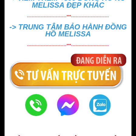
MELISSA ĐẸP
KHÁC
--------------------------***-------------------------
->
TRUNG TÂM BẢO HÀNH ĐỒNG
HỒ MELISSA
--------------------------***-------------------------