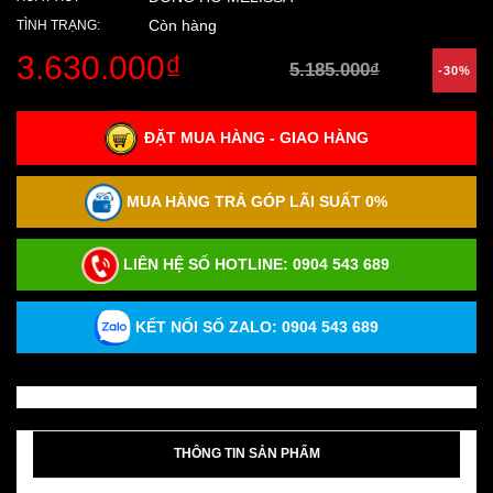
Còn hàng
TÌNH TRẠNG:
3.630.000₫
5.185.000₫
-30%
ĐẶT MUA HÀNG - GIAO HÀNG
MUA HÀNG TRẢ GÓP LÃI SUẤT 0%
LIÊN HỆ SỐ HOTLINE:
0904 543 689
KẾT NỐI SỐ ZALO: 0904 543 689
THÔNG TIN SẢN PHẨM