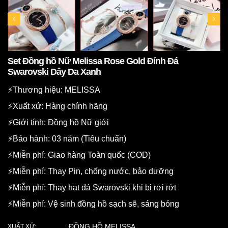
Set Đồng hồ Nữ Melissa Rose Gold Đính Đá
Swarovski Dây Da Xanh
⚡️Thương hiệu: MELISSA
⚡️Xuất xứ: Hàng chính hãng
⚡️Giới tính: Đồng hồ Nữ giới
⚡️Bảo hành: 03 năm (Tiêu chuẩn)
⚡️Miễn phí: Giao hàng Toàn quốc (COD)
⚡️Miễn phí: Thay Pin, chống nước, bảo dưỡng
⚡️Miễn phí: Thay hạt đá Swarovski khi bị rơi rớt
⚡️Miễn phí: Vệ sinh đồng hồ sạch sẽ, sáng bóng
ĐỒNG HỒ MELISSA
XUẤT XỨ: