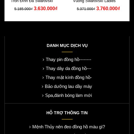
Tròn Đính Đá Swarovski Dây
Vuông Swarovski Ladies Dây
3.630.000₫
3.760.000₫
Da Xanh
Lắc Tay
5.185.000₫
5.371.000₫
DANH MỤC DỊCH VỤ
Thay pin đồng hồ--------
Thay dây da đồng hồ---
Thay mặt kính đồng hồ-
Bảo dưỡng lau dầy máy
Spa,đánh bóng làm mới
HỖ TRỢ THÔNG TIN
Mệnh Thủy nên đeo đồng hồ màu gì?