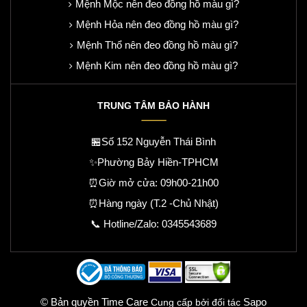
Mệnh Mộc nên đeo đồng hồ màu gì?
Mệnh Hỏa nên đeo đồng hồ màu gì?
Mệnh Thổ nên đeo đồng hồ màu gì?
Mệnh Kim nên đeo đồng hồ màu gì?
TRUNG TÂM BẢO HÀNH
🏪Số 152 Nguyễn Thái Bình
✨Phường Bảy Hiền-TPHCM
⏰Giờ mở cửa: 09h00-21h00
⏰Hàng ngày (T.2 -Chủ Nhật)
📞 Hotline/Zalo:
0345543689
© Bản quyền Time Care
Sapo
Cung cấp bởi đối tác