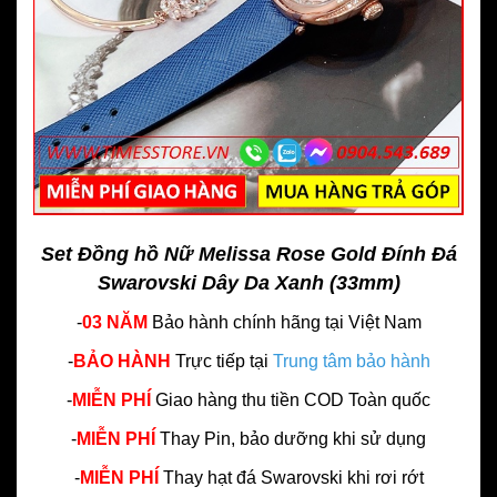
Set Đồng hồ Nữ Melissa Rose Gold Đính Đá
Swarovski Dây Da Xanh (33mm)
-
03 NĂM
Bảo hành chính hãng
tại Việt Nam
-
BẢO HÀNH
Trực tiếp tại
Trung tâm bảo hành
-
MIỄN PHÍ
Giao hàng thu tiền COD Toàn quốc
-
MIỄN PHÍ
Thay Pin, bảo dưỡng khi sử dụng
-
MIỄN PHÍ
Thay hạt đá Swarovski khi rơi rớt