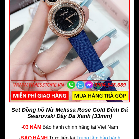
Set Đồng hồ Nữ Melissa Rose Gold Đính Đá
Swarovski Dây Da Xanh (33mm)
-
03 NĂM
Bảo hành chính hãng
tại Việt Nam
-
BẢO HÀNH
Trực tiếp tại
Trung tâm bảo hành