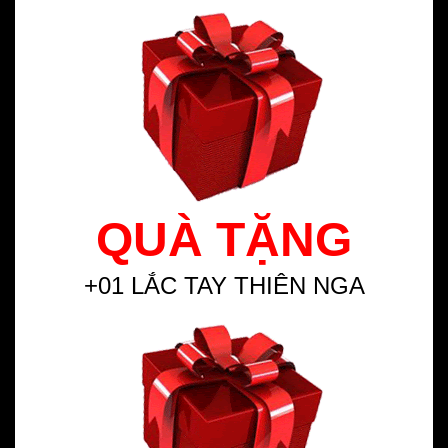
QUÀ TẶNG
+01 LẮC TAY THIÊN NGA