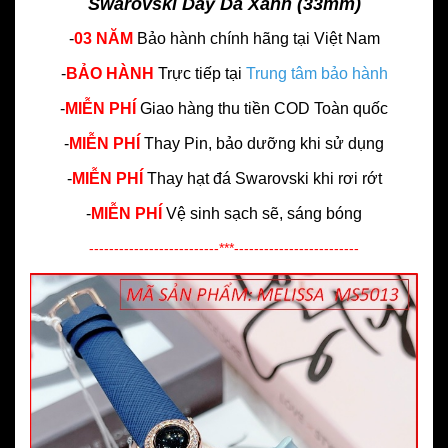
Swarovski Dây Da Xanh (33mm)
-
03 NĂM
Bảo hành chính hãng
tại Việt Nam
-
BẢO HÀNH
Trực tiếp tại
Trung tâm bảo hành
-
MIỄN PHÍ
Giao hàng thu tiền COD Toàn quốc
-
MIỄN PHÍ
Thay Pin, bảo dưỡng khi sử dụng
-
MIỄN PHÍ
Thay hạt đá Swarovski khi rơi rớt
-
MIỄN PHÍ
Vệ sinh sạch sẽ, sáng bóng
--------------------------***-------------------------