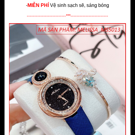
-
MIỄN PHÍ
Vệ sinh sạch sẽ, sáng bóng
--------------------------***-------------------------