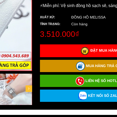
⚡️Miễn phí: Vệ sinh đồng hồ sạch sẽ, sán
ĐỒNG HỒ MELISSA
XUẤT XỨ:
Còn hàng
TÌNH TRẠNG:
3.510.000₫
ĐẶT MUA HÀNG
MUA HÀNG TRẢ G
LIÊN HỆ SỐ HOTL
KẾT NỐI SỐ ZAL