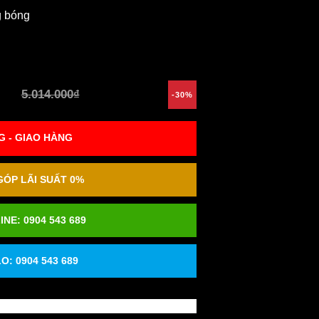
g bóng
5.014.000₫
-30%
 - GIAO HÀNG
ÓP LÃI SUẤT 0%
INE:
0904 543 689
O: 0904 543 689