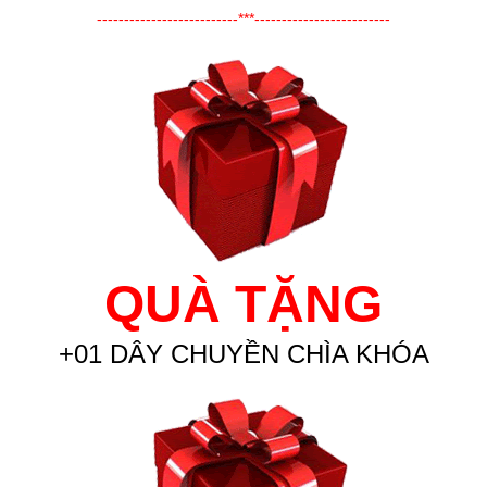
--------------------------***-------------------------
QUÀ TẶNG
+01 DÂY CHUYỀN CHÌA KHÓA