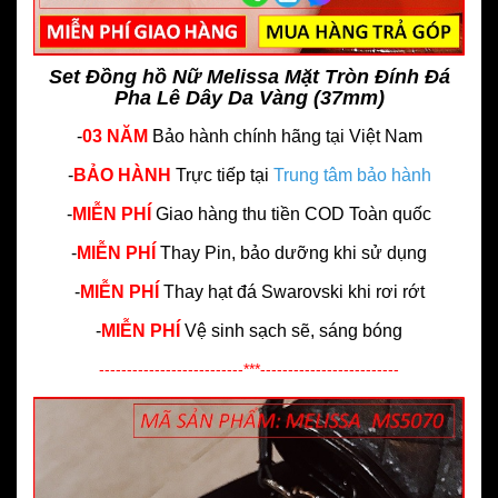
Set Đồng hồ Nữ Melissa Mặt Tròn Đính Đá
Pha Lê Dây Da Vàng (37mm)
-
03 NĂM
Bảo hành chính hãng
tại Việt Nam
-
BẢO HÀNH
Trực tiếp tại
Trung tâm bảo hành
-
MIỄN PHÍ
Giao hàng thu tiền COD Toàn quốc
-
MIỄN PHÍ
Thay Pin, bảo dưỡng khi sử dụng
-
MIỄN PHÍ
Thay hạt đá Swarovski khi rơi rớt
-
MIỄN PHÍ
Vệ sinh sạch sẽ, sáng bóng
--------------------------***-------------------------