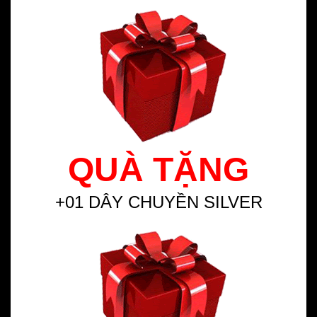
QUÀ TẶNG
+01 DÂY CHUYỀN SILVER