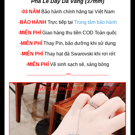
Pha Lê Dây Da Vàng (37mm)
-
03 NĂM
Bảo hành chính hãng
tại Việt Nam
-
BẢO HÀNH
Trực tiếp tại
Trung tâm bảo hành
-
MIỄN PHÍ
Giao hàng thu tiền COD Toàn quốc
-
MIỄN PHÍ
Thay Pin, bảo dưỡng khi sử dụng
-
MIỄN PHÍ
Thay hạt đá Swarovski khi rơi rớt
-
MIỄN PHÍ
Vệ sinh sạch sẽ, sáng bóng
--------------------------***-------------------------