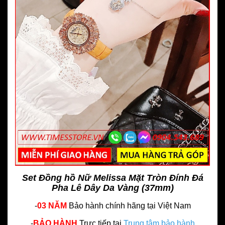
Set Đồng hồ Nữ Melissa Mặt Tròn Đính Đá
Pha Lê Dây Da Vàng (37mm)
-
03 NĂM
Bảo hành chính hãng
tại Việt Nam
-
BẢO HÀNH
Trực tiếp tại
Trung tâm bảo hành