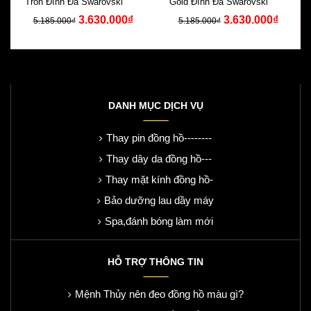
Tròn Đính Đá Swarovski Dây
Gold Đính Đá Swarovski Dây
3.630.000₫
3.630.000₫
Da Xanh
Da Xanh
5.185.000₫
5.185.000₫
DANH MỤC DỊCH VỤ
Thay pin đồng hồ--------
Thay dây da đồng hồ---
Thay mặt kính đồng hồ-
Bảo dưỡng lau dầy máy
Spa,đánh bóng làm mới
HỖ TRỢ THÔNG TIN
Mệnh Thủy nên đeo đồng hồ màu gì?