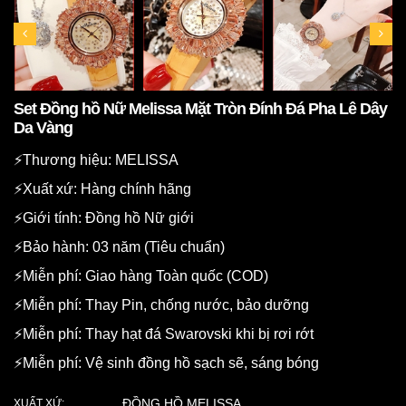
Set Đồng hồ Nữ Melissa Mặt Tròn Đính Đá Pha Lê Dây
Da Vàng
⚡️Thương hiệu: MELISSA
⚡️Xuất xứ: Hàng chính hãng
⚡️Giới tính: Đồng hồ Nữ giới
⚡️Bảo hành: 03 năm (Tiêu chuẩn)
⚡️Miễn phí: Giao hàng Toàn quốc (COD)
⚡️Miễn phí: Thay Pin, chống nước, bảo dưỡng
⚡️Miễn phí: Thay hạt đá Swarovski khi bị rơi rớt
⚡️Miễn phí: Vệ sinh đồng hồ sạch sẽ, sáng bóng
ĐỒNG HỒ MELISSA
XUẤT XỨ: