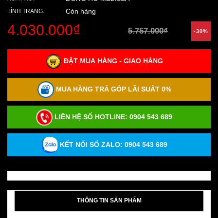
Còn hàng
TÌNH TRẠNG:
4.030.000₫
5.757.000₫
-30%
ĐẶT MUA HÀNG - GIAO HÀNG
MUA HÀNG TRẢ GÓP LÃI SUẤT 0%
LIÊN HỆ SỐ HOTLINE:
0904 543 689
KẾT NỐI SỐ ZALO: 0904 543 689
THÔNG TIN SẢN PHẨM