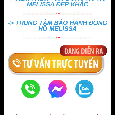
MELISSA ĐẸP
KHÁC
--------------------------***-------------------------
->
TRUNG TÂM BẢO HÀNH ĐỒNG
HỒ MELISSA
--------------------------***-------------------------