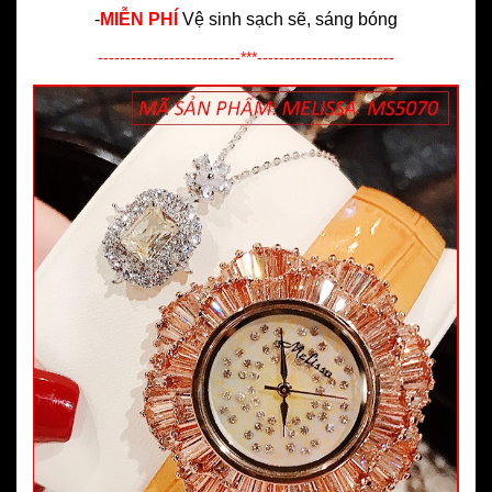
-
MIỄN PHÍ
Vệ sinh sạch sẽ, sáng bóng
--------------------------***-------------------------