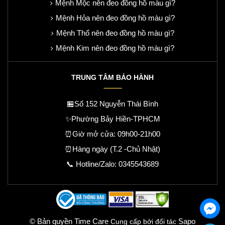
Mệnh Mộc nên đeo đồng hồ màu gì?
Mệnh Hỏa nên đeo đồng hồ màu gì?
Mệnh Thổ nên đeo đồng hồ màu gì?
Mệnh Kim nên đeo đồng hồ màu gì?
TRUNG TÂM BẢO HÀNH
🏪Số 152 Nguyễn Thái Bình
✨Phường Bảy Hiền-TPHCM
⏰Giờ mở cửa: 09h00-21h00
⏰Hàng ngày (T.2 -Chủ Nhật)
📞 Hotline/Zalo:
0345543689
© Bản quyền Time Care
Sapo
Cung cấp bởi đối tác