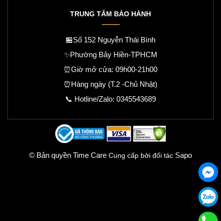
TRUNG TÂM BẢO HÀNH
🏪Số 152 Nguyễn Thái Bình
✨Phường Bảy Hiền-TPHCM
⏰Giờ mở cửa: 09h00-21h00
⏰Hàng ngày (T.2 -Chủ Nhật)
📞 Hotline/Zalo:
0345543689
© Bản quyền Time Care
Sapo
Cung cấp bởi đối tác