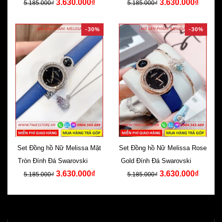
3.630.000₫
3.630.000₫
Da Cam
Da Xanh
5.185.000₫
5.185.000₫
-30%
-30%
Set Đồng hồ Nữ Melissa Mặt
Set Đồng hồ Nữ Melissa Rose
Tròn Đính Đá Swarovski Dây
Gold Đính Đá Swarovski Dây
3.630.000₫
3.630.000₫
Da Xanh
Da Xanh
5.185.000₫
5.185.000₫