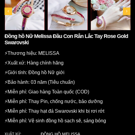
Đồng hồ Nữ Melissa Đầu Con Rắn Lắc Tay Rose Gold
Swarovski
⚡️Thương hiệu: MELISSA
⚡️Xuất xứ: Hàng chính hãng
⚡️Giới tính: Đồng hồ Nữ giới
⚡️Bảo hành: 03 năm (Tiêu chuẩn)
⚡️Miễn phí: Giao hàng Toàn quốc (COD)
⚡️Miễn phí: Thay Pin, chống nước, bảo dưỡng
⚡️Miễn phí: Thay hạt đá Swarovski khi bị rơi rớt
⚡️Miễn phí: Vệ sinh đồng hồ sạch sẽ, sáng bóng
ĐỒNG HỒ MELISSA
XUẤT XỨ: