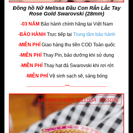
Đồng hồ Nữ Melissa Đầu Con Rắn Lắc Tay
Rose Gold Swarovski (28mm)
-
03 NĂM
Bảo hành chính hãng
tại Việt Nam
-
BẢO HÀNH
Trực tiếp tại
Trung tâm bảo hành
-
MIỄN PHÍ
Giao hàng thu tiền COD Toàn quốc
-
MIỄN PHÍ
Thay Pin, bảo dưỡng khi sử dụng
-
MIỄN PHÍ
Thay hạt đá Swarovski khi rơi rớt
-
MIỄN PHÍ
Vệ sinh sạch sẽ, sáng bóng
--------------------------***-------------------------