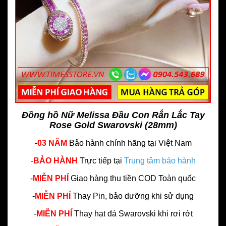
Đồng hồ Nữ Melissa Đầu Con Rắn Lắc Tay
Rose Gold Swarovski (28mm)
-
03 NĂM
Bảo hành chính hãng
tại Việt Nam
-
BẢO HÀNH
Trực tiếp tại
Trung tâm bảo hành
-
MIỄN PHÍ
Giao hàng thu tiền COD Toàn quốc
-
MIỄN PHÍ
Thay Pin, bảo dưỡng khi sử dụng
-
MIỄN PHÍ
Thay hạt đá Swarovski khi rơi rớt