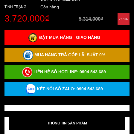
Còn hàng
TÌNH TRẠNG:
3.720.000₫
5.314.000₫
-30%
ĐẶT MUA HÀNG - GIAO HÀNG
MUA HÀNG TRẢ GÓP LÃI SUẤT 0%
LIÊN HỆ SỐ HOTLINE:
0904 543 689
KẾT NỐI SỐ ZALO: 0904 543 689
THÔNG TIN SẢN PHẨM