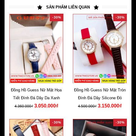
SẢN PHẨM LIÊN QUAN
-30%
-30%
Đồng Hồ Guess Nữ Mặt Họa
Đồng Hồ Guess Nữ Mặt Tròn
Tiết Đính Đá Dây Da Xanh
Đính Đá Dây Silicone Đỏ
3.050.000₫
3.150.000₫
4.360.000₫
4.500.000₫
-30%
-30%