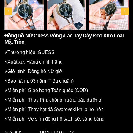
Đồng hồ Nữ Guess Vòng /Lắc Tay Dây Đeo Kim Loại
Mặt Tròn
⚡️Thương hiệu: GUESS
⚡️Xuất xứ: Hàng chính hãng
⚡️Giới tính: Đồng hồ Nữ giới
⚡️Bảo hành: 03 năm (Tiêu chuẩn)
⚡️Miễn phí: Giao hàng Toàn quốc (COD)
⚡️Miễn phí: Thay Pin, chống nước, bảo dưỡng
⚡️Miễn phí: Thay hạt đá Swarovski khi bị rơi rớt
⚡️Miễn phí: Vệ sinh đồng hồ sạch sẽ, sáng bóng
ĐỒNG HỒ GUESS
XUẤT XỨ: