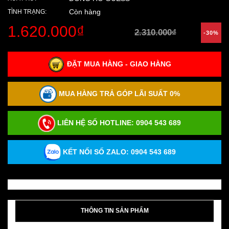
Còn hàng
TÌNH TRẠNG:
1.620.000₫
2.310.000₫
-30%
ĐẶT MUA HÀNG - GIAO HÀNG
MUA HÀNG TRẢ GÓP LÃI SUẤT 0%
LIÊN HỆ SỐ HOTLINE:
0904 543 689
KẾT NỐI SỐ ZALO: 0904 543 689
THÔNG TIN SẢN PHẨM