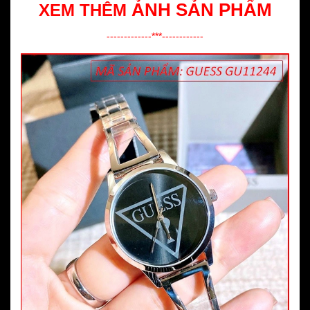
ẢNH SẢN PHẨM
XEM THÊM
-------------***------------