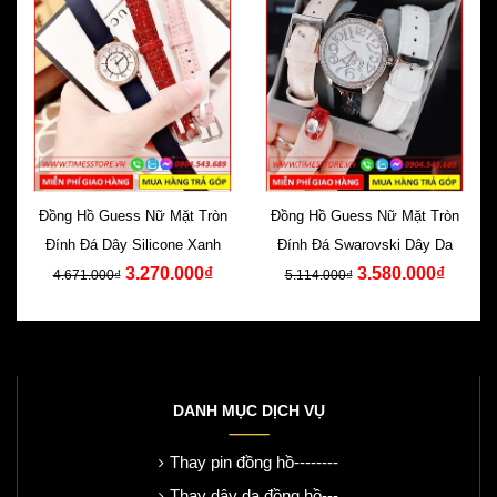
Đồng Hồ Guess Nữ Mặt Tròn
Đồng Hồ Guess Nữ Mặt Tròn
Đính Đá Dây Silicone Xanh
Đính Đá Swarovski Dây Da
3.270.000₫
3.580.000₫
4.671.000₫
5.114.000₫
DANH MỤC DỊCH VỤ
Thay pin đồng hồ--------
Thay dây da đồng hồ---