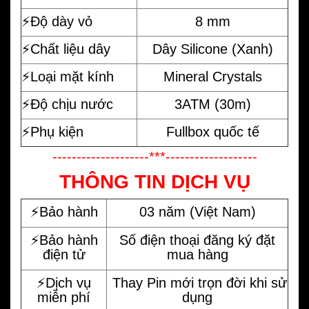
⚡️Độ dày vỏ
8 mm
⚡️Chất liệu dây
Dây Silicone (Xanh)
⚡️Loại mặt kính
Mineral Crystals
⚡️Độ chịu nước
3ATM (30m)
⚡️Phụ kiện
Fullbox quốc tế
--------------------***-------------------
THÔNG TIN DỊCH VỤ
⚡️Bảo hành
03 năm (Việt Nam)
⚡️Bảo hành
Số điện thoại đăng ký đặt
điện tử
mua hàng
⚡️Dịch vụ
Thay Pin mới trọn đời khi sử
miễn phí
dụng