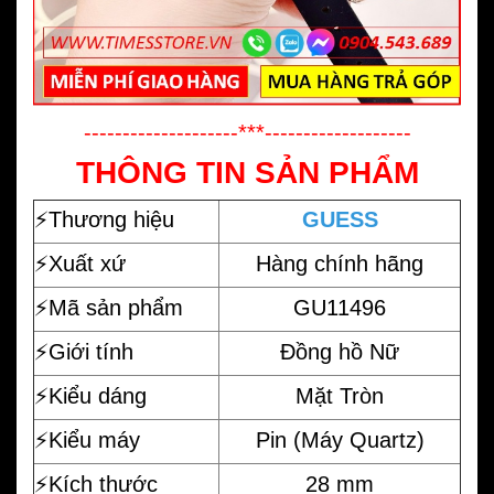
--------------------***-------------------
THÔNG TIN SẢN PHẨM
⚡️
Thương hiệu
GUESS
⚡️Xuất xứ
Hàng chính hãng
⚡️Mã sản phẩm
GU11496
⚡️Giới tính
Đồng hồ Nữ
⚡️Kiểu dáng
Mặt Tròn
⚡️Kiểu máy
Pin (Máy Quartz)
⚡️Kích thước
28 mm