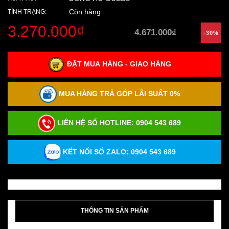
Còn hàng
TÌNH TRẠNG:
3.270.000₫
4.671.000₫
-30%
ĐẶT MUA HÀNG - GIAO HÀNG
MUA HÀNG TRẢ GÓP LÃI SUẤT 0%
LIÊN HỆ SỐ HOTLINE:
0904 543 689
KẾT NỐI SỐ ZALO: 0904 543 689
THÔNG TIN SẢN PHẨM