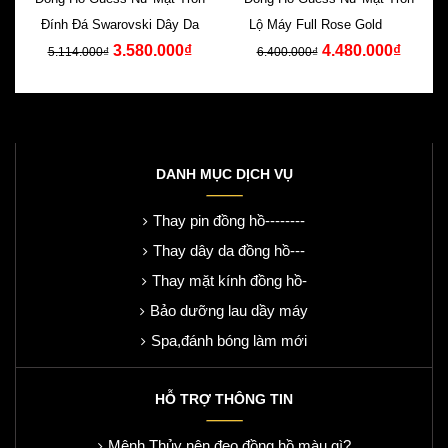
Đính Đá Swarovski Dây Da
Lộ Máy Full Rose Gold Dây
3.580.000₫
4.480.000₫
Da Hồng
5.114.000₫
6.400.000₫
DANH MỤC DỊCH VỤ
Thay pin đồng hồ--------
Thay dây da đồng hồ---
Thay mặt kính đồng hồ-
Bảo dưỡng lau dầy máy
Spa,đánh bóng làm mới
HỖ TRỢ THÔNG TIN
Mệnh Thủy nên đeo đồng hồ màu gì?