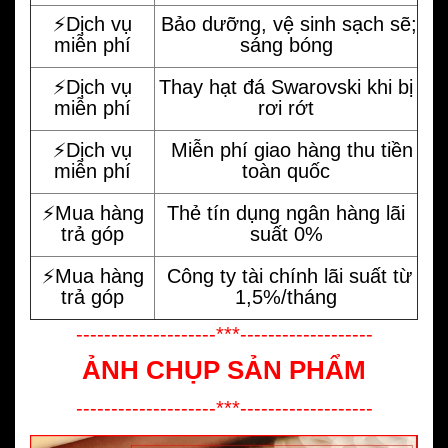
⚡️Dịch vụ
Bảo dưỡng, vệ sinh sạch sẽ;
miễn phí
sáng bóng
⚡️Dịch vụ
Thay hạt đá Swarovski khi bị
miễn phí
rơi rớt
⚡️Dịch vụ
Miễn phí giao hàng thu tiền
miễn phí
toàn quốc
⚡️Mua hàng
Thẻ tín dụng ngân hàng lãi
trả góp
suất 0%
⚡️Mua hàng
Công ty tài chính lãi suất từ
trả góp
1,5%/tháng
--------------------***-------------------
ẢNH CHỤP SẢN PHẨM
--------------------***-------------------