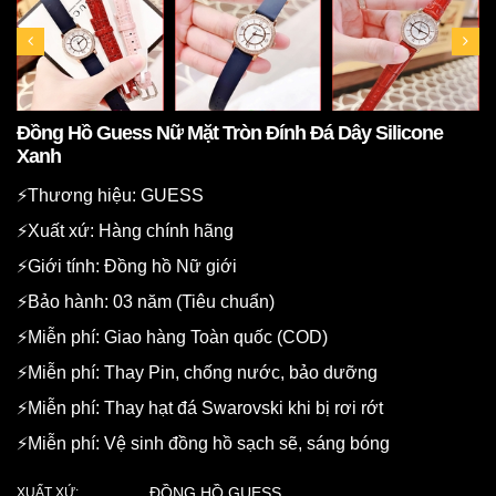
Đồng Hồ Guess Nữ Mặt Tròn Đính Đá Dây Silicone
Xanh
⚡️Thương hiệu: GUESS
⚡️Xuất xứ: Hàng chính hãng
⚡️Giới tính: Đồng hồ Nữ giới
⚡️Bảo hành: 03 năm (Tiêu chuẩn)
⚡️Miễn phí: Giao hàng Toàn quốc (COD)
⚡️Miễn phí: Thay Pin, chống nước, bảo dưỡng
⚡️Miễn phí: Thay hạt đá Swarovski khi bị rơi rớt
⚡️Miễn phí: Vệ sinh đồng hồ sạch sẽ, sáng bóng
ĐỒNG HỒ GUESS
XUẤT XỨ: