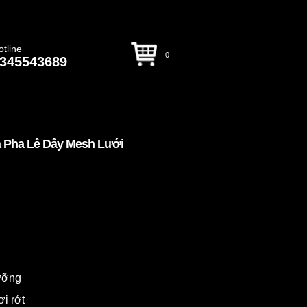
otline
0
345543689
 Pha Lê Dây Mesh Lưới
dưỡng
ơi rớt