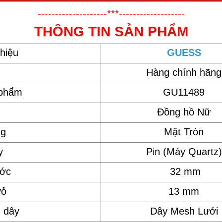
--------------------***-------------------
THÔNG TIN SẢN PHẨM
hiệu
GUESS
Hàng chính hãng
 phẩm
GU11489
Đồng hồ Nữ
ng
Mặt Tròn
y
Pin (Máy Quartz)
ước
32 mm
vỏ
13 mm
u dây
Dây Mesh Lưới