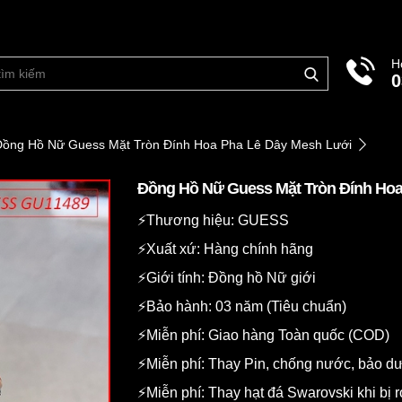
H
0
Đồng Hồ Nữ Guess Mặt Tròn Đính Hoa Pha Lê Dây Mesh Lưới
Đồng Hồ Nữ Guess Mặt Tròn Đính Hoa
⚡️Thương hiệu: GUESS
⚡️Xuất xứ: Hàng chính hãng
⚡️Giới tính: Đồng hồ Nữ giới
⚡️Bảo hành: 03 năm (Tiêu chuẩn)
⚡️Miễn phí: Giao hàng Toàn quốc (COD)
⚡️Miễn phí: Thay Pin, chống nước, bảo 
⚡️Miễn phí: Thay hạt đá Swarovski khi bị r