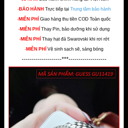
-
BẢO HÀNH
Trực tiếp tại
Trung tâm bảo hành
-
MIỄN PHÍ
Giao hàng thu tiền COD Toàn quốc
-
MIỄN PHÍ
Thay Pin, bảo dưỡng khi sử dụng
-
MIỄN PHÍ
Thay hạt đá Swarovski khi rơi rớt
-
MIỄN PHÍ
Vệ sinh sạch sẽ, sáng bóng
--------------------***-------------------