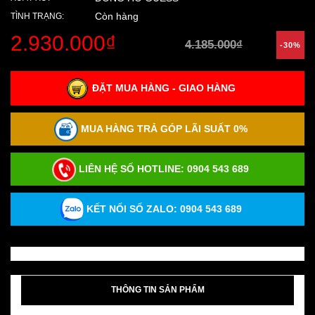
Còn hàng
TÌNH TRẠNG:
2.930.000₫
4.185.000₫
-30%
ĐẶT MUA HÀNG - GIAO HÀNG
MUA HÀNG TRẢ GÓP LÃI SUẤT 0%
LIÊN HỆ SỐ HOTLINE:
0904 543 689
KẾT NỐI SỐ ZALO: 0904 543 689
THÔNG TIN SẢN PHẨM