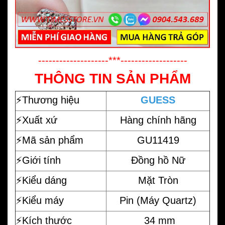
--------------------***-------------------
THÔNG TIN SẢN PHẨM
⚡️
Thương hiệu
GUESS
⚡️Xuất xứ
Hàng chính hãng
⚡️Mã sản phẩm
GU11419
⚡️Giới tính
Đồng hồ Nữ
⚡️Kiểu dáng
Mặt Tròn
⚡️Kiểu máy
Pin (Máy Quartz)
⚡️Kích thước
34 mm