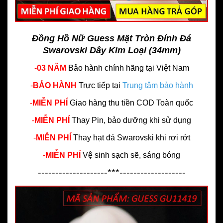
Đồng Hồ Nữ Guess Mặt Tròn Đính Đá
Swarovski Dây Kim Loại (34mm)
-
03 NĂM
Bảo hành chính hãng
tại Việt Nam
-
BẢO HÀNH
Trực tiếp tại
Trung tâm bảo hành
-
MIỄN PHÍ
Giao hàng thu tiền COD Toàn quốc
-
MIỄN PHÍ
Thay Pin, bảo dưỡng khi sử dụng
-
MIỄN PHÍ
Thay hạt đá Swarovski khi rơi rớt
-
MIỄN PHÍ
Vệ sinh sạch sẽ, sáng bóng
--------------------***-------------------