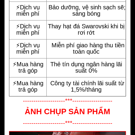
⚡️Dịch vụ
Bảo dưỡng, vệ sinh sạch sẽ;
miễn phí
sáng bóng
⚡️Dịch vụ
Thay hạt đá Swarovski khi bị
miễn phí
rơi rớt
⚡️Dịch vụ
Miễn phí giao hàng thu tiền
miễn phí
toàn quốc
⚡️Mua hàng
Thẻ tín dụng ngân hàng lãi
trả góp
suất 0%
⚡️Mua hàng
Công ty tài chính lãi suất từ
trả góp
1,5%/tháng
--------------------***-------------------
ẢNH CHỤP SẢN PHẨM
--------------------***-------------------