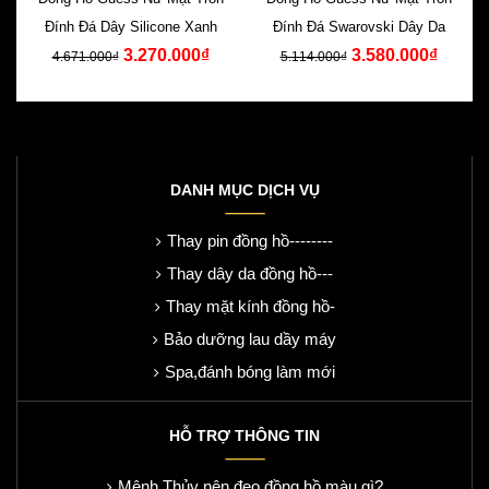
Đính Đá Dây Silicone Xanh
Đính Đá Swarovski Dây Da
3.270.000₫
3.580.000₫
4.671.000₫
5.114.000₫
DANH MỤC DỊCH VỤ
Thay pin đồng hồ--------
Thay dây da đồng hồ---
Thay mặt kính đồng hồ-
Bảo dưỡng lau dầy máy
Spa,đánh bóng làm mới
HỖ TRỢ THÔNG TIN
Mệnh Thủy nên đeo đồng hồ màu gì?