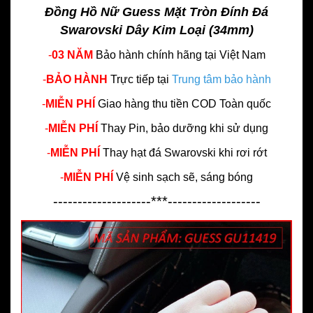
Đồng Hồ Nữ Guess Mặt Tròn Đính Đá
Swarovski Dây Kim Loại (34mm)
-
03 NĂM
Bảo hành chính hãng
tại Việt Nam
-
BẢO HÀNH
Trực tiếp tại
Trung tâm bảo hành
-
MIỄN PHÍ
Giao hàng thu tiền COD Toàn quốc
-
MIỄN PHÍ
Thay Pin, bảo dưỡng khi sử dụng
-
MIỄN PHÍ
Thay hạt đá Swarovski khi rơi rớt
-
MIỄN PHÍ
Vệ sinh sạch sẽ, sáng bóng
--------------------***-------------------