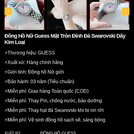
Đồng Hồ Nữ Guess Mặt Tròn Đính Đá Swarovski Dây
Kim Loại
⚡️Thương hiệu: GUESS
⚡️Xuất xứ: Hàng chính hãng
⚡️Giới tính: Đồng hồ Nữ giới
⚡️Bảo hành: 03 năm (Tiêu chuẩn)
⚡️Miễn phí: Giao hàng Toàn quốc (COD)
⚡️Miễn phí: Thay Pin, chống nước, bảo dưỡng
⚡️Miễn phí: Thay hạt đá Swarovski khi bị rơi rớt
⚡️Miễn phí: Vệ sinh đồng hồ sạch sẽ, sáng bóng
ĐỒNG HỒ GUESS
XUẤT XỨ: