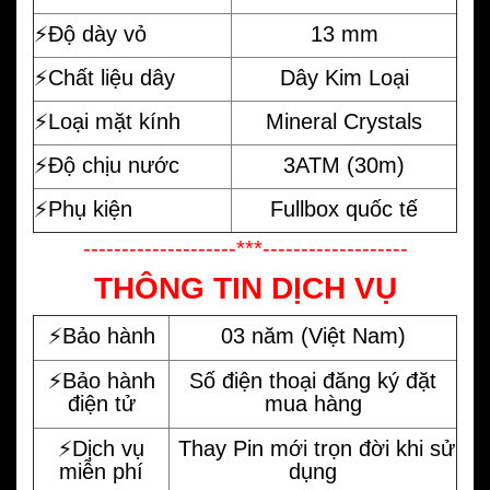
⚡️Độ dày vỏ
13 mm
⚡️Chất liệu dây
Dây Kim Loại
⚡️Loại mặt kính
Mineral Crystals
⚡️Độ chịu nước
3ATM (30m)
⚡️Phụ kiện
Fullbox quốc tế
--------------------***-------------------
THÔNG TIN DỊCH VỤ
⚡️Bảo hành
03 năm (Việt Nam)
⚡️Bảo hành
Số điện thoại đăng ký đặt
điện tử
mua hàng
⚡️Dịch vụ
Thay Pin mới trọn đời khi sử
miễn phí
dụng