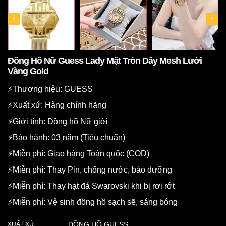
Đồng Hồ Nữ Guess Lady Mặt Tròn Dây Mesh Lưới
Vàng Gold
⚡️Thương hiệu: GUESS
⚡️Xuất xứ: Hàng chính hãng
⚡️Giới tính: Đồng hồ Nữ giới
⚡️Bảo hành: 03 năm (Tiêu chuẩn)
⚡️Miễn phí: Giao hàng Toàn quốc (COD)
⚡️Miễn phí: Thay Pin, chống nước, bảo dưỡng
⚡️Miễn phí: Thay hạt đá Swarovski khi bị rơi rớt
⚡️Miễn phí: Vệ sinh đồng hồ sạch sẽ, sáng bóng
ĐỒNG HỒ GUESS
XUẤT XỨ: