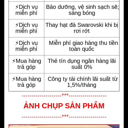
⚡️Dịch vụ
Bảo dưỡng, vệ sinh sạch sẽ;
miễn phí
sáng bóng
⚡️Dịch vụ
Thay hạt đá Swarovski khi bị
miễn phí
rơi rớt
⚡️Dịch vụ
Miễn phí giao hàng thu tiền
miễn phí
toàn quốc
⚡️Mua hàng
Thẻ tín dụng ngân hàng lãi
trả góp
suất 0%
⚡️Mua hàng
Công ty tài chính lãi suất từ
trả góp
1,5%/tháng
--------------------***-------------------
ẢNH CHỤP SẢN PHẨM
--------------------***-------------------