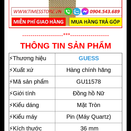
--------------------***-------------------
THÔNG TIN SẢN PHẨM
⚡️
Thương hiệu
GUESS
⚡️Xuất xứ
Hàng chính hãng
⚡️Mã sản phẩm
GU11578
⚡️Giới tính
Đồng hồ Nữ
⚡️Kiểu dáng
Mặt Tròn
⚡️Kiểu máy
Pin (Máy Quartz)
⚡️Kích thước
36 mm