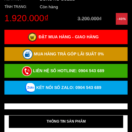
Còn hàng
TÌNH TRẠNG:
1.920.000₫
3.200.000₫
-40%
ĐẶT MUA HÀNG - GIAO HÀNG
MUA HÀNG TRẢ GÓP LÃI SUẤT 0%
LIÊN HỆ SỐ HOTLINE:
0904 543 689
KẾT NỐI SỐ ZALO: 0904 543 689
THÔNG TIN SẢN PHẨM