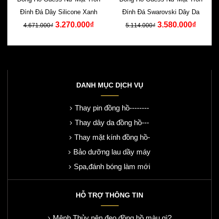
Đính Đá Dây Silicone Xanh
Đính Đá Swarovski Dây Da
3.270.000₫
3.580.000₫
4.671.000₫
5.114.000₫
DANH MỤC DỊCH VỤ
Thay pin đồng hồ--------
Thay dây da đồng hồ---
Thay mặt kính đồng hồ-
Bảo dưỡng lau dầy máy
Spa,đánh bóng làm mới
HỖ TRỢ THÔNG TIN
Mệnh Thủy nên đeo đồng hồ màu gì?