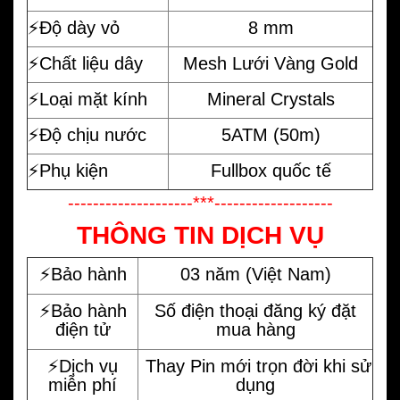
⚡️Độ dày vỏ
8 mm
⚡️Chất liệu dây
Mesh Lưới Vàng Gold
⚡️Loại mặt kính
Mineral Crystals
⚡️Độ chịu nước
5ATM (50m)
⚡️Phụ kiện
Fullbox quốc tế
--------------------***-------------------
THÔNG TIN DỊCH VỤ
⚡️Bảo hành
03 năm (Việt Nam)
⚡️Bảo hành
Số điện thoại đăng ký đặt
điện tử
mua hàng
⚡️Dịch vụ
Thay Pin mới trọn đời khi sử
miễn phí
dụng