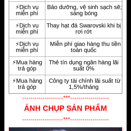
⚡️Dịch vụ
Bảo dưỡng, vệ sinh sạch sẽ;
miễn phí
sáng bóng
⚡️Dịch vụ
Thay hạt đá Swarovski khi bị
miễn phí
rơi rớt
⚡️Dịch vụ
Miễn phí giao hàng thu tiền
miễn phí
toàn quốc
⚡️Mua hàng
Thẻ tín dụng ngân hàng lãi
trả góp
suất 0%
⚡️Mua hàng
Công ty tài chính lãi suất từ
trả góp
1,5%/tháng
--------------------***-------------------
ẢNH CHỤP SẢN PHẨM
--------------------***-------------------