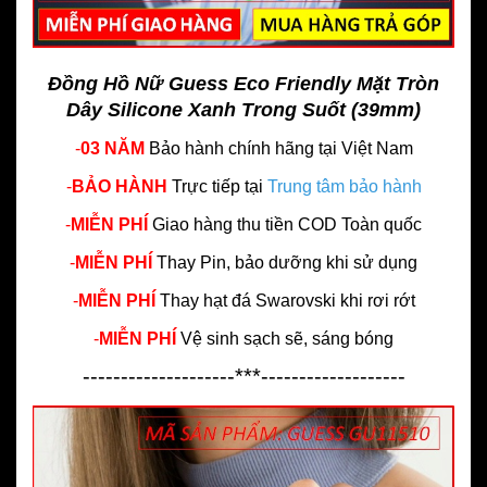
Đồng Hồ Nữ Guess Eco Friendly Mặt Tròn
Dây Silicone Xanh Trong Suốt (39mm)
-
03 NĂM
Bảo hành chính hãng
tại Việt Nam
-
BẢO HÀNH
Trực tiếp tại
Trung tâm bảo hành
-
MIỄN PHÍ
Giao hàng thu tiền COD Toàn quốc
-
MIỄN PHÍ
Thay Pin, bảo dưỡng khi sử dụng
-
MIỄN PHÍ
Thay hạt đá Swarovski khi rơi rớt
-
MIỄN PHÍ
Vệ sinh sạch sẽ, sáng bóng
--------------------***-------------------