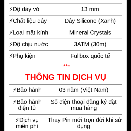
⚡️Độ dày vỏ
13 mm
⚡️Chất liệu dây
Dây Silicone (Xanh)
⚡️Loại mặt kính
Mineral Crystals
⚡️Độ chịu nước
3ATM (30m)
⚡️Phụ kiện
Fullbox quốc tế
--------------------***-------------------
THÔNG TIN DỊCH VỤ
⚡️Bảo hành
03 năm (Việt Nam)
⚡️Bảo hành
Số điện thoại đăng ký đặt
điện tử
mua hàng
⚡️Dịch vụ
Thay Pin mới trọn đời khi sử
miễn phí
dụng