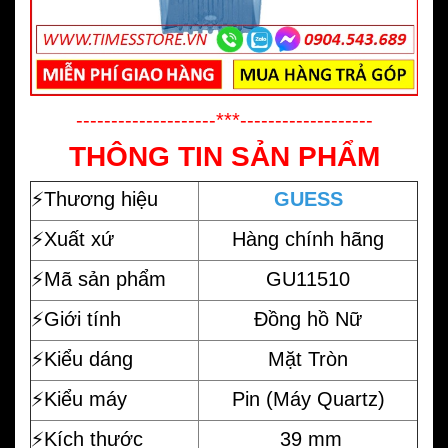
--------------------***-------------------
THÔNG TIN SẢN PHẨM
⚡️
Thương hiệu
GUESS
⚡️Xuất xứ
Hàng chính hãng
⚡️Mã sản phẩm
GU11510
⚡️Giới tính
Đồng hồ Nữ
⚡️Kiểu dáng
Mặt Tròn
⚡️Kiểu máy
Pin (Máy Quartz)
⚡️Kích thước
39 mm