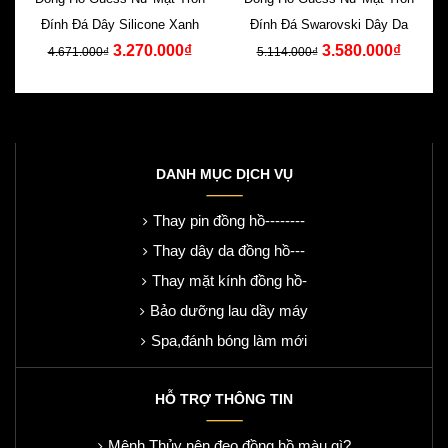
Đính Đá Dây Silicone Xanh
Đính Đá Swarovski Dây Da
3.270.000₫
3.580.000₫
4.671.000₫
5.114.000₫
DANH MỤC DỊCH VỤ
Thay pin đồng hồ--------
Thay dây da đồng hồ---
Thay mặt kính đồng hồ-
Bảo dưỡng lau dầy máy
Spa,đánh bóng làm mới
HỖ TRỢ THÔNG TIN
Mệnh Thủy nên đeo đồng hồ màu gì?