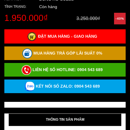
Còn hàng
TÌNH TRẠNG:
1.950.000₫
3.250.000₫
-40%
ĐẶT MUA HÀNG - GIAO HÀNG
MUA HÀNG TRẢ GÓP LÃI SUẤT 0%
LIÊN HỆ SỐ HOTLINE:
0904 543 689
KẾT NỐI SỐ ZALO: 0904 543 689
THÔNG TIN SẢN PHẨM