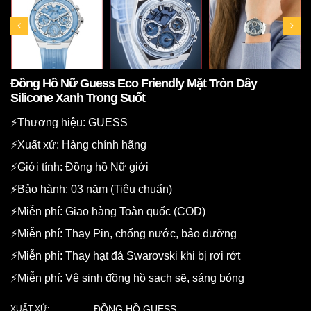
Đồng Hồ Nữ Guess Eco Friendly Mặt Tròn Dây
Silicone Xanh Trong Suốt
⚡️Thương hiệu: GUESS
⚡️Xuất xứ: Hàng chính hãng
⚡️Giới tính: Đồng hồ Nữ giới
⚡️Bảo hành: 03 năm (Tiêu chuẩn)
⚡️Miễn phí: Giao hàng Toàn quốc (COD)
⚡️Miễn phí: Thay Pin, chống nước, bảo dưỡng
⚡️Miễn phí: Thay hạt đá Swarovski khi bị rơi rớt
⚡️Miễn phí: Vệ sinh đồng hồ sạch sẽ, sáng bóng
ĐỒNG HỒ GUESS
XUẤT XỨ: