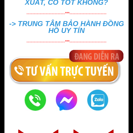
XUẤT, CÓ TỐT KHÔNG?
--------------------------***-------------------------
->
TRUNG TÂM BẢO HÀNH ĐỒNG
HỒ UY TÍN
--------------------------***-------------------------