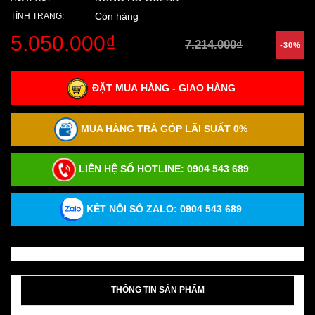
Còn hàng
TÌNH TRẠNG:
5.050.000₫
7.214.000₫
-30%
ĐẶT MUA HÀNG - GIAO HÀNG
MUA HÀNG TRẢ GÓP LÃI SUẤT 0%
LIÊN HỆ SỐ HOTLINE:
0904 543 689
KẾT NỐI SỐ ZALO: 0904 543 689
THÔNG TIN SẢN PHẨM