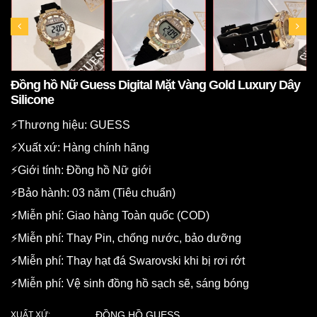
Đồng hồ Nữ Guess Digital Mặt Vàng Gold Luxury Dây
Silicone
⚡️Thương hiệu: GUESS
⚡️Xuất xứ: Hàng chính hãng
⚡️Giới tính: Đồng hồ Nữ giới
⚡️Bảo hành: 03 năm (Tiêu chuẩn)
⚡️Miễn phí: Giao hàng Toàn quốc (COD)
⚡️Miễn phí: Thay Pin, chống nước, bảo dưỡng
⚡️Miễn phí: Thay hạt đá Swarovski khi bị rơi rớt
⚡️Miễn phí: Vệ sinh đồng hồ sạch sẽ, sáng bóng
ĐỒNG HỒ GUESS
XUẤT XỨ: