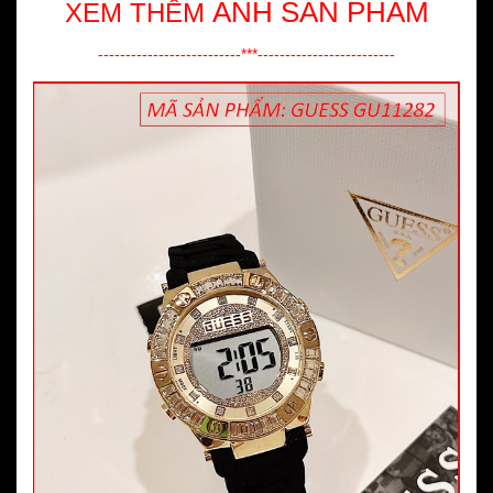
ẢNH SẢN PHẨM
XEM THÊM
--------------------------***-------------------------