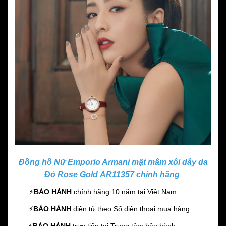
Đồng hồ Nữ Emporio Armani mặt mâm xôi dây da
Đỏ Rose Gold AR11357 chính hãng
⚡️
BẢO HÀNH
chính hãng 10 năm
tại Việt Nam
⚡️
BẢO HÀNH
điện tử theo Số điện thoại mua hàng