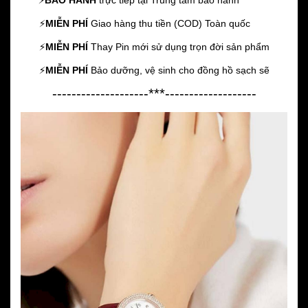
⚡️
BẢO HÀNH
trực tiếp tại Trung tâm bảo hành
⚡️
MIỄN PHÍ
Giao hàng thu tiền (COD) Toàn quốc
⚡️
MIỄN PHÍ
Thay Pin mới sử dụng trọn đời sản phẩm
⚡️
MIỄN PHÍ
Bảo dưỡng, vệ sinh cho đồng hồ sạch sẽ
--------------------***-------------------