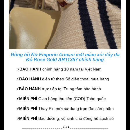
Đồng hồ Nữ Emporio Armani mặt mâm xôi dây da
Đỏ Rose Gold AR11357 chính hãng
⚡️
BẢO HÀNH
chính hãng 10 năm
tại Việt Nam
⚡️
BẢO HÀNH
điện tử theo Số điện thoại mua hàng
⚡️
BẢO HÀNH
trực tiếp tại Trung tâm bảo hành
⚡️
MIỄN PHÍ
Giao hàng thu tiền (COD) Toàn quốc
⚡️
MIỄN PHÍ
Thay Pin mới sử dụng trọn đời sản phẩm
⚡️
MIỄN PHÍ
Bảo dưỡng, vệ sinh cho đồng hồ sạch sẽ
--------------------***-------------------