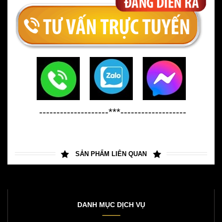
--------------------***-------------------
SẢN PHẨM LIÊN QUAN
DANH MỤC DỊCH VỤ