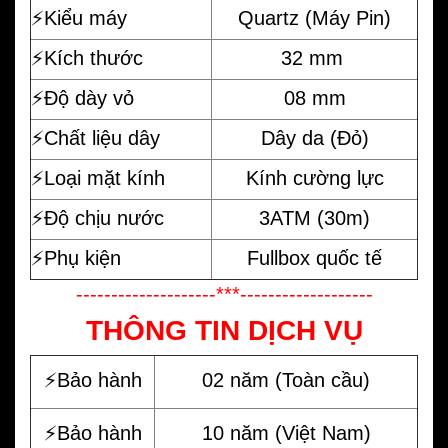
⚡️Kiểu máy
Quartz (Máy Pin)
⚡️Kích thước
32 mm
⚡️Độ dày vỏ
08 mm
⚡️Chất liệu dây
Dây da (Đỏ)
⚡️Loại mặt kính
Kính cường lực
⚡️Độ chịu nước
3ATM (30m)
⚡️Phụ kiện
Fullbox quốc tế
--------------------***-------------------
THÔNG TIN DỊCH VỤ
⚡️Bảo hành
02 năm (Toàn cầu)
⚡️Bảo hành
10 năm (Việt Nam)