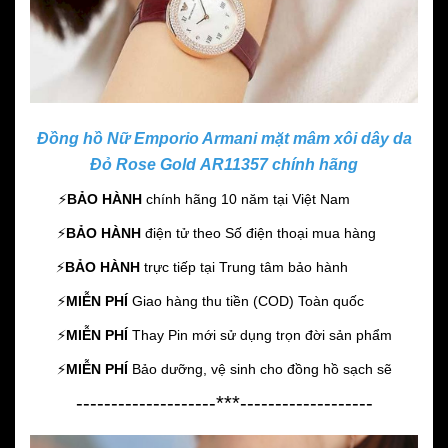
Đồng hồ Nữ Emporio Armani mặt mâm xôi dây da
Đỏ Rose Gold AR11357 chính hãng
⚡️
BẢO HÀNH
chính hãng 10 năm
tại Việt Nam
⚡️
BẢO HÀNH
điện tử theo Số điện thoại mua hàng
⚡️
BẢO HÀNH
trực tiếp tại Trung tâm bảo hành
⚡️
MIỄN PHÍ
Giao hàng thu tiền (COD) Toàn quốc
⚡️
MIỄN PHÍ
Thay Pin mới sử dụng trọn đời sản phẩm
⚡️
MIỄN PHÍ
Bảo dưỡng, vệ sinh cho đồng hồ sạch sẽ
--------------------***-------------------