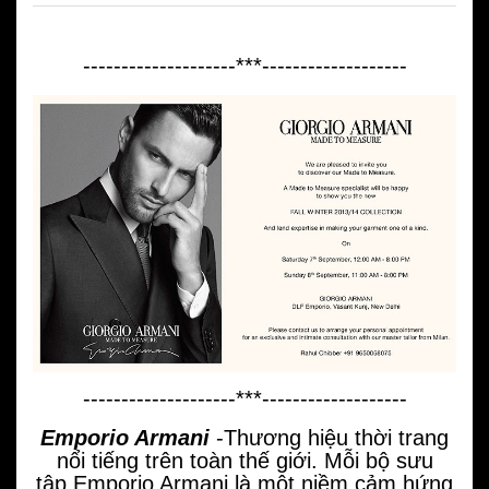
--------------------***-------------------
--------------------***-------------------
Emporio Armani
-Thương hiệu thời trang
nổi tiếng trên toàn thế giới. Mỗi bộ sưu
tập Emporio Armani là một niềm cảm hứng