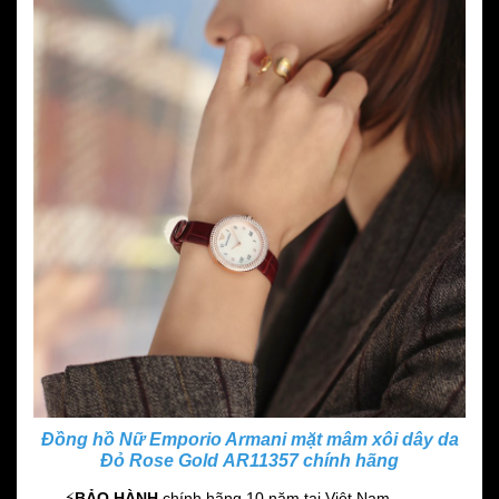
Đồng hồ Nữ Emporio Armani mặt mâm xôi dây da
Đỏ Rose Gold AR11357 chính hãng
⚡️
BẢO HÀNH
chính hãng 10 năm
tại Việt Nam