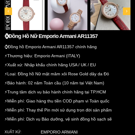
⌚️Đồng Hồ Nữ Emporio Armani AR11357
⌚️Đồng hồ Emporio Armani AR11357 chính hãng
⚡️Thương hiệu: Emporio Armani (ITALY)
⚡️Xuất xứ: Nhập khẩu chính hãng USA / UK / EU
⚡️Loại: Đồng hồ Nữ mặt mâm xôi Rose Gold dây da Đỏ
⚡️Bảo hành: 02 năm Toàn cầu (10 năm tại Việt Nam)
⚡️Trung tâm dịch vụ bảo hành chính hãng tại TP.HCM
⚡️Miễn phí: Giao hàng thu tiền COD phạm vi Toàn quốc
⚡️Miễn phí: Thay thế Pin mới sử dụng trọn đời sản phẩm
⚡️Miễn phí: Dịch vụ Bảo dưỡng, vệ sinh đồng hồ sạch sẽ
EMPORIO ARMANI
XUẤT XỨ: