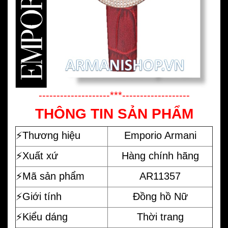
--------------------***-------------------
THÔNG TIN SẢN PHẨM
⚡️
Thương hiệu
Emporio Armani
⚡️Xuất xứ
Hàng chính hãng
⚡️Mã sản phẩm
AR11357
⚡️Giới tính
Đồng hồ Nữ
⚡️Kiểu dáng
Thời trang