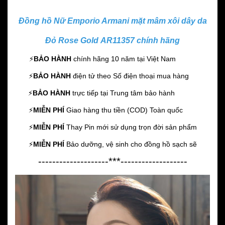
Đồng hồ Nữ Emporio Armani mặt mâm xôi dây da
Đỏ Rose Gold AR11357 chính hãng
⚡️
BẢO HÀNH
chính hãng 10 năm
tại Việt Nam
⚡️
BẢO HÀNH
điện tử theo Số điện thoại mua hàng
⚡️
BẢO HÀNH
trực tiếp tại Trung tâm bảo hành
⚡️
MIỄN PHÍ
Giao hàng thu tiền (COD) Toàn quốc
⚡️
MIỄN PHÍ
Thay Pin mới sử dụng trọn đời sản phẩm
⚡️
MIỄN PHÍ
Bảo dưỡng, vệ sinh cho đồng hồ sạch sẽ
--------------------***-------------------