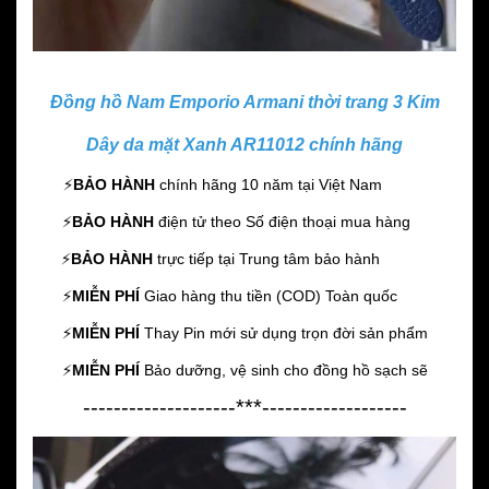
Đồng hồ Nam Emporio Armani thời trang 3 Kim
Dây da mặt Xanh AR11012 chính hãng
⚡️
BẢO HÀNH
chính hãng 10 năm
tại Việt Nam
⚡️
BẢO HÀNH
điện tử theo Số điện thoại mua hàng
⚡️
BẢO HÀNH
trực tiếp tại Trung tâm bảo hành
⚡️
MIỄN PHÍ
Giao hàng thu tiền (COD) Toàn quốc
⚡️
MIỄN PHÍ
Thay Pin mới sử dụng trọn đời sản phẩm
⚡️
MIỄN PHÍ
Bảo dưỡng, vệ sinh cho đồng hồ sạch sẽ
--------------------***-------------------