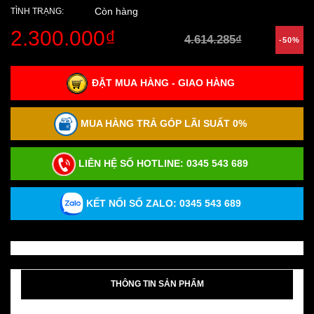
Còn hàng
TÌNH TRẠNG:
2.300.000₫
4.614.285₫
-50%
ĐẶT MUA HÀNG - GIAO HÀNG
MUA HÀNG TRẢ GÓP LÃI SUẤT 0%
LIÊN HỆ SỐ HOTLINE:
0345 543 689
KẾT NỐI SỐ ZALO: 0345 543 689
THÔNG TIN SẢN PHẨM