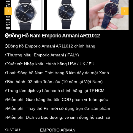
⌚️Đồng Hồ Nam Emporio Armani AR11012
⌚️Đồng hồ Emporio Armani AR11012 chính hãng
⚡️Thương hiệu: Emporio Armani (ITALY)
⚡️Xuất xứ: Nhập khẩu chính hãng USA / UK / EU
⚡️Loại: Đồng hồ Nam Thời trang 3 kim dây da mặt Xanh
⚡️Bảo hành: 02 năm Toàn cầu (10 năm tại Việt Nam)
⚡️Trung tâm dịch vụ bảo hành chính hãng tại TP.HCM
⚡️Miễn phí: Giao hàng thu tiền COD phạm vi Toàn quốc
⚡️Miễn phí: Thay thế Pin mới sử dụng trọn đời sản phẩm
⚡️Miễn phí: Dịch vụ Bảo dưỡng, vệ sinh đồng hồ sạch sẽ
EMPORIO ARMANI
XUẤT XỨ: