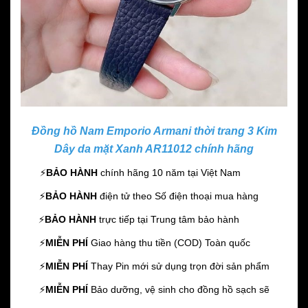
Đồng hồ Nam Emporio Armani thời trang 3 Kim
Dây da mặt Xanh AR11012 chính hãng
⚡️
BẢO HÀNH
chính hãng 10 năm
tại Việt Nam
⚡️
BẢO HÀNH
điện tử theo Số điện thoại mua hàng
⚡️
BẢO HÀNH
trực tiếp tại Trung tâm bảo hành
⚡️
MIỄN PHÍ
Giao hàng thu tiền (COD) Toàn quốc
⚡️
MIỄN PHÍ
Thay Pin mới sử dụng trọn đời sản phẩm
⚡️
MIỄN PHÍ
Bảo dưỡng, vệ sinh cho đồng hồ sạch sẽ