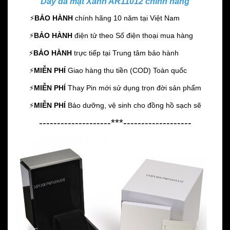
Dây da mặt Xanh AR11012 chính hãng
⚡️
BẢO HÀNH
chính hãng 10 năm
tại Việt Nam
⚡️
BẢO HÀNH
điện tử theo Số điện thoại mua hàng
⚡️
BẢO HÀNH
trực tiếp tại Trung tâm bảo hành
⚡️
MIỄN PHÍ
Giao hàng thu tiền (COD) Toàn quốc
⚡️
MIỄN PHÍ
Thay Pin mới sử dụng trọn đời sản phẩm
⚡️
MIỄN PHÍ
Bảo dưỡng, vệ sinh cho đồng hồ sạch sẽ
--------------------***-------------------