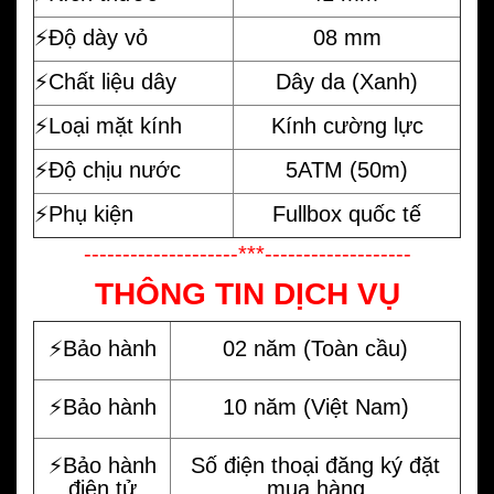
⚡️Độ dày vỏ
08 mm
⚡️Chất liệu dây
Dây da (Xanh)
⚡️Loại mặt kính
Kính cường lực
⚡️Độ chịu nước
5ATM (50m)
⚡️Phụ kiện
Fullbox quốc tế
--------------------***-------------------
THÔNG TIN DỊCH VỤ
⚡️Bảo hành
02 năm (Toàn cầu)
⚡️Bảo hành
10 năm (Việt Nam)
⚡️Bảo hành
Số điện thoại đăng ký đặt
điện tử
mua hàng