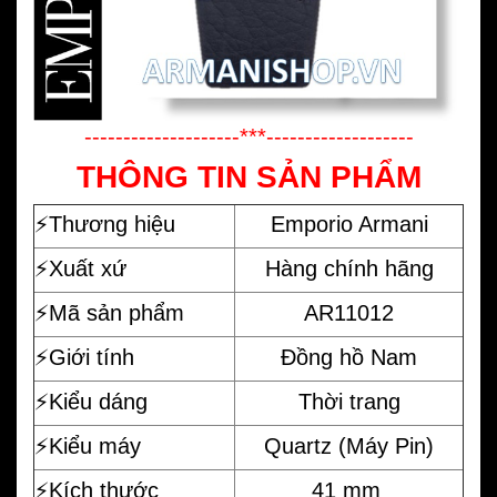
--------------------***-------------------
THÔNG TIN SẢN PHẨM
⚡️
Thương hiệu
Emporio Armani
⚡️Xuất xứ
Hàng chính hãng
⚡️Mã sản phẩm
AR11012
⚡️Giới tính
Đồng hồ Nam
⚡️Kiểu dáng
Thời trang
⚡️Kiểu máy
Quartz (Máy Pin)
⚡️Kích thước
41 mm