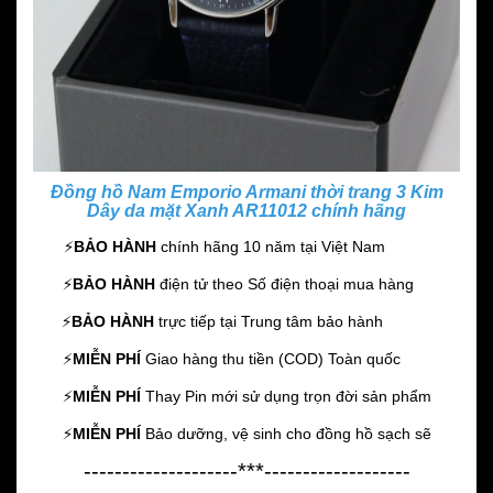
Đồng hồ Nam Emporio Armani thời trang 3 Kim
Dây da mặt Xanh AR11012 chính hãng
⚡️
BẢO HÀNH
chính hãng 10 năm
tại Việt Nam
⚡️
BẢO HÀNH
điện tử theo Số điện thoại mua hàng
⚡️
BẢO HÀNH
trực tiếp tại Trung tâm bảo hành
⚡️
MIỄN PHÍ
Giao hàng thu tiền (COD) Toàn quốc
⚡️
MIỄN PHÍ
Thay Pin mới sử dụng trọn đời sản phẩm
⚡️
MIỄN PHÍ
Bảo dưỡng, vệ sinh cho đồng hồ sạch sẽ
--------------------***-------------------