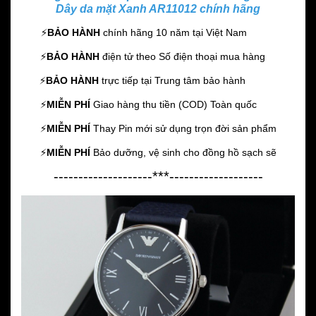
Dây da mặt Xanh AR11012 chính hãng
⚡️
BẢO HÀNH
chính hãng 10 năm
tại Việt Nam
⚡️
BẢO HÀNH
điện tử theo Số điện thoại mua hàng
⚡️
BẢO HÀNH
trực tiếp tại Trung tâm bảo hành
⚡️
MIỄN PHÍ
Giao hàng thu tiền (COD) Toàn quốc
⚡️
MIỄN PHÍ
Thay Pin mới sử dụng trọn đời sản phẩm
⚡️
MIỄN PHÍ
Bảo dưỡng, vệ sinh cho đồng hồ sạch sẽ
--------------------***-------------------