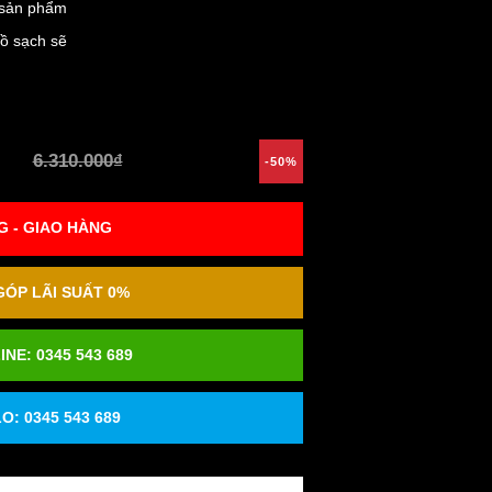
i sản phẩm
hồ sạch sẽ
6.310.000₫
-50%
 - GIAO HÀNG
ÓP LÃI SUẤT 0%
INE:
0345 543 689
O: 0345 543 689