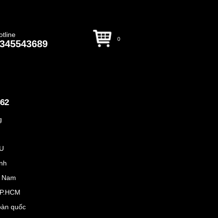
otline
0
345543689
862
g
EU
anh
ệt Nam
 TP.HCM
Toàn quốc