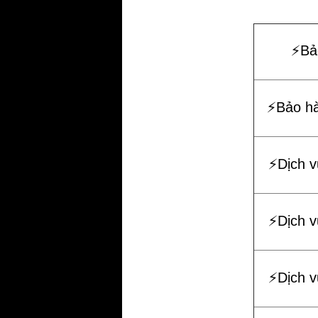
⚡️B
⚡️Bảo h
⚡️Dịch 
⚡️Dịch 
⚡️Dịch 