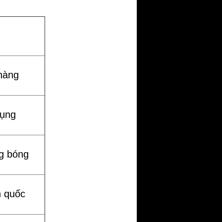
hàng
dụng
g bóng
n quốc