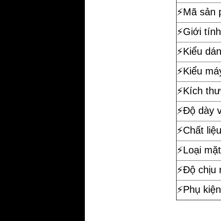
⚡️Mã sản
⚡️Giới tính
⚡️Kiểu dá
⚡️Kiểu má
⚡️Kích th
⚡️Độ dày 
⚡️Chất liệ
⚡️Loại mặt
⚡️Độ chịu
⚡️Phụ kiện