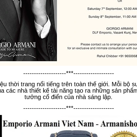
--------------------***-------------------
u thời trang nổi tiếng trên toàn thế giới. Mỗi bộ 
 các nhà thiết kế tài năng tạo ra những sản phẩm 
tưởng cổ điển của nhà sáng lập.
--------------------***-------------------