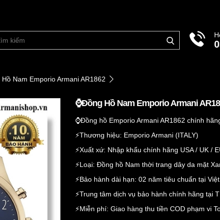
H
0
 Hồ Nam Emporio Armani AR1862
⌚️Đồng Hồ Nam Emporio Armani AR1
⌚️Đồng hồ Emporio Armani AR1862 chính hãn
⚡️Thương hiệu: Emporio Armani (ITALY)
⚡️Xuất xứ: Nhập khẩu chính hãng USA / UK / 
⚡️Loại: Đồng hồ Nam thời trang dây da mặt X
⚡️Bảo hành dài hạn: 02 năm tiêu chuẩn tại Vi
⚡️Trung tâm dịch vụ bảo hành chính hãng tại
⚡️Miễn phí: Giao hàng thu tiền COD phạm vi 