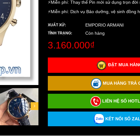
⚡️Miễn phí: Thay thế Pin mới sử dụng trọn đờ
⚡️Miễn phí: Dịch vụ Bảo dưỡng, vệ sinh đồng 
EMPORIO ARMANI
XUẤT XỨ:
Còn hàng
TÌNH TRẠNG:
3.160.000₫
ĐẶT MUA HÀNG
MUA HÀNG TRẢ G
LIÊN HỆ SỐ HOTL
KẾT NỐI SỐ ZAL