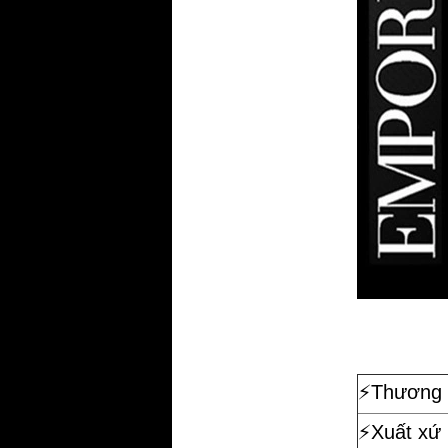
⚡️
Thương 
⚡️Xuất xứ