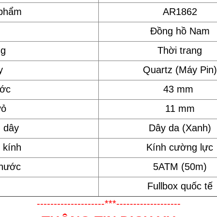
 phẩm
AR1862
Đồng hồ Nam
ng
Thời trang
y
Quartz (Máy Pin)
ước
43 mm
vỏ
11 mm
u dây
Dây da (Xanh)
 kính
Kính cường lực
 nước
5ATM (50m)
Fullbox quốc tế
--------------------***-------------------