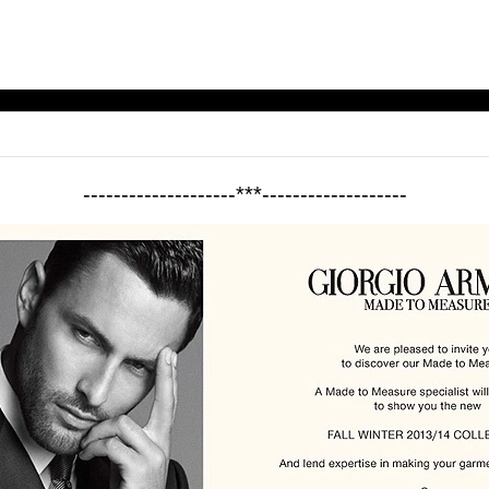
--------------------***-------------------