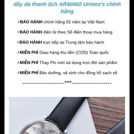
dây da thanh lịch AR90002 Unisex's chính
hãng
⚡️
BẢO HÀNH
chính hãng 02 năm
tại Việt Nam
⚡️
BẢO HÀNH
điện tử theo Số điện thoại mua hàng
⚡️
BẢO HÀNH
trực tiếp tại Trung tâm bảo hành
⚡️
MIỄN PHÍ
Giao hàng thu tiền (COD) Toàn quốc
⚡️
MIỄN PHÍ
Thay Pin mới sử dụng trọn đời sản phẩm
⚡️
MIỄN PHÍ
Bảo dưỡng, vệ sinh cho đồng hồ sạch sẽ
--------------------***-------------------