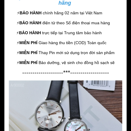
hãng
⚡️
BẢO HÀNH
chính hãng 02 năm
tại Việt Nam
⚡️
BẢO HÀNH
điện tử theo Số điện thoại mua hàng
⚡️
BẢO HÀNH
trực tiếp tại Trung tâm bảo hành
⚡️
MIỄN PHÍ
Giao hàng thu tiền (COD) Toàn quốc
⚡️
MIỄN PHÍ
Thay Pin mới sử dụng trọn đời sản phẩm
⚡️
MIỄN PHÍ
Bảo dưỡng, vệ sinh cho đồng hồ sạch sẽ
--------------------***-------------------