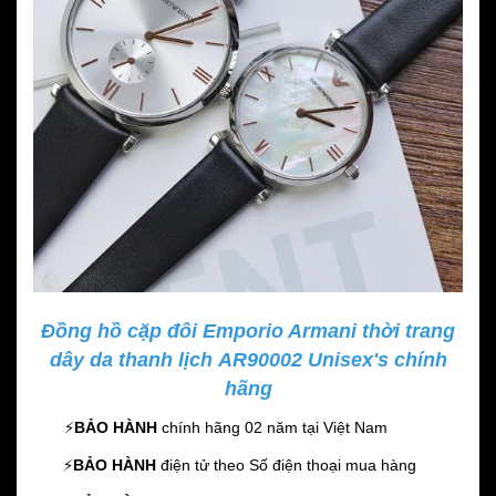
Đồng hồ cặp đôi Emporio Armani thời trang
dây da thanh lịch AR90002 Unisex's chính
hãng
⚡️
BẢO HÀNH
chính hãng 02 năm
tại Việt Nam
⚡️
BẢO HÀNH
điện tử theo Số điện thoại mua hàng