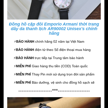
Đồng hồ cặp đôi Emporio Armani thời trang
dây da thanh lịch AR90002 Unisex's chính
hãng
⚡️
BẢO HÀNH
chính hãng 02 năm
tại Việt Nam
⚡️
BẢO HÀNH
điện tử theo Số điện thoại mua hàng
⚡️
BẢO HÀNH
trực tiếp tại Trung tâm bảo hành
⚡️
MIỄN PHÍ
Giao hàng thu tiền (COD) Toàn quốc
⚡️
MIỄN PHÍ
Thay Pin mới sử dụng trọn đời sản phẩm
⚡️
MIỄN PHÍ
Bảo dưỡng, vệ sinh cho đồng hồ sạch sẽ
--------------------***-------------------