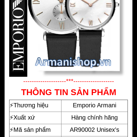
--------------------***-------------------
THÔNG TIN SẢN PHẨM
⚡️
Thương hiệu
Emporio Armani
⚡️Xuất xứ
Hàng chính hãng
⚡️Mã sản phẩm
AR90002 Unisex's