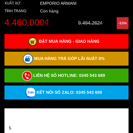
EMPORIO ARMANI
XUẤT XỨ:
Còn hàng
TÌNH TRẠNG:
4.460.000₫
9.494.262₫
-53%
ĐẶT MUA HÀNG - GIAO HÀNG
MUA HÀNG TRẢ GÓP LÃI SUẤT 0%
LIÊN HỆ SỐ HOTLINE:
0345 543 689
KẾT NỐI SỐ ZALO: 0345 543 689
Đánh giá sản phẩm
5