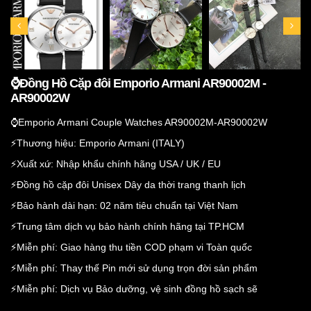
⌚️Đồng Hồ Cặp đôi Emporio Armani AR90002M -
AR90002W
⌚️Emporio Armani Couple Watches AR90002M-AR90002W
⚡️Thương hiệu: Emporio Armani (ITALY)
⚡️Xuất xứ: Nhập khẩu chính hãng USA / UK / EU
⚡️Đồng hồ cặp đôi Unisex Dây da thời trang thanh lịch
⚡️Bảo hành dài hạn: 02 năm tiêu chuẩn tại Việt Nam
⚡️Trung tâm dịch vụ bảo hành chính hãng tại TP.HCM
⚡️Miễn phí: Giao hàng thu tiền COD phạm vi Toàn quốc
⚡️Miễn phí: Thay thế Pin mới sử dụng trọn đời sản phẩm
⚡️Miễn phí: Dịch vụ Bảo dưỡng, vệ sinh đồng hồ sạch sẽ