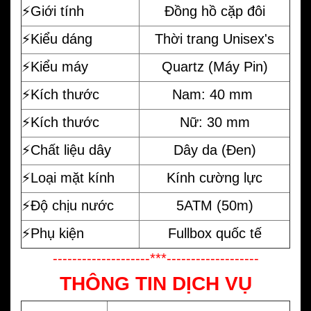
⚡️Giới tính
Đồng hồ cặp đôi
⚡️Kiểu dáng
Thời trang Unisex's
⚡️Kiểu máy
Quartz (Máy Pin)
⚡️Kích thước
Nam: 40 mm
⚡️Kích thước
Nữ: 30 mm
⚡️Chất liệu dây
Dây da (Đen)
⚡️Loại mặt kính
Kính cường lực
⚡️Độ chịu nước
5ATM (50m)
⚡️Phụ kiện
Fullbox quốc tế
--------------------***-------------------
THÔNG TIN DỊCH VỤ