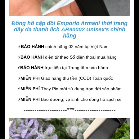
Đồng hồ cặp đôi Emporio Armani thời trang
dây da thanh lịch AR90002 Unisex's chính
hãng
⚡️
BẢO HÀNH
chính hãng 02 năm
tại Việt Nam
⚡️
BẢO HÀNH
điện tử theo Số điện thoại mua hàng
⚡️
BẢO HÀNH
trực tiếp tại Trung tâm bảo hành
⚡️
MIỄN PHÍ
Giao hàng thu tiền (COD) Toàn quốc
⚡️
MIỄN PHÍ
Thay Pin mới sử dụng trọn đời sản phẩm
⚡️
MIỄN PHÍ
Bảo dưỡng, vệ sinh cho đồng hồ sạch sẽ
--------------------***-------------------