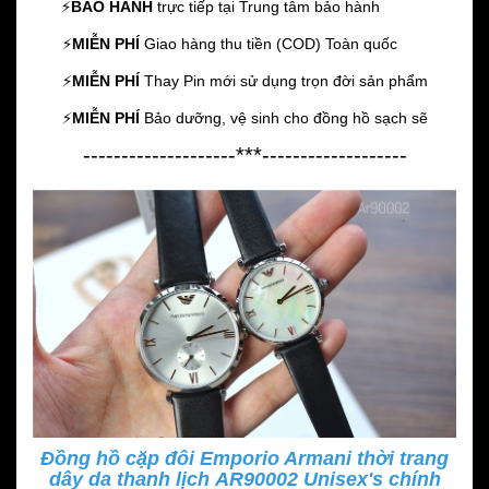
⚡️
BẢO HÀNH
trực tiếp tại Trung tâm bảo hành
⚡️
MIỄN PHÍ
Giao hàng thu tiền (COD) Toàn quốc
⚡️
MIỄN PHÍ
Thay Pin mới sử dụng trọn đời sản phẩm
⚡️
MIỄN PHÍ
Bảo dưỡng, vệ sinh cho đồng hồ sạch sẽ
--------------------***-------------------
Đồng hồ cặp đôi Emporio Armani thời trang
dây da thanh lịch AR90002 Unisex's chính