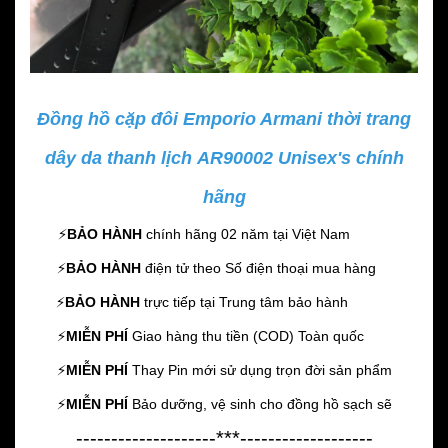
Đồng hồ cặp đôi Emporio Armani thời trang
dây da thanh lịch AR90002 Unisex's chính
hãng
⚡️
BẢO HÀNH
chính hãng 02 năm
tại Việt Nam
⚡️
BẢO HÀNH
điện tử theo Số điện thoại mua hàng
⚡️
BẢO HÀNH
trực tiếp tại Trung tâm bảo hành
⚡️
MIỄN PHÍ
Giao hàng thu tiền (COD) Toàn quốc
⚡️
MIỄN PHÍ
Thay Pin mới sử dụng trọn đời sản phẩm
⚡️
MIỄN PHÍ
Bảo dưỡng, vệ sinh cho đồng hồ sạch sẽ
--------------------***-------------------