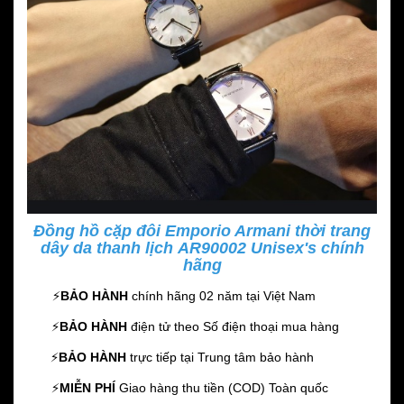
Đồng hồ cặp đôi Emporio Armani thời trang
dây da thanh lịch AR90002 Unisex's chính
hãng
⚡️
BẢO HÀNH
chính hãng 02 năm
tại Việt Nam
⚡️
BẢO HÀNH
điện tử theo Số điện thoại mua hàng
⚡️
BẢO HÀNH
trực tiếp tại Trung tâm bảo hành
⚡️
MIỄN PHÍ
Giao hàng thu tiền (COD) Toàn quốc