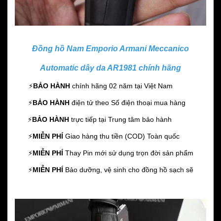
Đồng hồ Nam Emporio Armani Meccanico
Automatic dây da AR1981 chính hãng
⚡️
BẢO HÀNH
chính hãng 02 năm
tại Việt Nam
⚡️
BẢO HÀNH
điện tử theo Số điện thoại mua hàng
⚡️
BẢO HÀNH
trực tiếp tại Trung tâm bảo hành
⚡️
MIỄN PHÍ
Giao hàng thu tiền (COD) Toàn quốc
⚡️
MIỄN PHÍ
Thay Pin mới sử dụng trọn đời sản phẩm
⚡️
MIỄN PHÍ
Bảo dưỡng, vệ sinh cho đồng hồ sạch sẽ