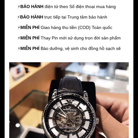
⚡️
BẢO HÀNH
điện tử theo Số điện thoại mua hàng
⚡️
BẢO HÀNH
trực tiếp tại Trung tâm bảo hành
⚡️
MIỄN PHÍ
Giao hàng thu tiền (COD) Toàn quốc
⚡️
MIỄN PHÍ
Thay Pin mới sử dụng trọn đời sản phẩm
⚡️
MIỄN PHÍ
Bảo dưỡng, vệ sinh cho đồng hồ sạch sẽ