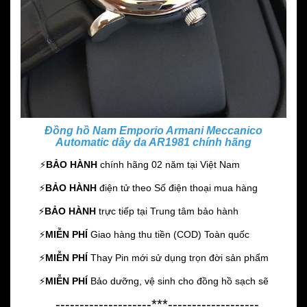
Đồng hồ Nam Emporio Armani Meccanico
Automatic dây da AR1981 chính hãng
⚡️
BẢO HÀNH
chính hãng 02 năm
tại Việt Nam
⚡️
BẢO HÀNH
điện tử theo Số điện thoại mua hàng
⚡️
BẢO HÀNH
trực tiếp tại Trung tâm bảo hành
⚡️
MIỄN PHÍ
Giao hàng thu tiền (COD) Toàn quốc
⚡️
MIỄN PHÍ
Thay Pin mới sử dụng trọn đời sản phẩm
⚡️
MIỄN PHÍ
Bảo dưỡng, vệ sinh cho đồng hồ sạch sẽ
--------------------***-------------------