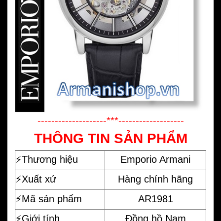
--------------------***-------------------
THÔNG TIN SẢN PHẨM
⚡️
Thương hiệu
Emporio Armani
⚡️Xuất xứ
Hàng chính hãng
⚡️Mã sản phẩm
AR1981
⚡️Giới tính
Đồng hồ Nam