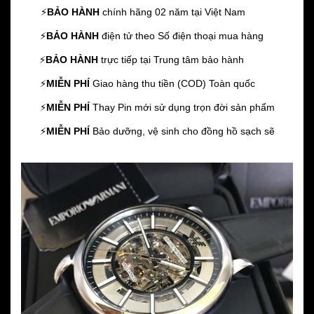
⚡️
BẢO HÀNH
chính hãng 02 năm
tại Việt Nam
⚡️
BẢO HÀNH
điện tử theo Số điện thoại mua hàng
⚡️
BẢO HÀNH
trực tiếp tại Trung tâm bảo hành
⚡️
MIỄN PHÍ
Giao hàng thu tiền (COD) Toàn quốc
⚡️
MIỄN PHÍ
Thay Pin mới sử dụng trọn đời sản phẩm
⚡️
MIỄN PHÍ
Bảo dưỡng, vệ sinh cho đồng hồ sạch sẽ