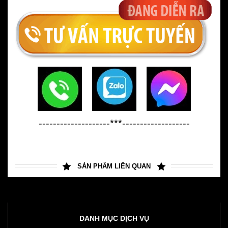
--------------------***-------------------
SẢN PHẨM LIÊN QUAN
DANH MỤC DỊCH VỤ