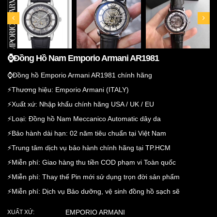
⌚️Đồng Hồ Nam Emporio Armani AR1981
⌚️Đồng hồ Emporio Armani AR1981 chính hãng
⚡️Thương hiệu: Emporio Armani (ITALY)
⚡️Xuất xứ: Nhập khẩu chính hãng USA / UK / EU
⚡️Loại: Đồng hồ Nam Meccanico Automatic dây da
⚡️Bảo hành dài hạn: 02 năm tiêu chuẩn tại Việt Nam
⚡️Trung tâm dịch vụ bảo hành chính hãng tại TP.HCM
⚡️Miễn phí: Giao hàng thu tiền COD phạm vi Toàn quốc
⚡️Miễn phí: Thay thế Pin mới sử dụng trọn đời sản phẩm
⚡️Miễn phí: Dịch vụ Bảo dưỡng, vệ sinh đồng hồ sạch sẽ
EMPORIO ARMANI
XUẤT XỨ: