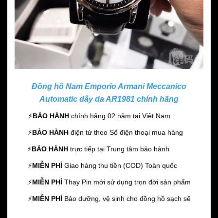
Đồng hồ Nam Emporio Armani Meccanico
Automatic dây da AR1981 chính hãng
⚡️
BẢO HÀNH
chính hãng 02 năm
tại Việt Nam
⚡️
BẢO HÀNH
điện tử theo Số điện thoại mua hàng
⚡️
BẢO HÀNH
trực tiếp tại Trung tâm bảo hành
⚡️
MIỄN PHÍ
Giao hàng thu tiền (COD) Toàn quốc
⚡️
MIỄN PHÍ
Thay Pin mới sử dụng trọn đời sản phẩm
⚡️
MIỄN PHÍ
Bảo dưỡng, vệ sinh cho đồng hồ sạch sẽ