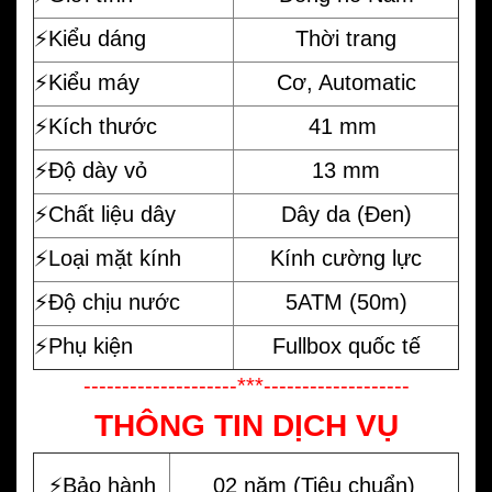
⚡️Kiểu dáng
Thời trang
⚡️Kiểu máy
Cơ, Automatic
⚡️Kích thước
41 mm
⚡️Độ dày vỏ
13 mm
⚡️Chất liệu dây
Dây da (Đen)
⚡️Loại mặt kính
Kính cường lực
⚡️Độ chịu nước
5ATM (50m)
⚡️Phụ kiện
Fullbox quốc tế
--------------------***-------------------
THÔNG TIN DỊCH VỤ
⚡️Bảo hành
02 năm (Tiêu chuẩn)