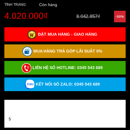
Còn hàng
TÌNH TRẠNG:
4.020.000₫
8.042.857₫
-50%
ĐẶT MUA HÀNG - GIAO HÀNG
MUA HÀNG TRẢ GÓP LÃI SUẤT 0%
LIÊN HỆ SỐ HOTLINE:
0345 543 689
KẾT NỐI SỐ ZALO: 0345 543 689
Đánh giá sản phẩm
5