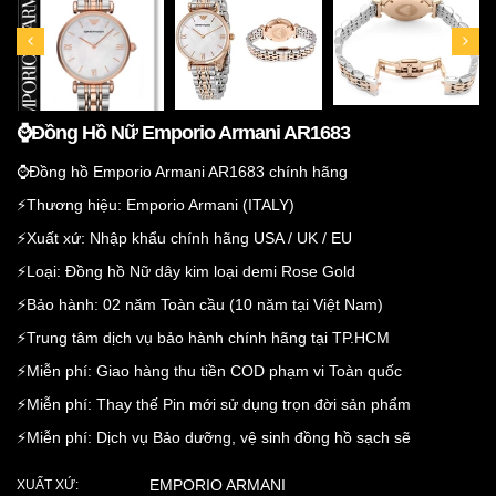
⌚️Đồng Hồ Nữ Emporio Armani AR1683
⌚️Đồng hồ Emporio Armani AR1683 chính hãng
⚡️Thương hiệu: Emporio Armani (ITALY)
⚡️Xuất xứ: Nhập khẩu chính hãng USA / UK / EU
⚡️Loại: Đồng hồ Nữ dây kim loại demi Rose Gold
⚡️Bảo hành: 02 năm Toàn cầu (10 năm tại Việt Nam)
⚡️Trung tâm dịch vụ bảo hành chính hãng tại TP.HCM
⚡️Miễn phí: Giao hàng thu tiền COD phạm vi Toàn quốc
⚡️Miễn phí: Thay thế Pin mới sử dụng trọn đời sản phẩm
⚡️Miễn phí: Dịch vụ Bảo dưỡng, vệ sinh đồng hồ sạch sẽ
EMPORIO ARMANI
XUẤT XỨ: