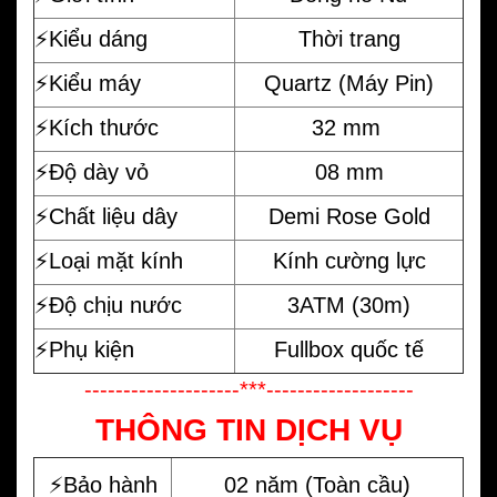
⚡️Kiểu dáng
Thời trang
⚡️Kiểu máy
Quartz (Máy Pin)
⚡️Kích thước
32 mm
⚡️Độ dày vỏ
08 mm
⚡️Chất liệu dây
Demi Rose Gold
⚡️Loại mặt kính
Kính cường lực
⚡️Độ chịu nước
3ATM (30m)
⚡️Phụ kiện
Fullbox quốc tế
--------------------***-------------------
THÔNG TIN DỊCH VỤ
⚡️Bảo hành
02 năm (Toàn cầu)