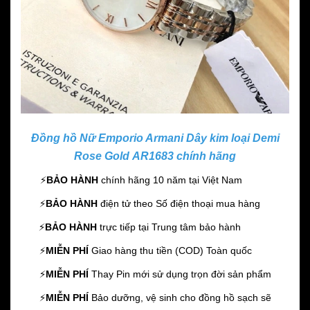
Đồng hồ Nữ Emporio Armani Dây kim loại Demi
Rose Gold AR1683 chính hãng
⚡️
BẢO HÀNH
chính hãng 10 năm
tại Việt Nam
⚡️
BẢO HÀNH
điện tử theo Số điện thoại mua hàng
⚡️
BẢO HÀNH
trực tiếp tại Trung tâm bảo hành
⚡️
MIỄN PHÍ
Giao hàng thu tiền (COD) Toàn quốc
⚡️
MIỄN PHÍ
Thay Pin mới sử dụng trọn đời sản phẩm
⚡️
MIỄN PHÍ
Bảo dưỡng, vệ sinh cho đồng hồ sạch sẽ