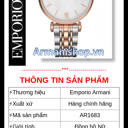
--------------------***-------------------
THÔNG TIN SẢN PHẨM
⚡️
Thương hiệu
Emporio Armani
⚡️Xuất xứ
Hàng chính hãng
⚡️Mã sản phẩm
AR1683
⚡️Giới tính
Đồng hồ Nữ