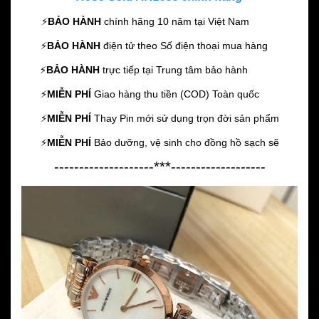
⚡️
BẢO HÀNH
chính hãng 10 năm
tại Việt Nam
⚡️
BẢO HÀNH
điện tử theo Số điện thoại mua hàng
⚡️
BẢO HÀNH
trực tiếp tại Trung tâm bảo hành
⚡️
MIỄN PHÍ
Giao hàng thu tiền (COD) Toàn quốc
⚡️
MIỄN PHÍ
Thay Pin mới sử dụng trọn đời sản phẩm
⚡️
MIỄN PHÍ
Bảo dưỡng, vệ sinh cho đồng hồ sạch sẽ
--------------------***-------------------