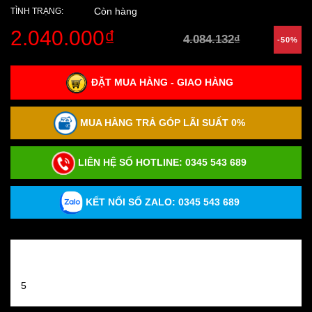
Còn hàng
TÌNH TRẠNG:
2.040.000₫
4.084.132₫
-50%
ĐẶT MUA HÀNG - GIAO HÀNG
MUA HÀNG TRẢ GÓP LÃI SUẤT 0%
LIÊN HỆ SỐ HOTLINE:
0345 543 689
KẾT NỐI SỐ ZALO: 0345 543 689
Đánh giá sản phẩm
5