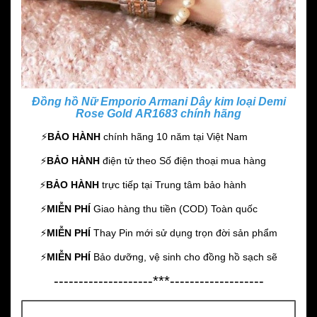
Đồng hồ Nữ Emporio Armani Dây kim loại Demi
Rose Gold AR1683 chính hãng
⚡️
BẢO HÀNH
chính hãng 10 năm
tại Việt Nam
⚡️
BẢO HÀNH
điện tử theo Số điện thoại mua hàng
⚡️
BẢO HÀNH
trực tiếp tại Trung tâm bảo hành
⚡️
MIỄN PHÍ
Giao hàng thu tiền (COD) Toàn quốc
⚡️
MIỄN PHÍ
Thay Pin mới sử dụng trọn đời sản phẩm
⚡️
MIỄN PHÍ
Bảo dưỡng, vệ sinh cho đồng hồ sạch sẽ
--------------------***-------------------