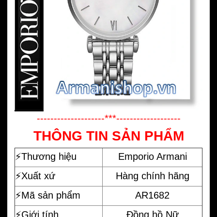
--------------------***-------------------
THÔNG TIN SẢN PHẨM
⚡️
Thương hiệu
Emporio Armani
⚡️Xuất xứ
Hàng chính hãng
⚡️Mã sản phẩm
AR1682
⚡️Giới tính
Đồng hồ Nữ