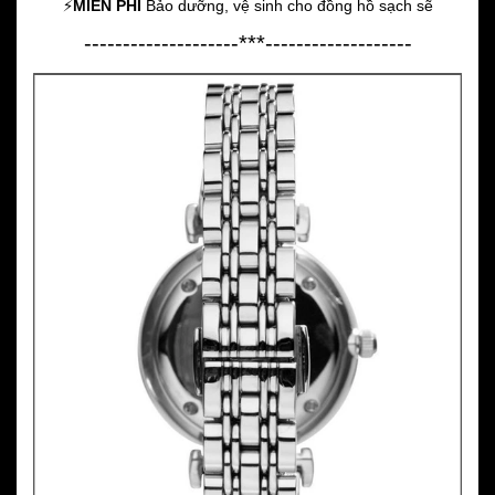
⚡️
MIỄN PHÍ
Bảo dưỡng, vệ sinh cho đồng hồ sạch sẽ
--------------------***-------------------