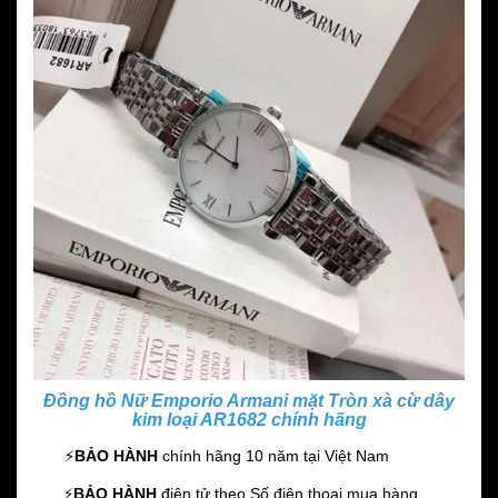
Đồng hồ Nữ Emporio Armani mặt Tròn xà cừ dây
kim loại AR1682 chính hãng
⚡️
BẢO HÀNH
chính hãng 10 năm
tại Việt Nam
⚡️
BẢO HÀNH
điện tử theo Số điện thoại mua hàng