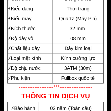
⚡️Kiểu dáng
Thời trang
⚡️Kiểu máy
Quartz (Máy Pin)
⚡️Kích thước
32 mm
⚡️Độ dày vỏ
08 mm
⚡️Chất liệu dây
Dây kim loại
⚡️Loại mặt kính
Kính cường lực
⚡️Độ chịu nước
3ATM (30m)
⚡️Phụ kiện
Fullbox quốc tế
--------------------***-------------------
THÔNG TIN DỊCH VỤ
⚡️Bảo hành
02 năm (Toàn cầu)