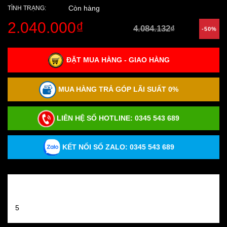
Còn hàng
TÌNH TRẠNG:
2.040.000₫
4.084.132₫
-50%
ĐẶT MUA HÀNG - GIAO HÀNG
MUA HÀNG TRẢ GÓP LÃI SUẤT 0%
LIÊN HỆ SỐ HOTLINE:
0345 543 689
KẾT NỐI SỐ ZALO: 0345 543 689
Đánh giá sản phẩm
5