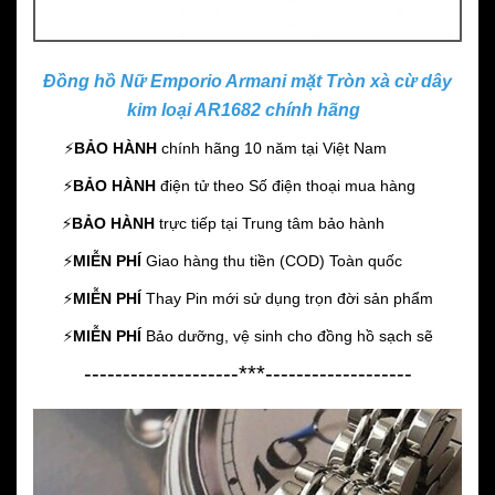
Đồng hồ Nữ Emporio Armani mặt Tròn xà cừ dây
kim loại AR1682 chính hãng
⚡️
BẢO HÀNH
chính hãng 10 năm
tại Việt Nam
⚡️
BẢO HÀNH
điện tử theo Số điện thoại mua hàng
⚡️
BẢO HÀNH
trực tiếp tại Trung tâm bảo hành
⚡️
MIỄN PHÍ
Giao hàng thu tiền (COD) Toàn quốc
⚡️
MIỄN PHÍ
Thay Pin mới sử dụng trọn đời sản phẩm
⚡️
MIỄN PHÍ
Bảo dưỡng, vệ sinh cho đồng hồ sạch sẽ
--------------------***-------------------