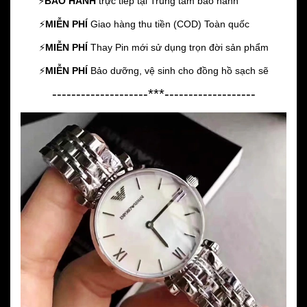
⚡️
BẢO HÀNH
trực tiếp tại Trung tâm bảo hành
⚡️
MIỄN PHÍ
Giao hàng thu tiền (COD) Toàn quốc
⚡️
MIỄN PHÍ
Thay Pin mới sử dụng trọn đời sản phẩm
⚡️
MIỄN PHÍ
Bảo dưỡng, vệ sinh cho đồng hồ sạch sẽ
--------------------***-------------------