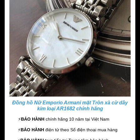
Đồng hồ Nữ Emporio Armani mặt Tròn xà cừ dây
kim loại AR1682 chính hãng
⚡️
BẢO HÀNH
chính hãng 10 năm
tại Việt Nam
⚡️
BẢO HÀNH
điện tử theo Số điện thoại mua hàng