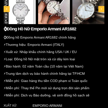
⌚️Đồng Hồ Nữ Emporio Armani AR1682
⌚️Đồng hồ Emporio Armani AR1682 chính hãng
⚡️Thương hiệu: Emporio Armani (ITALY)
⚡️Xuất xứ: Nhập khẩu chính hãng USA / UK / EU
⚡️Loại: Đồng hồ Nữ mặt tròn xà cừ dây kim loại
⚡️Bảo hành: 02 năm Toàn cầu (10 năm tại Việt Nam)
⚡️Trung tâm dịch vụ bảo hành chính hãng tại TP.HCM
⚡️Miễn phí: Giao hàng thu tiền COD phạm vi Toàn quốc
⚡️Miễn phí: Thay thế Pin mới sử dụng trọn đời sản phẩm
⚡️Miễn phí: Dịch vụ Bảo dưỡng, vệ sinh đồng hồ sạch sẽ
EMPORIO ARMANI
XUẤT XỨ: