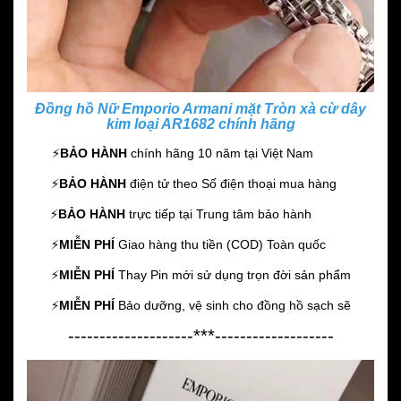
Đồng hồ Nữ Emporio Armani mặt Tròn xà cừ dây
kim loại AR1682 chính hãng
⚡️
BẢO HÀNH
chính hãng 10 năm
tại Việt Nam
⚡️
BẢO HÀNH
điện tử theo Số điện thoại mua hàng
⚡️
BẢO HÀNH
trực tiếp tại Trung tâm bảo hành
⚡️
MIỄN PHÍ
Giao hàng thu tiền (COD) Toàn quốc
⚡️
MIỄN PHÍ
Thay Pin mới sử dụng trọn đời sản phẩm
⚡️
MIỄN PHÍ
Bảo dưỡng, vệ sinh cho đồng hồ sạch sẽ
--------------------***-------------------