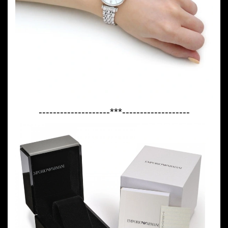
--------------------***-------------------