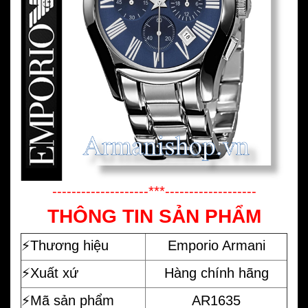
--------------------***-------------------
THÔNG TIN SẢN PHẨM
⚡️
Thương hiệu
Emporio Armani
⚡️Xuất xứ
Hàng chính hãng
⚡️Mã sản phẩm
AR1635