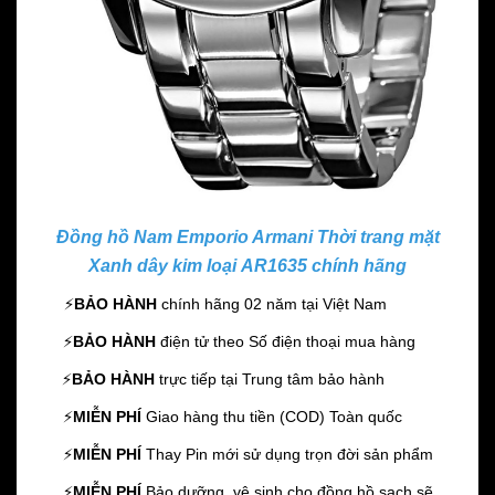
Đồng hồ Nam Emporio Armani Thời trang mặt
Xanh dây kim loại AR1635 chính hãng
⚡️
BẢO HÀNH
chính hãng 02 năm
tại Việt Nam
⚡️
BẢO HÀNH
điện tử theo Số điện thoại mua hàng
⚡️
BẢO HÀNH
trực tiếp tại Trung tâm bảo hành
⚡️
MIỄN PHÍ
Giao hàng thu tiền (COD) Toàn quốc
⚡️
MIỄN PHÍ
Thay Pin mới sử dụng trọn đời sản phẩm
⚡️
MIỄN PHÍ
Bảo dưỡng, vệ sinh cho đồng hồ sạch sẽ