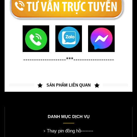
--------------------***-------------------
SẢN PHẨM LIÊN QUAN
DANH MỤC DỊCH VỤ
Thay pin đồng hồ--------