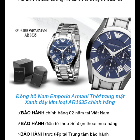
Đồng hồ Nam Emporio Armani Thời trang mặt
Xanh dây kim loại AR1635 chính hãng
⚡️
BẢO HÀNH
chính hãng 02 năm
tại Việt Nam
⚡️
BẢO HÀNH
điện tử theo Số điện thoại mua hàng
⚡️
BẢO HÀNH
trực tiếp tại Trung tâm bảo hành