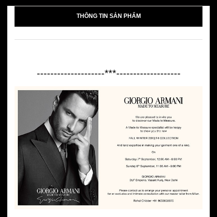
THÔNG TIN SẢN PHẨM
--------------------***-------------------