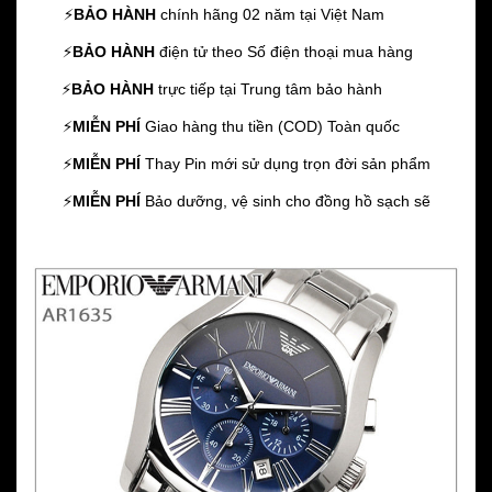
⚡️
BẢO HÀNH
chính hãng 02 năm
tại Việt Nam
⚡️
BẢO HÀNH
điện tử theo Số điện thoại mua hàng
⚡️
BẢO HÀNH
trực tiếp tại Trung tâm bảo hành
⚡️
MIỄN PHÍ
Giao hàng thu tiền (COD) Toàn quốc
⚡️
MIỄN PHÍ
Thay Pin mới sử dụng trọn đời sản phẩm
⚡️
MIỄN PHÍ
Bảo dưỡng, vệ sinh cho đồng hồ sạch sẽ