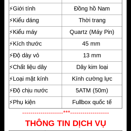
⚡️Giới tính
Đồng hồ Nam
⚡️Kiểu dáng
Thời trang
⚡️Kiểu máy
Quartz (Máy Pin)
⚡️Kích thước
45 mm
⚡️Độ dày vỏ
13 mm
⚡️Chất liệu dây
Dây kim loại
⚡️Loại mặt kính
Kính cường lực
⚡️Độ chịu nước
5ATM (50m)
⚡️Phụ kiện
Fullbox quốc tế
--------------------***-------------------
THÔNG TIN DỊCH VỤ