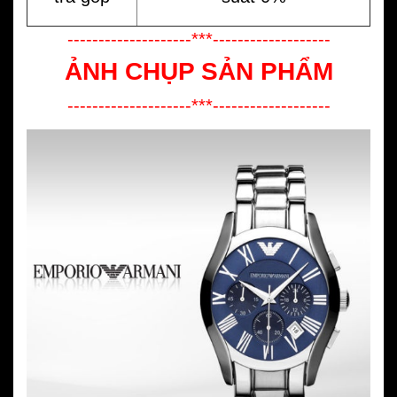
--------------------***-------------------
ẢNH CHỤP SẢN PHẨM
--------------------***-------------------