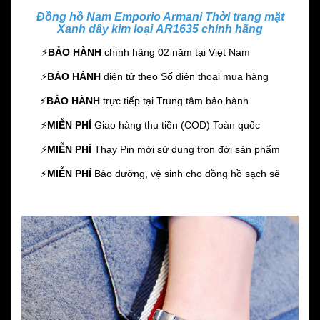
Đồng hồ Nam Emporio Armani Thời trang mặt
Xanh dây kim loại AR1635 chính hãng
⚡️
BẢO HÀNH
chính hãng 02 năm
tại Việt Nam
⚡️
BẢO HÀNH
điện tử theo Số điện thoại mua hàng
⚡️
BẢO HÀNH
trực tiếp tại Trung tâm bảo hành
⚡️
MIỄN PHÍ
Giao hàng thu tiền (COD) Toàn quốc
⚡️
MIỄN PHÍ
Thay Pin mới sử dụng trọn đời sản phẩm
⚡️
MIỄN PHÍ
Bảo dưỡng, vệ sinh cho đồng hồ sạch sẽ