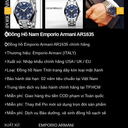
⌚️Đồng Hồ Nam Emporio Armani AR1635
⌚️Đồng hồ Emporio Armani AR1635 chính hãng
⚡️Thương hiệu: Emporio Armani (ITALY)
⚡️Xuất xứ: Nhập khẩu chính hãng USA / UK / EU
⚡️Loại: Đồng hồ Nam Thời trang dây kim loại mặt Xanh
⚡️Bảo hành dài hạn: 02 năm tiêu chuẩn tại Việt Nam
⚡️Trung tâm dịch vụ bảo hành chính hãng tại TP.HCM
⚡️Miễn phí: Giao hàng thu tiền COD phạm vi Toàn quốc
⚡️Miễn phí: Thay thế Pin mới sử dụng trọn đời sản phẩm
⚡️Miễn phí: Dịch vụ Bảo dưỡng, vệ sinh đồng hồ sạch sẽ
EMPORIO ARMANI
XUẤT XỨ: