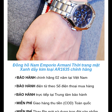
Đồng hồ Nam Emporio Armani Thời trang mặt
Xanh dây kim loại AR1635 chính hãng
⚡️
BẢO HÀNH
chính hãng 02 năm
tại Việt Nam
⚡️
BẢO HÀNH
điện tử theo Số điện thoại mua hàng
⚡️
BẢO HÀNH
trực tiếp tại Trung tâm bảo hành
⚡️
MIỄN PHÍ
Giao hàng thu tiền (COD) Toàn quốc
⚡️
MIỄN PHÍ
Thay Pin mới sử dụng trọn đời sản phẩm