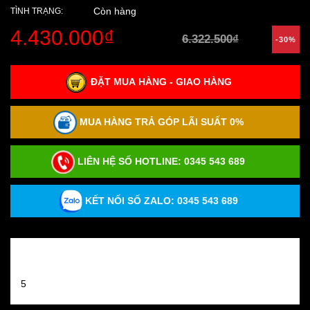
Còn hàng
TÌNH TRẠNG:
4.430.000₫
6.322.500₫
-30%
ĐẶT MUA HÀNG - GIAO HÀNG
MUA HÀNG TRẢ GÓP LÃI SUẤT 0%
LIÊN HỆ SỐ HOTLINE:
0345 543 689
KẾT NỐI SỐ ZALO: 0345 543 689
Đánh giá sản phẩm
5