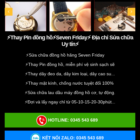
⚡️Thay Pin đồng hồ⚡️Seven Friday⚡️ Địa chỉ Sửa chữa
Uy tín⚡️
⚡️Sửa chữa đồng hồ hãng Seven Friday
⚡️Thay Pin đồng hồ, miễn phí vệ sinh sạch sẽ
⚡️Thay dây đeo da, dây kim loại, dây cao su...
⚡️Thay mặt kính, chống nước tuyệt đối 100%
⚡️Sửa chữa lau dầu máy đồng hồ cơ, tự động.
⚡️Đợi và lấy ngay chỉ từ 05-10-15-20-30phút...
HOTLINE:
0345 543 689
KẾT NỐI ZALO: 0345 543 689