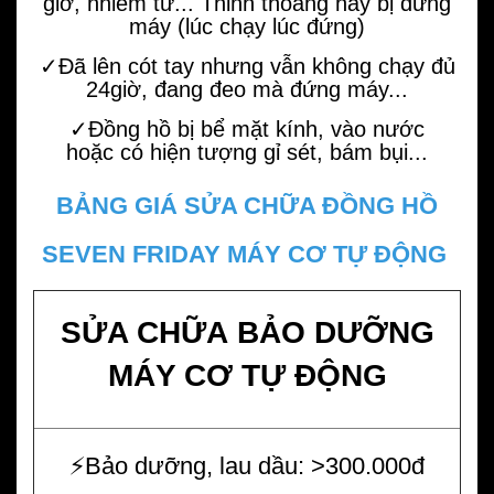
giờ, nhiễm từ... Thỉnh thoảng hay bị đứng
máy (lúc chạy lúc đứng)
✓Đã lên cót tay nhưng vẫn không chạy đủ
24giờ, đang đeo mà đứng máy...
✓Đồng hồ bị bể mặt kính, vào nước
hoặc có hiện tượng gỉ sét, bám bụi...
BẢNG GIÁ SỬA CHỮA ĐỒNG HỒ
SEVEN FRIDAY MÁY CƠ TỰ ĐỘNG
SỬA CHỮA BẢO DƯỠNG
MÁY CƠ TỰ ĐỘNG
⚡️Bảo dưỡng, lau dầu: >300.000đ