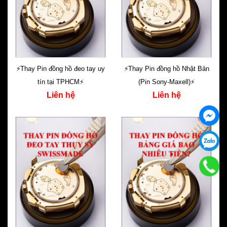
⚡️Thay Pin đồng hồ đeo tay uy
⚡️Thay Pin đồng hồ Nhật Bản
tín tại TPHCM⚡️
(Pin Sony-Maxell)⚡️
Liên hệ
Liên hệ