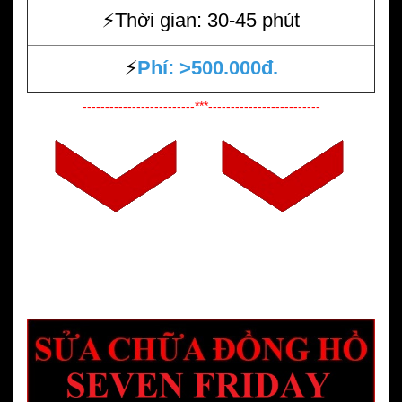
⚡️Thời gian: 30-45 phút
⚡️
Phí: >500.000đ.
-------------------------***-------------------------