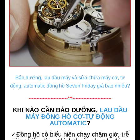
Bảo dưỡng, lau dầu máy và sửa chữa máy cơ, tự
động, automatic đồng hồ Seven Friday
giá bao nhiêu?
-------------------------***-------------------------
KHI NÀO CẦN BẢO DƯỠNG,
LAU DẦU
MÁY ĐỒNG HỒ CƠ-TỰ ĐỘNG
AUTOMATIC
?
✓Đồng hồ có biểu hiện chạy chậm giờ, trễ