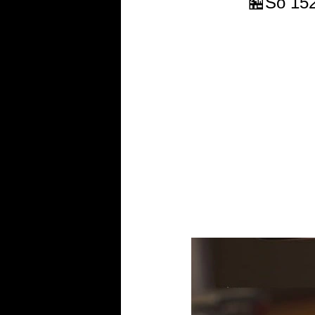
🏪Số 15