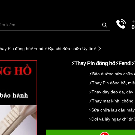
H
0
hay Pin đồng hồ⚡️Fendi⚡️ Địa chỉ Sửa chữa Uy tín⚡️
⚡️Thay Pin đồng hồ⚡️Fendi⚡
⚡️Bảo dưỡng sửa chữa
⚡️Thay Pin đồng hồ, miễ
⚡️Thay dây đeo da, dây k
⚡️Thay mặt kính, chống
⚡️Sửa chữa lau dầu máy
⚡️Đợi và lấy ngay chỉ t