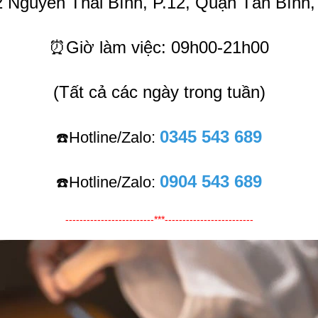
2 Nguyễn Thái Bình, P.12, Quận Tân Bìn
⏰Giờ làm việc: 09h00-21h00
(Tất cả các ngày trong tuần)
0345 543 689
Hotline/Zalo:
☎️
0904 543 689
Hotline/Zalo:
☎️
-------------------------***-------------------------