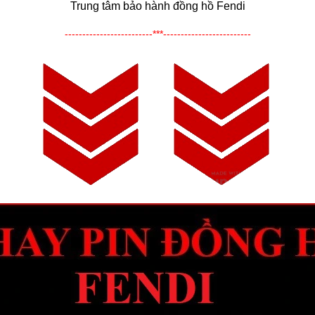
Trung tâm bảo hành đồng hồ Fendi
-------------------------***-------------------------