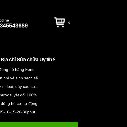
otline
0
345543689
️ Địa chỉ Sửa chữa Uy tín⚡️
 đồng hồ hãng Fendi
n phí vệ sinh sạch sẽ
im loại, dây cao su...
 nước tuyệt đối 100%
 đồng hồ cơ, tự động.
ừ 05-10-15-20-30phút...