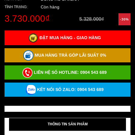
Còn hàng
TÌNH TRẠNG:
3.730.000₫
5.328.000₫
-30%
ĐẶT MUA HÀNG - GIAO HÀNG
MUA HÀNG TRẢ GÓP LÃI SUẤT 0%
LIÊN HỆ SỐ HOTLINE:
0904 543 689
KẾT NỐI SỐ ZALO: 0904 543 689
THÔNG TIN SẢN PHẨM