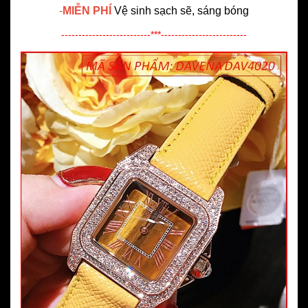
-
MIỄN PHÍ
Vệ sinh sạch sẽ, sáng bóng
--------------------------***-------------------------