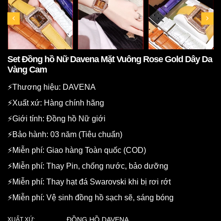
Set Đồng hồ Nữ Davena Mặt Vuông Rose Gold Dây Da
Vàng Cam
⚡️Thương hiệu: DAVENA
⚡️Xuất xứ: Hàng chính hãng
⚡️Giới tính: Đồng hồ Nữ giới
⚡️Bảo hành: 03 năm (Tiêu chuẩn)
⚡️Miễn phí: Giao hàng Toàn quốc (COD)
⚡️Miễn phí: Thay Pin, chống nước, bảo dưỡng
⚡️Miễn phí: Thay hạt đá Swarovski khi bị rơi rớt
⚡️Miễn phí: Vệ sinh đồng hồ sạch sẽ, sáng bóng
ĐỒNG HỒ DAVENA
XUẤT XỨ: