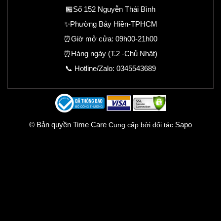
🏪Số 152 Nguyễn Thái Bình
✨Phường Bảy Hiền-TPHCM
⏰Giờ mở cửa: 09h00-21h00
⏰Hàng ngày (T.2 -Chủ Nhật)
📞 Hotline/Zalo:
0345543689
© Bản quyền Time Care
Sapo
Cung cấp bởi đối tác