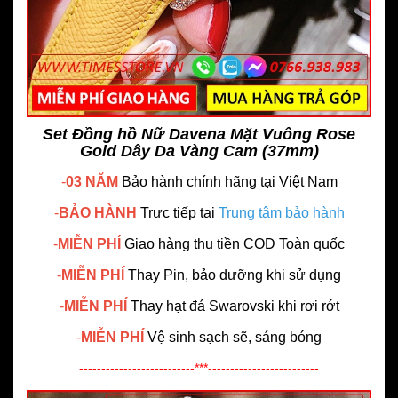
Set Đồng hồ Nữ Davena Mặt Vuông Rose
Gold Dây Da Vàng Cam (37mm)
-
03 NĂM
Bảo hành chính hãng
tại Việt Nam
-
BẢO HÀNH
Trực tiếp tại
Trung tâm bảo hành
-
MIỄN PHÍ
Giao hàng thu tiền COD Toàn quốc
-
MIỄN PHÍ
Thay Pin, bảo dưỡng khi sử dụng
-
MIỄN PHÍ
Thay hạt đá Swarovski khi rơi rớt
-
MIỄN PHÍ
Vệ sinh sạch sẽ, sáng bóng
--------------------------***-------------------------