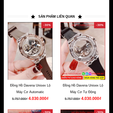
SẢN PHẨM LIÊN QUAN
-30%
-30%
Đồng Hồ Davena Unisex Lộ
Đồng Hồ Davena Unisex Lộ
Máy Cơ Automatic
Máy Cơ Tự Động
4.030.000₫
4.030.000₫
5.757.000₫
5.757.000₫
-30%
-30%