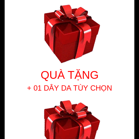
QUÀ TẶNG
+ 01 DÂY DA TÙY CHỌN