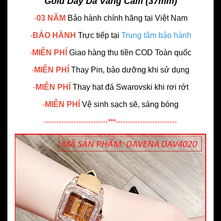
Gold Dây Da Vàng Cam (37mm)
-
03 NĂM
Bảo hành chính hãng
tại Việt Nam
-
BẢO HÀNH
Trực tiếp tại
Trung tâm bảo hành
-
MIỄN PHÍ
Giao hàng thu tiền COD Toàn quốc
-
MIỄN PHÍ
Thay Pin, bảo dưỡng khi sử dụng
-
MIỄN PHÍ
Thay hạt đá Swarovski khi rơi rớt
-
MIỄN PHÍ
Vệ sinh sạch sẽ, sáng bóng
--------------------------***-------------------------