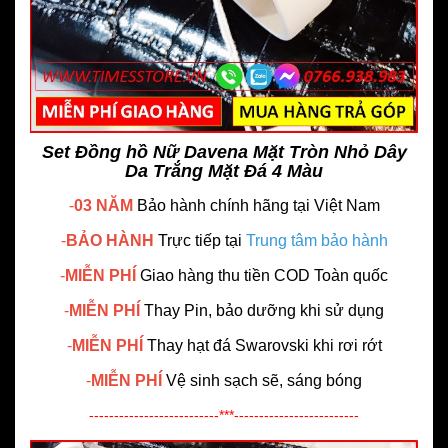
Set Đồng hồ Nữ Davena Mặt Tròn Nhỏ Dây
Da Trắng Mặt Đá 4 Màu
-
03 NĂM
Bảo hành chính hãng
tại Việt Nam
-
BẢO HÀNH
Trực tiếp tại
Trung tâm bảo hành
-
MIỄN PHÍ
Giao hàng thu tiền COD Toàn quốc
-
MIỄN PHÍ
Thay Pin, bảo dưỡng khi sử dụng
-
MIỄN PHÍ
Thay hạt đá Swarovski khi rơi rớt
-
MIỄN PHÍ
Vệ sinh sạch sẽ, sáng bóng
--------------------------***-------------------------