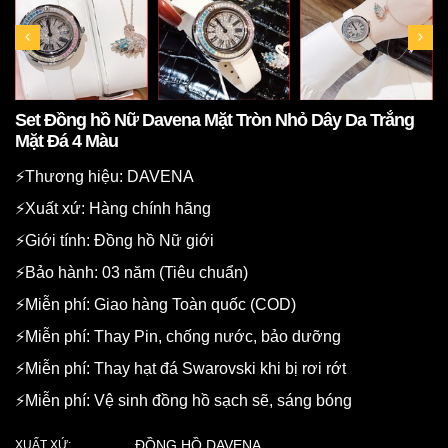
Set Đồng hồ Nữ Davena Mặt Tròn Nhỏ Dây Da Trắng
Mặt Đá 4 Màu
⚡️Thương hiệu: DAVENA
⚡️Xuất xứ: Hàng chính hãng
⚡️Giới tính: Đồng hồ Nữ giới
⚡️Bảo hành: 03 năm (Tiêu chuẩn)
⚡️Miễn phí: Giao hàng Toàn quốc (COD)
⚡️Miễn phí: Thay Pin, chống nước, bảo dưỡng
⚡️Miễn phí: Thay hạt đá Swarovski khi bị rơi rớt
⚡️Miễn phí: Vệ sinh đồng hồ sạch sẽ, sáng bóng
ĐỒNG HỒ DAVENA
XUẤT XỨ: