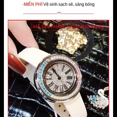
-
MIỄN PHÍ
Vệ sinh sạch sẽ, sáng bóng
--------------------------***-------------------------