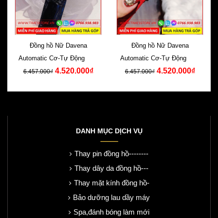
Đồng hồ Nữ Davena
Đồng hồ Nữ Davena
Automatic Cơ-Tự Động Dây
Automatic Cơ-Tự Động Dây
4.520.000₫
4.520.000₫
Da Đen Swarovski
Da Đỏ Swarovski
6.457.000₫
6.457.000₫
DANH MỤC DỊCH VỤ
Thay pin đồng hồ--------
Thay dây da đồng hồ---
Thay mặt kính đồng hồ-
Bảo dưỡng lau dầy máy
Spa,đánh bóng làm mới