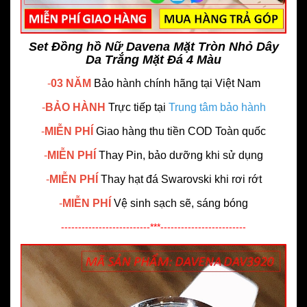
Set Đồng hồ Nữ Davena Mặt Tròn Nhỏ Dây
Da Trắng Mặt Đá 4 Màu
-
03 NĂM
Bảo hành chính hãng
tại Việt Nam
-
BẢO HÀNH
Trực tiếp tại
Trung tâm bảo hành
-
MIỄN PHÍ
Giao hàng thu tiền COD Toàn quốc
-
MIỄN PHÍ
Thay Pin, bảo dưỡng khi sử dụng
-
MIỄN PHÍ
Thay hạt đá Swarovski khi rơi rớt
-
MIỄN PHÍ
Vệ sinh sạch sẽ, sáng bóng
--------------------------***-------------------------