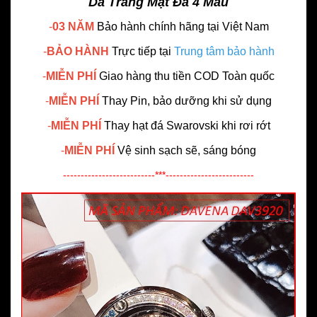
Da Trắng Mặt Đá 4 Màu
-
03 NĂM
Bảo hành chính hãng
tại Việt Nam
-
BẢO HÀNH
Trực tiếp tại
Trung tâm bảo hành
-
MIỄN PHÍ
Giao hàng thu tiền COD Toàn quốc
-
MIỄN PHÍ
Thay Pin, bảo dưỡng khi sử dụng
-
MIỄN PHÍ
Thay hạt đá Swarovski khi rơi rớt
-
MIỄN PHÍ
Vệ sinh sạch sẽ, sáng bóng
--------------------------***-------------------------