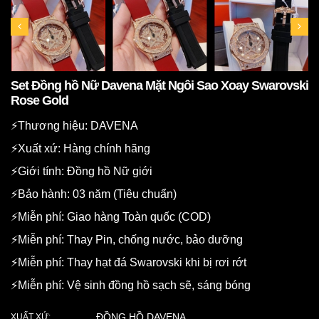
Set Đồng hồ Nữ Davena Mặt Ngôi Sao Xoay Swarovski
Rose Gold
⚡️Thương hiệu: DAVENA
⚡️Xuất xứ: Hàng chính hãng
⚡️Giới tính: Đồng hồ Nữ giới
⚡️Bảo hành: 03 năm (Tiêu chuẩn)
⚡️Miễn phí: Giao hàng Toàn quốc (COD)
⚡️Miễn phí: Thay Pin, chống nước, bảo dưỡng
⚡️Miễn phí: Thay hạt đá Swarovski khi bị rơi rớt
⚡️Miễn phí: Vệ sinh đồng hồ sạch sẽ, sáng bóng
ĐỒNG HỒ DAVENA
XUẤT XỨ: