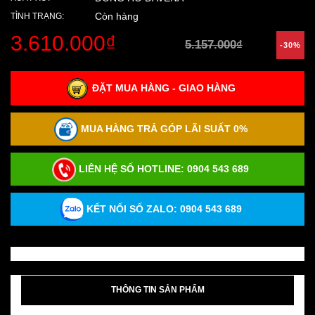
Còn hàng
TÌNH TRẠNG:
3.610.000₫
5.157.000₫
-30%
ĐẶT MUA HÀNG - GIAO HÀNG
MUA HÀNG TRẢ GÓP LÃI SUẤT 0%
LIÊN HỆ SỐ HOTLINE:
0904 543 689
KẾT NỐI SỐ ZALO: 0904 543 689
THÔNG TIN SẢN PHẨM