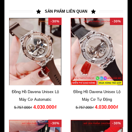
SẢN PHẨM LIÊN QUAN
-30%
-30%
Đồng Hồ Davena Unisex Lộ
Đồng Hồ Davena Unisex Lộ
Máy Cơ Automatic
Máy Cơ Tự Động
4.030.000₫
4.030.000₫
5.757.000₫
5.757.000₫
-30%
-30%