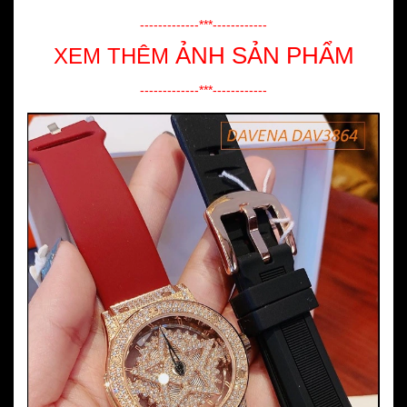
-------------***------------
ẢNH SẢN PHẨM
XEM THÊM
-------------***------------