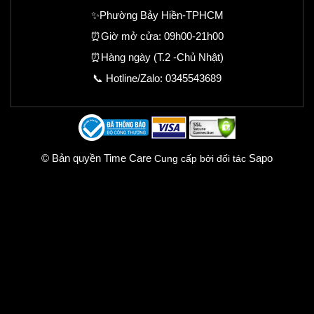
✨Phường Bảy Hiền-TPHCM
⏰Giờ mở cửa: 09h00-21h00
⏰Hàng ngày (T.2 -Chủ Nhật)
📞 Hotline/Zalo:
0345543689
© Bản quyền Time Care
Sapo
Cung cấp bởi đối tác