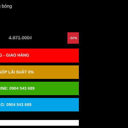
g bóng
4.871.000₫
-30%
 - GIAO HÀNG
ÓP LÃI SUẤT 0%
INE:
0904 543 689
O: 0904 543 689