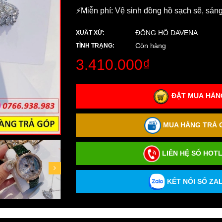
⚡️Miễn phí: Vệ sinh đồng hồ sạch sẽ, sán
ĐỒNG HỒ DAVENA
XUẤT XỨ:
Còn hàng
TÌNH TRẠNG:
3.410.000₫
ĐẶT MUA HÀNG
MUA HÀNG TRẢ G
LIÊN HỆ SỐ HOTL
KẾT NỐI SỐ ZAL