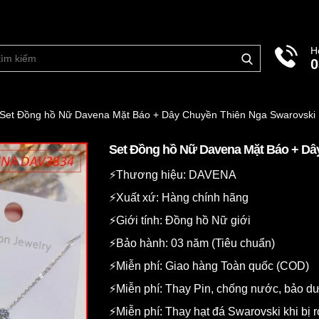
H
0
Set Đồng hồ Nữ Davena Mặt Báo + Dây Chuyền Thiên Nga Swarovski
Set Đồng hồ Nữ Davena Mặt Báo + Dây
⚡️Thương hiệu: DAVENA
⚡️Xuất xứ: Hàng chính hãng
⚡️Giới tính: Đồng hồ Nữ giới
⚡️Bảo hành: 03 năm (Tiêu chuẩn)
⚡️Miễn phí: Giao hàng Toàn quốc (COD)
⚡️Miễn phí: Thay Pin, chống nước, bảo 
⚡️Miễn phí: Thay hạt đá Swarovski khi bị r