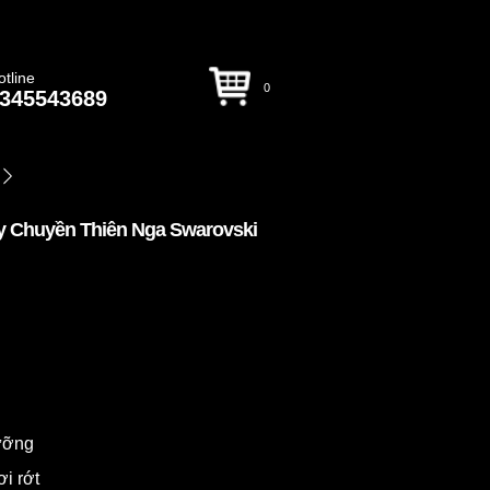
otline
0
345543689
 Chuyền Thiên Nga Swarovski
dưỡng
ơi rớt