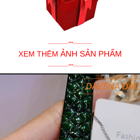
-------------***------------
ẢNH SẢN PHẨM
XEM THÊM
-------------***------------