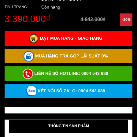
Còn hàng
TÌNH TRẠNG:
3.390.000₫
4.842.000₫
-30%
ĐẶT MUA HÀNG - GIAO HÀNG
MUA HÀNG TRẢ GÓP LÃI SUẤT 0%
LIÊN HỆ SỐ HOTLINE:
0904 543 689
KẾT NỐI SỐ ZALO: 0904 543 689
THÔNG TIN SẢN PHẨM