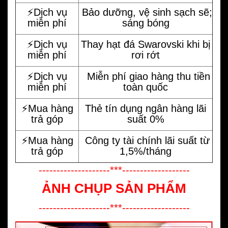
⚡️Dịch vụ
Bảo dưỡng, vệ sinh sạch sẽ;
miễn phí
sáng bóng
⚡️Dịch vụ
Thay hạt đá Swarovski khi bị
miễn phí
rơi rớt
⚡️Dịch vụ
Miễn phí giao hàng thu tiền
miễn phí
toàn quốc
⚡️Mua hàng
Thẻ tín dụng ngân hàng lãi
trả góp
suất 0%
⚡️Mua hàng
Công ty tài chính lãi suất từ
trả góp
1,5%/tháng
--------------------***-------------------
ẢNH CHỤP SẢN PHẨM
--------------------***-------------------