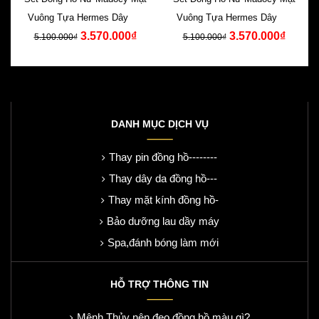
Vuông Tựa Hermes Dây Da
Vuông Tựa Hermes Dây Da
3.570.000₫
3.570.000₫
Nâu
Trắng
5.100.000₫
5.100.000₫
DANH MỤC DỊCH VỤ
Thay pin đồng hồ--------
Thay dây da đồng hồ---
Thay mặt kính đồng hồ-
Bảo dưỡng lau dầy máy
Spa,đánh bóng làm mới
HỖ TRỢ THÔNG TIN
Mệnh Thủy nên đeo đồng hồ màu gì?