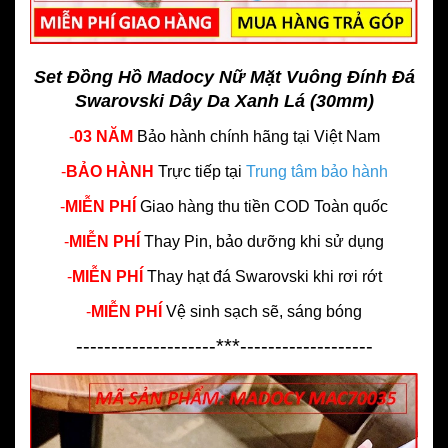
Set Đồng Hồ Madocy Nữ Mặt Vuông Đính Đá
Swarovski Dây Da Xanh Lá (30mm)
-
03 NĂM
Bảo hành chính hãng
tại Việt Nam
-
BẢO HÀNH
Trực tiếp tại
Trung tâm bảo hành
-
MIỄN PHÍ
Giao hàng thu tiền COD Toàn quốc
-
MIỄN PHÍ
Thay Pin, bảo dưỡng khi sử dụng
-
MIỄN PHÍ
Thay hạt đá Swarovski khi rơi rớt
-
MIỄN PHÍ
Vệ sinh sạch sẽ, sáng bóng
--------------------***-------------------