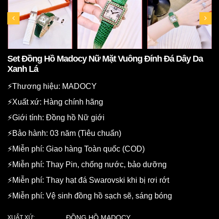
Set Đồng Hồ Madocy Nữ Mặt Vuông Đính Đá Dây Da
Xanh Lá
⚡️Thương hiệu: MADOCY
⚡️Xuất xứ: Hàng chính hãng
⚡️Giới tính: Đồng hồ Nữ giới
⚡️Bảo hành: 03 năm (Tiêu chuẩn)
⚡️Miễn phí: Giao hàng Toàn quốc (COD)
⚡️Miễn phí: Thay Pin, chống nước, bảo dưỡng
⚡️Miễn phí: Thay hạt đá Swarovski khi bị rơi rớt
⚡️Miễn phí: Vệ sinh đồng hồ sạch sẽ, sáng bóng
ĐỒNG HỒ MADOCY
XUẤT XỨ: