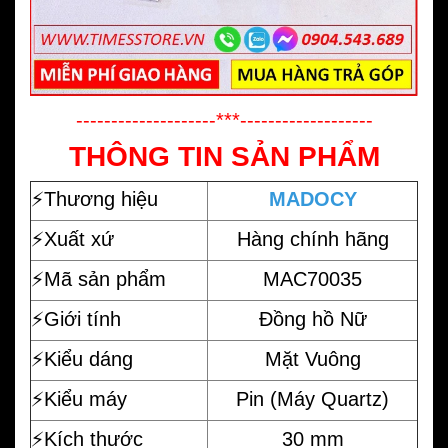
--------------------***-------------------
THÔNG TIN SẢN PHẨM
⚡️
Thương hiệu
MADOCY
⚡️Xuất xứ
Hàng chính hãng
⚡️Mã sản phẩm
MAC70035
⚡️Giới tính
Đồng hồ Nữ
⚡️Kiểu dáng
Mặt Vuông
⚡️Kiểu máy
Pin (Máy Quartz)
⚡️Kích thước
30 mm