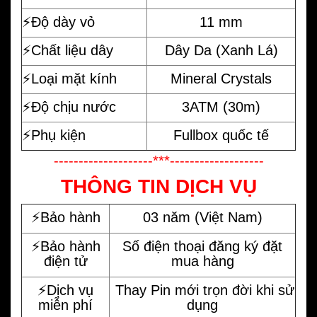
⚡️Độ dày vỏ
11 mm
⚡️Chất liệu dây
Dây Da (Xanh Lá)
⚡️Loại mặt kính
Mineral Crystals
⚡️Độ chịu nước
3ATM (30m)
⚡️Phụ kiện
Fullbox quốc tế
--------------------***-------------------
THÔNG TIN DỊCH VỤ
⚡️Bảo hành
03 năm (Việt Nam)
⚡️Bảo hành
Số điện thoại đăng ký đặt
điện tử
mua hàng
⚡️Dịch vụ
Thay Pin mới trọn đời khi sử
miễn phí
dụng