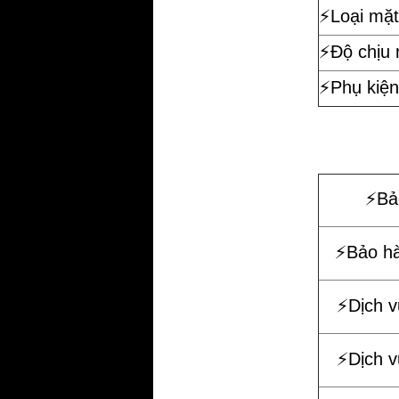
⚡️Loại mặt
⚡️Độ chịu
⚡️Phụ kiện
⚡️B
⚡️Bảo h
⚡️Dịch 
⚡️Dịch 