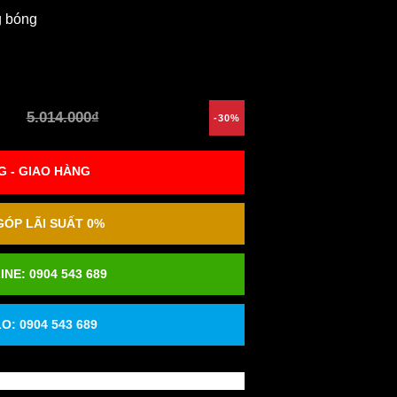
g bóng
5.014.000₫
-30%
 - GIAO HÀNG
ÓP LÃI SUẤT 0%
INE:
0904 543 689
O: 0904 543 689