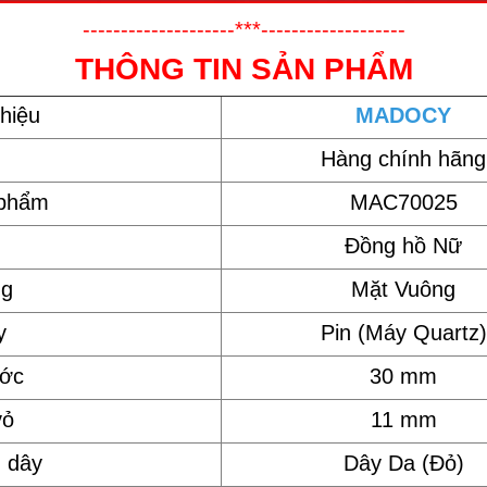
--------------------***-------------------
THÔNG TIN SẢN PHẨM
hiệu
MADOCY
Hàng chính hãng
 phẩm
MAC70025
Đồng hồ Nữ
ng
Mặt Vuông
y
Pin (Máy Quartz)
ước
30 mm
vỏ
11 mm
u dây
Dây Da (Đỏ)