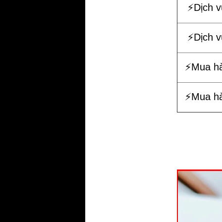
⚡️Dịch 
⚡️Dịch 
⚡️Mua h
⚡️Mua h