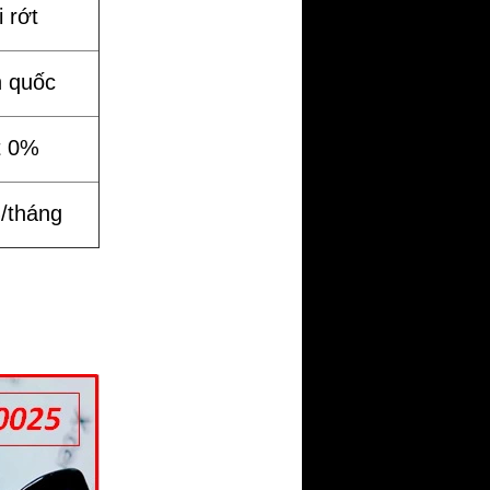
 rớt
n quốc
t 0%
%/tháng