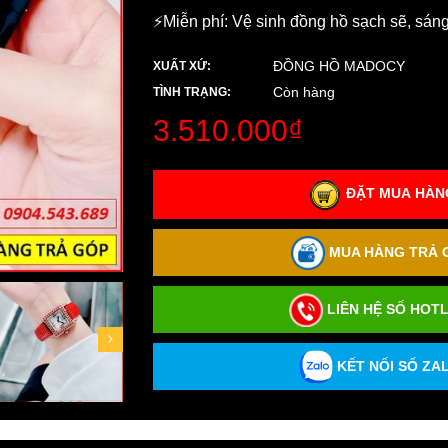
⚡️Miễn phí: Vệ sinh đồng hồ sạch sẽ, sán
ĐỒNG HỒ MADOCY
XUẤT XỨ:
Còn hàng
TÌNH TRẠNG:
3.510.000₫
ĐẶT MUA HÀNG
MUA HÀNG TRẢ G
LIÊN HỆ SỐ HOTL
KẾT NỐI SỐ ZAL