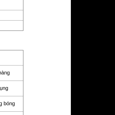
hàng
dụng
g bóng