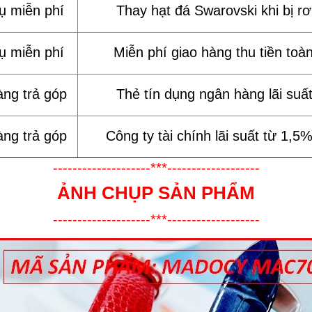
vụ miễn phí
Thay hạt đá Swarovski khi bị rơi
vụ miễn phí
Miễn phí giao hàng thu tiền toà
àng trả góp
Thẻ tín dụng ngân hàng lãi suấ
àng trả góp
Công ty tài chính lãi suất từ 1,5
--------------------***-------------------
ẢNH CHỤP SẢN PHẨM
--------------------***-------------------