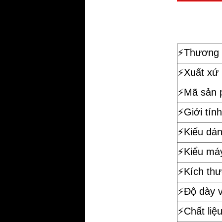
⚡️
Thương 
⚡️Xuất xứ
⚡️Mã sản
⚡️Giới tính
⚡️Kiểu dá
⚡️Kiểu má
⚡️Kích th
⚡️Độ dày 
⚡️Chất liệ