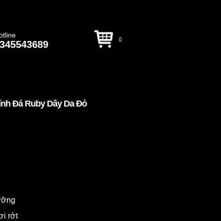
otline
0
345543689
ính Đá Ruby Dây Da Đỏ
dưỡng
ơi rớt