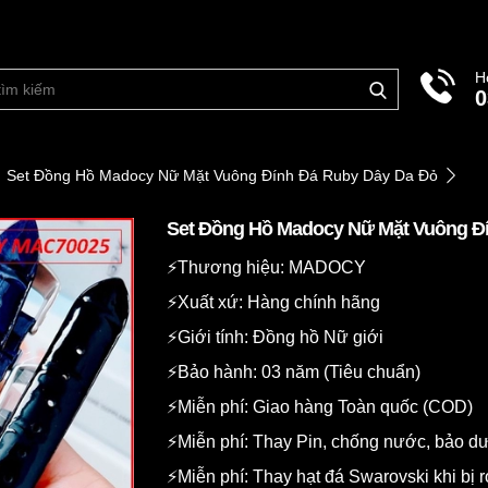
H
0
Set Đồng Hồ Madocy Nữ Mặt Vuông Đính Đá Ruby Dây Da Đỏ
Set Đồng Hồ Madocy Nữ Mặt Vuông Đ
⚡️Thương hiệu: MADOCY
⚡️Xuất xứ: Hàng chính hãng
⚡️Giới tính: Đồng hồ Nữ giới
⚡️Bảo hành: 03 năm (Tiêu chuẩn)
⚡️Miễn phí: Giao hàng Toàn quốc (COD)
⚡️Miễn phí: Thay Pin, chống nước, bảo 
⚡️Miễn phí: Thay hạt đá Swarovski khi bị r