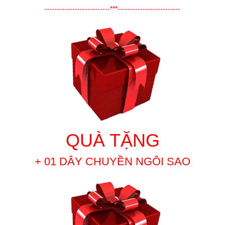
--------------------------***-------------------------
QUÀ TẶNG
+ 01 DÂY CHUYỀN NGÔI SAO