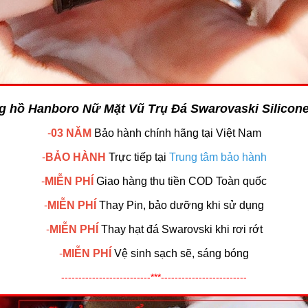
g hồ Hanboro Nữ Mặt Vũ Trụ Đá Swarovaski Silicon
-
03 NĂM
Bảo hành chính hãng
tại Việt Nam
-
BẢO HÀNH
Trực tiếp tại
Trung tâm bảo hành
-
MIỄN PHÍ
Giao hàng thu tiền COD Toàn quốc
-
MIỄN PHÍ
Thay Pin, bảo dưỡng khi sử dụng
-
MIỄN PHÍ
Thay hạt đá Swarovski khi rơi rớt
-
MIỄN PHÍ
Vệ sinh sạch sẽ, sáng bóng
--------------------------***-------------------------