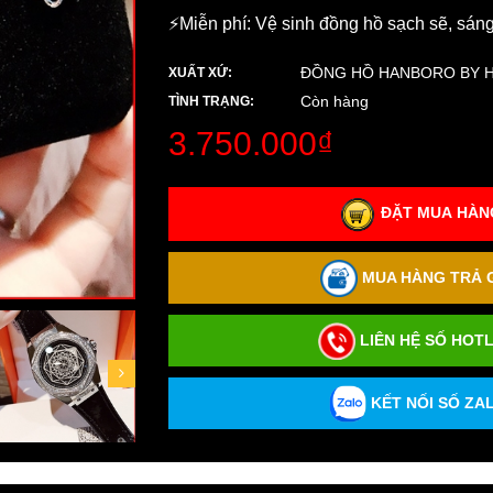
⚡️Miễn phí: Vệ sinh đồng hồ sạch sẽ, sán
ĐỒNG HỒ HANBORO BY 
XUẤT XỨ:
Còn hàng
TÌNH TRẠNG:
3.750.000₫
ĐẶT MUA HÀNG
MUA HÀNG TRẢ G
LIÊN HỆ SỐ HOTL
KẾT NỐI SỐ ZAL