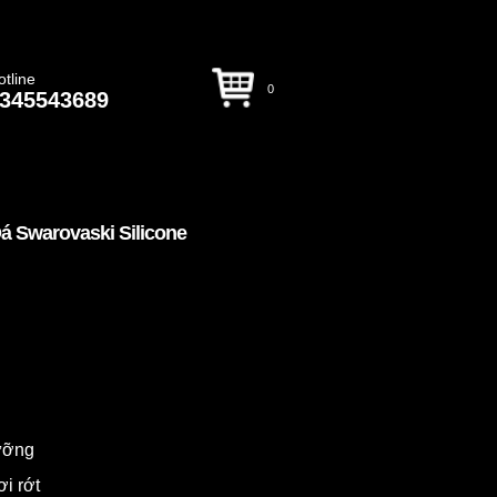
otline
0
345543689
á Swarovaski Silicone
dưỡng
ơi rớt