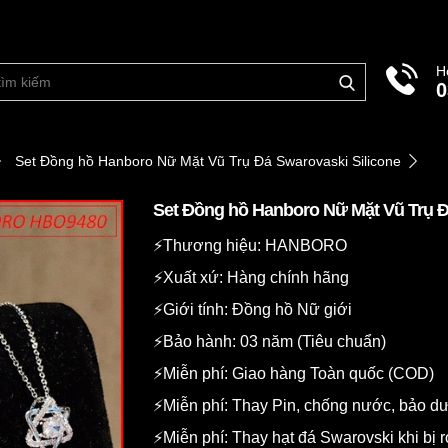
H
0
Set Đồng hồ Hanboro Nữ Mặt Vũ Trụ Đá Swarovaski Silicone
Set Đồng hồ Hanboro Nữ Mặt Vũ Trụ Đ
⚡️Thương hiệu: HANBORO
⚡️Xuất xứ: Hàng chính hãng
⚡️Giới tính: Đồng hồ Nữ giới
⚡️Bảo hành: 03 năm (Tiêu chuẩn)
⚡️Miễn phí: Giao hàng Toàn quốc (COD)
⚡️Miễn phí: Thay Pin, chống nước, bảo 
⚡️Miễn phí: Thay hạt đá Swarovski khi bị r