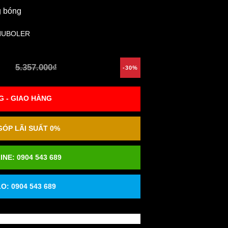
g bóng
HUBOLER
5.357.000₫
-30%
 - GIAO HÀNG
ÓP LÃI SUẤT 0%
INE:
0904 543 689
O: 0904 543 689