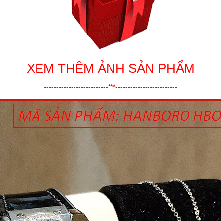
XEM THÊM ẢNH SẢN PHẨM
--------------------------***-------------------------