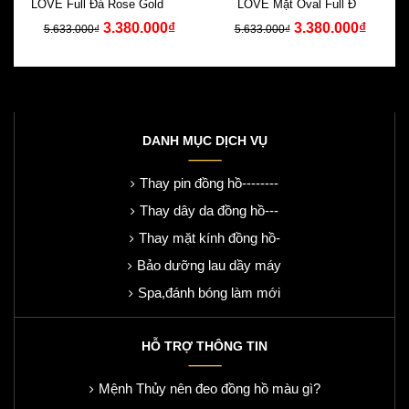
LOVE Full Đá Rose Gold Dây
LOVE Mặt Oval Full Đá
3.380.000₫
3.380.000₫
Silicone
Swarovski Silicone
5.633.000₫
5.633.000₫
DANH MỤC DỊCH VỤ
Thay pin đồng hồ--------
Thay dây da đồng hồ---
Thay mặt kính đồng hồ-
Bảo dưỡng lau dầy máy
Spa,đánh bóng làm mới
HỖ TRỢ THÔNG TIN
Mệnh Thủy nên đeo đồng hồ màu gì?