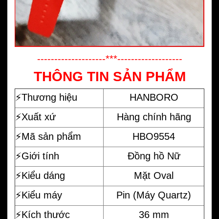
--------------------***-------------------
THÔNG TIN SẢN PHẨM
⚡️
Thương hiệu
HANBORO
⚡️Xuất xứ
Hàng chính hãng
⚡️Mã sản phẩm
HBO9554
⚡️Giới tính
Đồng hồ Nữ
⚡️Kiểu dáng
Mặt Oval
⚡️Kiểu máy
Pin (Máy Quartz)
⚡️Kích thước
36 mm