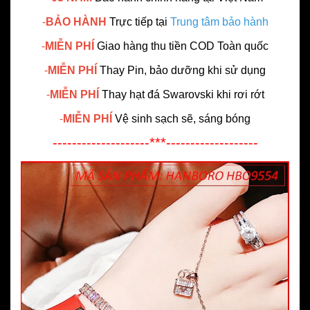
-
BẢO HÀNH
Trực tiếp tại
Trung tâm bảo hành
-
MIỄN PHÍ
Giao hàng thu tiền COD Toàn quốc
-
MIỄN PHÍ
Thay Pin, bảo dưỡng khi sử dụng
-
MIỄN PHÍ
Thay hạt đá Swarovski khi rơi rớt
-
MIỄN PHÍ
Vệ sinh sạch sẽ, sáng bóng
--------------------***-------------------