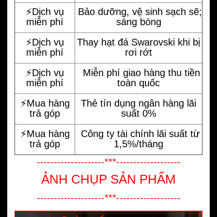
⚡️Dịch vụ
Bảo dưỡng, vệ sinh sạch sẽ;
miễn phí
sáng bóng
⚡️Dịch vụ
Thay hạt đá Swarovski khi bị
miễn phí
rơi rớt
⚡️Dịch vụ
Miễn phí giao hàng thu tiền
miễn phí
toàn quốc
⚡️Mua hàng
Thẻ tín dụng ngân hàng lãi
trả góp
suất 0%
⚡️Mua hàng
Công ty tài chính lãi suất từ
trả góp
1,5%/tháng
--------------------***-------------------
ẢNH CHỤP SẢN PHẨM
--------------------***-------------------