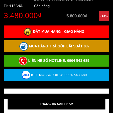
Còn hàng
TÌNH TRẠNG:
3.480.000₫
5.800.000₫
-40%
ĐẶT MUA HÀNG - GIAO HÀNG
MUA HÀNG TRẢ GÓP LÃI SUẤT 0%
LIÊN HỆ SỐ HOTLINE:
0904 543 689
KẾT NỐI SỐ ZALO: 0904 543 689
THÔNG TIN SẢN PHẨM