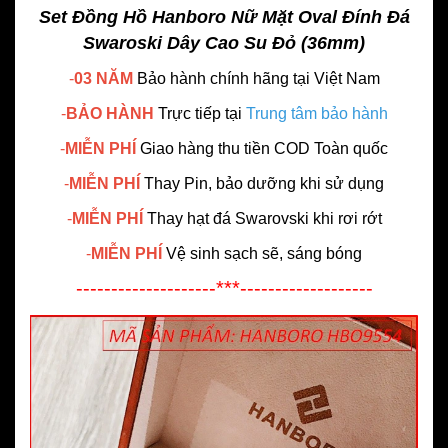
Set Đồng Hồ Hanboro Nữ Mặt Oval Đính Đá
Swaroski Dây Cao Su Đỏ (36mm)
-
03 NĂM
Bảo hành chính hãng
tại Việt Nam
-
BẢO HÀNH
Trực tiếp tại
Trung tâm bảo hành
-
MIỄN PHÍ
Giao hàng thu tiền COD Toàn quốc
-
MIỄN PHÍ
Thay Pin, bảo dưỡng khi sử dụng
-
MIỄN PHÍ
Thay hạt đá Swarovski khi rơi rớt
-
MIỄN PHÍ
Vệ sinh sạch sẽ, sáng bóng
--------------------***-------------------