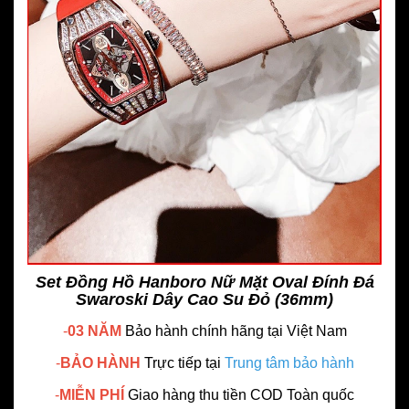
Set Đồng Hồ Hanboro Nữ Mặt Oval Đính Đá
Swaroski Dây Cao Su Đỏ (36mm)
-
03 NĂM
Bảo hành chính hãng
tại Việt Nam
-
BẢO HÀNH
Trực tiếp tại
Trung tâm bảo hành
-
MIỄN PHÍ
Giao hàng thu tiền COD Toàn quốc