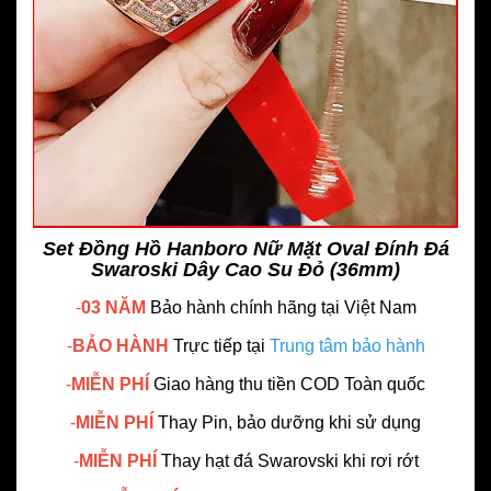
Set Đồng Hồ Hanboro Nữ Mặt Oval Đính Đá
Swaroski Dây Cao Su Đỏ (36mm)
-
03 NĂM
Bảo hành chính hãng
tại Việt Nam
-
BẢO HÀNH
Trực tiếp tại
Trung tâm bảo hành
-
MIỄN PHÍ
Giao hàng thu tiền COD Toàn quốc
-
MIỄN PHÍ
Thay Pin, bảo dưỡng khi sử dụng
-
MIỄN PHÍ
Thay hạt đá Swarovski khi rơi rớt