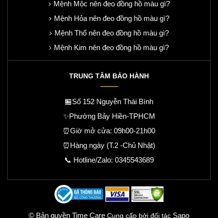
Mệnh Mộc nên đeo đồng hồ màu gì?
Mệnh Hỏa nên đeo đồng hồ màu gì?
Mệnh Thổ nên đeo đồng hồ màu gì?
Mệnh Kim nên đeo đồng hồ màu gì?
TRUNG TÂM BẢO HÀNH
🏪Số 152 Nguyễn Thái Bình
✨Phường Bảy Hiền-TPHCM
⏰Giờ mở cửa: 09h00-21h00
⏰Hàng ngày (T.2 -Chủ Nhật)
📞 Hotline/Zalo:
0345543689
© Bản quyền Time Care
Sapo
Cung cấp bởi đối tác