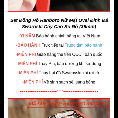
Set Đồng Hồ Hanboro Nữ Mặt Oval Đính Đá
Swaroski Dây Cao Su Đỏ (36mm)
-
03 NĂM
Bảo hành chính hãng
tại Việt Nam
-
BẢO HÀNH
Trực tiếp tại
Trung tâm bảo hành
-
MIỄN PHÍ
Giao hàng thu tiền COD Toàn quốc
-
MIỄN PHÍ
Thay Pin, bảo dưỡng khi sử dụng
-
MIỄN PHÍ
Thay hạt đá Swarovski khi rơi rớt
-
MIỄN PHÍ
Vệ sinh sạch sẽ, sáng bóng
--------------------***-------------------