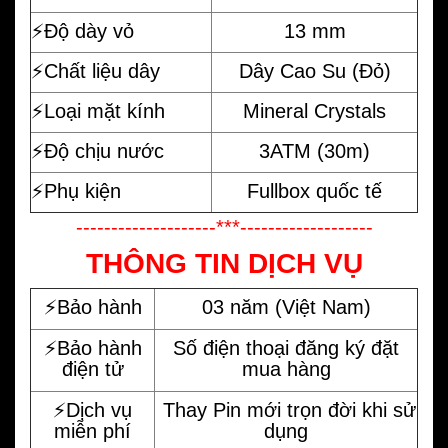
⚡️Độ dày vỏ
13 mm
⚡️Chất liệu dây
Dây Cao Su (Đỏ)
⚡️Loại mặt kính
Mineral Crystals
⚡️Độ chịu nước
3ATM (30m)
⚡️Phụ kiện
Fullbox quốc tế
--------------------***-------------------
THÔNG TIN DỊCH VỤ
⚡️Bảo hành
03 năm (Việt Nam)
⚡️Bảo hành
Số điện thoại đăng ký đặt
điện tử
mua hàng
⚡️Dịch vụ
Thay Pin mới trọn đời khi sử
miễn phí
dụng