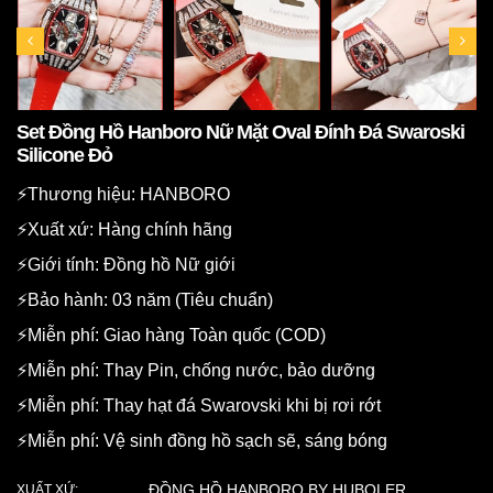
Set Đồng Hồ Hanboro Nữ Mặt Oval Đính Đá Swaroski
Silicone Đỏ
⚡️Thương hiệu: HANBORO
⚡️Xuất xứ: Hàng chính hãng
⚡️Giới tính: Đồng hồ Nữ giới
⚡️Bảo hành: 03 năm (Tiêu chuẩn)
⚡️Miễn phí: Giao hàng Toàn quốc (COD)
⚡️Miễn phí: Thay Pin, chống nước, bảo dưỡng
⚡️Miễn phí: Thay hạt đá Swarovski khi bị rơi rớt
⚡️Miễn phí: Vệ sinh đồng hồ sạch sẽ, sáng bóng
ĐỒNG HỒ HANBORO BY HUBOLER
XUẤT XỨ: