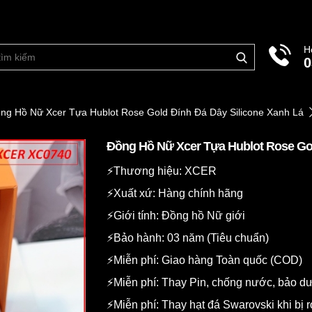
H
0
ng Hồ Nữ Xcer Tựa Hublot Rose Gold Đính Đá Dây Silicone Xanh Lá
Đồng Hồ Nữ Xcer Tựa Hublot Rose Gol
⚡️Thương hiệu: XCER
⚡️Xuất xứ: Hàng chính hãng
⚡️Giới tính: Đồng hồ Nữ giới
⚡️Bảo hành: 03 năm (Tiêu chuẩn)
⚡️Miễn phí: Giao hàng Toàn quốc (COD)
⚡️Miễn phí: Thay Pin, chống nước, bảo 
⚡️Miễn phí: Thay hạt đá Swarovski khi bị r