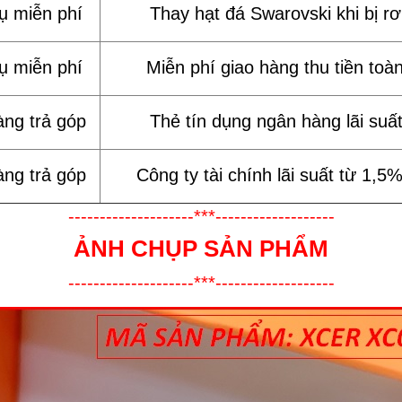
vụ miễn phí
Thay hạt đá Swarovski khi bị rơi
vụ miễn phí
Miễn phí giao hàng thu tiền toà
àng trả góp
Thẻ tín dụng ngân hàng lãi suấ
àng trả góp
Công ty tài chính lãi suất từ 1,5
--------------------***-------------------
ẢNH CHỤP SẢN PHẨM
--------------------***-------------------