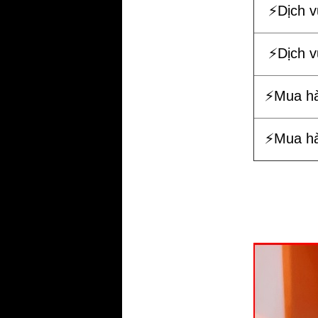
⚡️Dịch 
⚡️Dịch 
⚡️Mua h
⚡️Mua h