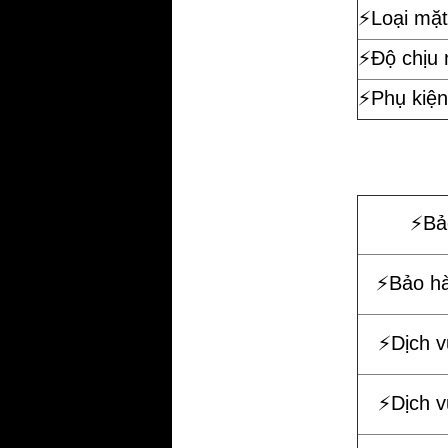
⚡️Loại mặt
⚡️Độ chịu
⚡️Phụ kiện
⚡️B
⚡️Bảo h
⚡️Dịch 
⚡️Dịch 