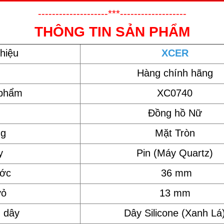
--------------------***-------------------
THÔNG TIN SẢN PHẨM
hiệu
XCER
Hàng chính hãng
 phẩm
XC0740
Đồng hồ Nữ
ng
Mặt Tròn
y
Pin (Máy Quartz)
ước
36 mm
vỏ
13 mm
u dây
Dây Silicone (Xanh Lá