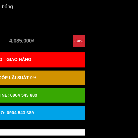
g bóng
4.085.000₫
-30%
 - GIAO HÀNG
ÓP LÃI SUẤT 0%
INE:
0904 543 689
O: 0904 543 689