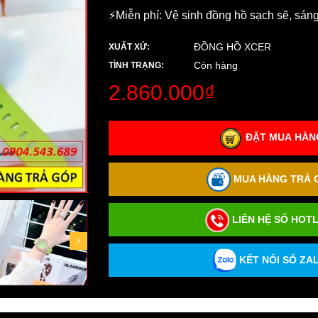
⚡️Miễn phí: Vệ sinh đồng hồ sạch sẽ, sán
ĐỒNG HỒ XCER
XUẤT XỨ:
Còn hàng
TÌNH TRẠNG:
2.860.000₫
ĐẶT MUA HÀNG
MUA HÀNG TRẢ G
LIÊN HỆ SỐ HOTL
KẾT NỐI SỐ ZAL