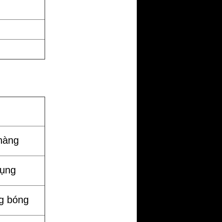
hàng
dụng
g bóng