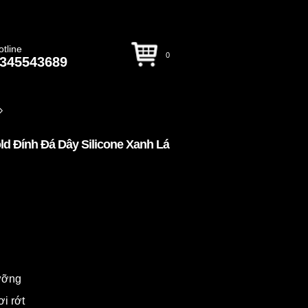
otline
0
345543689
d Đính Đá Dây Silicone Xanh Lá
dưỡng
ơi rớt