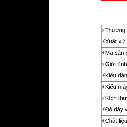
⚡️
Thương 
⚡️Xuất xứ
⚡️Mã sản
⚡️Giới tính
⚡️Kiểu dá
⚡️Kiểu má
⚡️Kích th
⚡️Độ dày 
⚡️Chất liệ