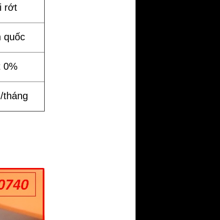
 rớt
n quốc
t 0%
%/tháng