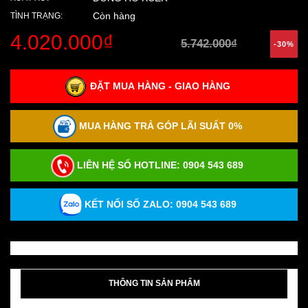
Còn hàng
TÌNH TRẠNG:
4.020.000₫
5.742.000₫
-30%
ĐẶT MUA HÀNG - GIAO HÀNG
MUA HÀNG TRẢ GÓP LÃI SUẤT 0%
LIÊN HỆ SỐ HOTLINE:
0904 543 689
KẾT NỐI SỐ ZALO: 0904 543 689
THÔNG TIN SẢN PHẨM