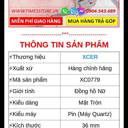
--------------------***-------------------
THÔNG TIN SẢN PHẨM
⚡️
Thương hiệu
XCER
⚡️Xuất xứ
Hàng chính hãng
⚡️Mã sản phẩm
XC0779
⚡️Giới tính
Đồng hồ Nữ
⚡️Kiểu dáng
Mặt Tròn
⚡️Kiểu máy
Pin (Máy Quartz)
⚡️Kích thước
36 mm