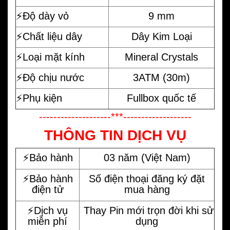
⚡️Độ dày vỏ
9 mm
⚡️Chất liệu dây
Dây Kim Loại
⚡️Loại mặt kính
Mineral Crystals
⚡️Độ chịu nước
3ATM (30m)
⚡️Phụ kiện
Fullbox quốc tế
--------------------***-------------------
THÔNG TIN DỊCH VỤ
⚡️Bảo hành
03 năm (Việt Nam)
⚡️Bảo hành
Số điện thoại đăng ký đặt
điện tử
mua hàng
⚡️Dịch vụ
Thay Pin mới trọn đời khi sử
miễn phí
dụng