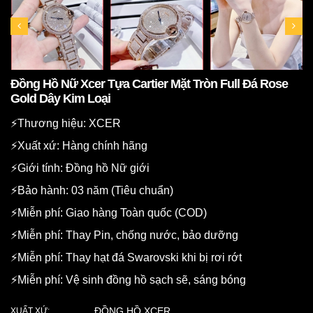
Đồng Hồ Nữ Xcer Tựa Cartier Mặt Tròn Full Đá Rose
Gold Dây Kim Loại
⚡️Thương hiệu: XCER
⚡️Xuất xứ: Hàng chính hãng
⚡️Giới tính: Đồng hồ Nữ giới
⚡️Bảo hành: 03 năm (Tiêu chuẩn)
⚡️Miễn phí: Giao hàng Toàn quốc (COD)
⚡️Miễn phí: Thay Pin, chống nước, bảo dưỡng
⚡️Miễn phí: Thay hạt đá Swarovski khi bị rơi rớt
⚡️Miễn phí: Vệ sinh đồng hồ sạch sẽ, sáng bóng
ĐỒNG HỒ XCER
XUẤT XỨ: