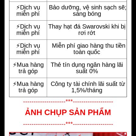
⚡️Dịch vụ
Bảo dưỡng, vệ sinh sạch sẽ;
miễn phí
sáng bóng
⚡️Dịch vụ
Thay hạt đá Swarovski khi bị
miễn phí
rơi rớt
⚡️Dịch vụ
Miễn phí giao hàng thu tiền
miễn phí
toàn quốc
⚡️Mua hàng
Thẻ tín dụng ngân hàng lãi
trả góp
suất 0%
⚡️Mua hàng
Công ty tài chính lãi suất từ
trả góp
1,5%/tháng
--------------------***-------------------
ẢNH CHỤP SẢN PHẨM
--------------------***-------------------