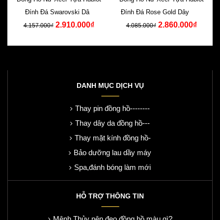
Đính Đá Swarovski Dây
Đính Đá Rose Gold Dây Cao
2.910.000₫
2.860.000₫
Silicone Xanh
Su Đen
4.157.000₫
4.085.000₫
DANH MỤC DỊCH VỤ
Thay pin đồng hồ--------
Thay dây da đồng hồ---
Thay mặt kính đồng hồ-
Bảo dưỡng lau dầy máy
Spa,đánh bóng làm mới
HỖ TRỢ THÔNG TIN
Mệnh Thủy nên đeo đồng hồ màu gì?