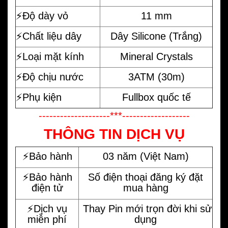
⚡️Độ dày vỏ
11 mm
⚡️Chất liệu dây
Dây Silicone (Trắng)
⚡️Loại mặt kính
Mineral Crystals
⚡️Độ chịu nước
3ATM (30m)
⚡️Phụ kiện
Fullbox quốc tế
--------------------***-------------------
THÔNG TIN DỊCH VỤ
⚡️Bảo hành
03 năm (Việt Nam)
⚡️Bảo hành
Số điện thoại đăng ký đặt
điện tử
mua hàng
⚡️Dịch vụ
Thay Pin mới trọn đời khi sử
miễn phí
dụng