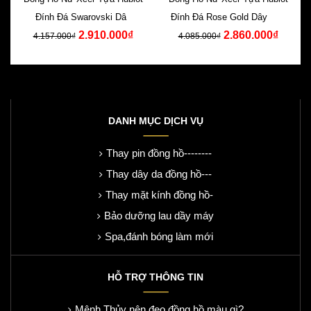
Đính Đá Swarovski Dây
Đính Đá Rose Gold Dây Cao
2.910.000₫
2.860.000₫
Silicone Xanh
Su Đen
4.157.000₫
4.085.000₫
DANH MỤC DỊCH VỤ
Thay pin đồng hồ--------
Thay dây da đồng hồ---
Thay mặt kính đồng hồ-
Bảo dưỡng lau dầy máy
Spa,đánh bóng làm mới
HỖ TRỢ THÔNG TIN
Mệnh Thủy nên đeo đồng hồ màu gì?