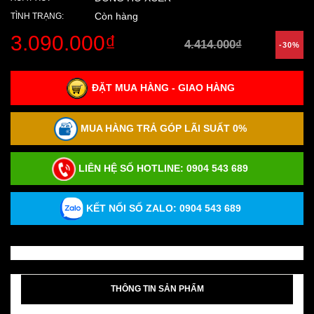
Còn hàng
TÌNH TRẠNG:
3.090.000₫
4.414.000₫
-30%
ĐẶT MUA HÀNG - GIAO HÀNG
MUA HÀNG TRẢ GÓP LÃI SUẤT 0%
LIÊN HỆ SỐ HOTLINE:
0904 543 689
KẾT NỐI SỐ ZALO: 0904 543 689
THÔNG TIN SẢN PHẨM