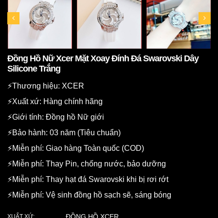
Đồng Hồ Nữ Xcer Mặt Xoay Đính Đá Swarovski Dây
Silicone Trắng
⚡️Thương hiệu: XCER
⚡️Xuất xứ: Hàng chính hãng
⚡️Giới tính: Đồng hồ Nữ giới
⚡️Bảo hành: 03 năm (Tiêu chuẩn)
⚡️Miễn phí: Giao hàng Toàn quốc (COD)
⚡️Miễn phí: Thay Pin, chống nước, bảo dưỡng
⚡️Miễn phí: Thay hạt đá Swarovski khi bị rơi rớt
⚡️Miễn phí: Vệ sinh đồng hồ sạch sẽ, sáng bóng
ĐỒNG HỒ XCER
XUẤT XỨ: