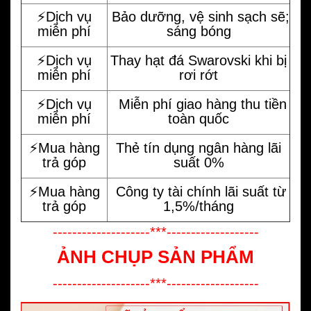
⚡️Dịch vụ
Bảo dưỡng, vệ sinh sạch sẽ;
miễn phí
sáng bóng
⚡️Dịch vụ
Thay hạt đá Swarovski khi bị
miễn phí
rơi rớt
⚡️Dịch vụ
Miễn phí giao hàng thu tiền
miễn phí
toàn quốc
⚡️Mua hàng
Thẻ tín dụng ngân hàng lãi
trả góp
suất 0%
⚡️Mua hàng
Công ty tài chính lãi suất từ
trả góp
1,5%/tháng
--------------------***-------------------
ẢNH CHỤP SẢN PHẨM
--------------------***-------------------