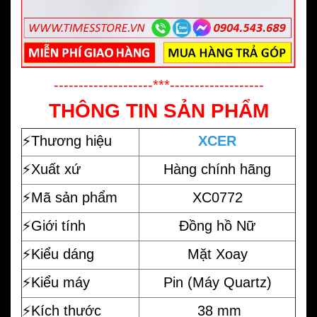
--------------------***-------------------
THÔNG TIN SẢN PHẨM
⚡️
Thương hiệu
XCER
⚡️Xuất xứ
Hàng chính hãng
⚡️Mã sản phẩm
XC0772
⚡️Giới tính
Đồng hồ Nữ
⚡️Kiểu dáng
Mặt Xoay
⚡️Kiểu máy
Pin (Máy Quartz)
⚡️Kích thước
38 mm