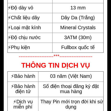
⚡️Độ dày vỏ
13 mm
⚡️Chất liệu dây
Dây Da (Trắng)
⚡️Loại mặt kính
Mineral Crystals
⚡️Độ chịu nước
3ATM (30m)
⚡️Phụ kiện
Fullbox quốc tế
--------------------***-------------------
THÔNG TIN DỊCH VỤ
⚡️Bảo hành
03 năm (Việt Nam)
⚡️Bảo hành
Số điện thoại đăng ký đặt
điện tử
mua hàng
⚡️Dịch vụ
Thay Pin mới trọn đời khi sử
miễn phí
dụng