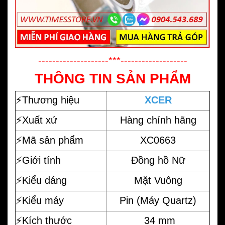
--------------------***-------------------
THÔNG TIN SẢN PHẨM
⚡️
Thương hiệu
XCER
⚡️Xuất xứ
Hàng chính hãng
⚡️Mã sản phẩm
XC0663
⚡️Giới tính
Đồng hồ Nữ
⚡️Kiểu dáng
Mặt Vuông
⚡️Kiểu máy
Pin (Máy Quartz)
⚡️Kích thước
34 mm