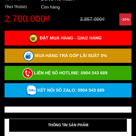
Còn hàng
TÌNH TRẠNG:
2.700.000₫
3.857.000₫
-30%
ĐẶT MUA HÀNG - GIAO HÀNG
MUA HÀNG TRẢ GÓP LÃI SUẤT 0%
LIÊN HỆ SỐ HOTLINE:
0904 543 689
KẾT NỐI SỐ ZALO: 0904 543 689
THÔNG TIN SẢN PHẨM