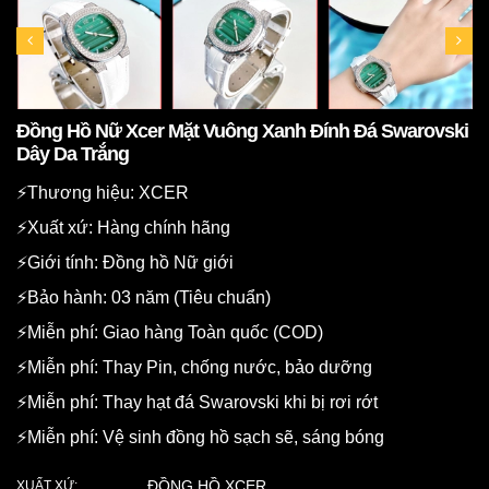
Đồng Hồ Nữ Xcer Mặt Vuông Xanh Đính Đá Swarovski
Dây Da Trắng
⚡️Thương hiệu: XCER
⚡️Xuất xứ: Hàng chính hãng
⚡️Giới tính: Đồng hồ Nữ giới
⚡️Bảo hành: 03 năm (Tiêu chuẩn)
⚡️Miễn phí: Giao hàng Toàn quốc (COD)
⚡️Miễn phí: Thay Pin, chống nước, bảo dưỡng
⚡️Miễn phí: Thay hạt đá Swarovski khi bị rơi rớt
⚡️Miễn phí: Vệ sinh đồng hồ sạch sẽ, sáng bóng
ĐỒNG HỒ XCER
XUẤT XỨ: