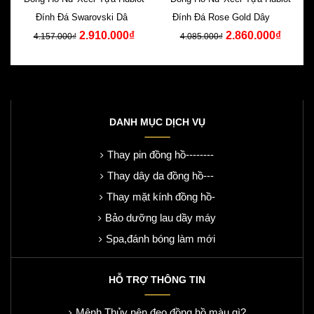
Đính Đá Swarovski Dây
Đính Đá Rose Gold Dây Cao
2.910.000₫
2.860.000₫
Silicone Xanh
Su Đen
4.157.000₫
4.085.000₫
DANH MỤC DỊCH VỤ
Thay pin đồng hồ--------
Thay dây da đồng hồ---
Thay mặt kính đồng hồ-
Bảo dưỡng lau dầy máy
Spa,đánh bóng làm mới
HỖ TRỢ THÔNG TIN
Mệnh Thủy nên đeo đồng hồ màu gì?