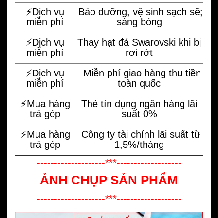
⚡️Dịch vụ
Bảo dưỡng, vệ sinh sạch sẽ;
miễn phí
sáng bóng
⚡️Dịch vụ
Thay hạt đá Swarovski khi bị
miễn phí
rơi rớt
⚡️Dịch vụ
Miễn phí giao hàng thu tiền
miễn phí
toàn quốc
⚡️Mua hàng
Thẻ tín dụng ngân hàng lãi
trả góp
suất 0%
⚡️Mua hàng
Công ty tài chính lãi suất từ
trả góp
1,5%/tháng
--------------------***-------------------
ẢNH CHỤP SẢN PHẨM
--------------------***-------------------