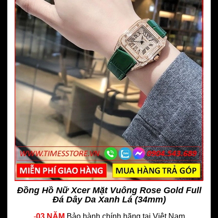
Đồng Hồ Nữ Xcer Mặt Vuông Rose Gold Full
Đá Dây Da Xanh Lá (34mm)
-
03 NĂM
Bảo hành chính hãng
tại Việt Nam