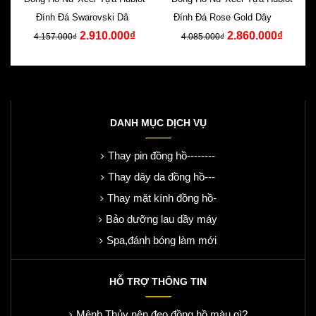
Đính Đá Swarovski Dây
Đính Đá Rose Gold Dây Cao
2.910.000₫
2.860.000₫
Silicone Xanh
Su Đen
4.157.000₫
4.085.000₫
DANH MỤC DỊCH VỤ
Thay pin đồng hồ--------
Thay dây da đồng hồ---
Thay mặt kính đồng hồ-
Bảo dưỡng lau dầy máy
Spa,đánh bóng làm mới
HỖ TRỢ THÔNG TIN
Mệnh Thủy nên đeo đồng hồ màu gì?