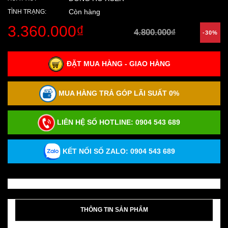
Còn hàng
TÌNH TRẠNG:
3.360.000₫
4.800.000₫
-30%
ĐẶT MUA HÀNG - GIAO HÀNG
MUA HÀNG TRẢ GÓP LÃI SUẤT 0%
LIÊN HỆ SỐ HOTLINE:
0904 543 689
KẾT NỐI SỐ ZALO: 0904 543 689
THÔNG TIN SẢN PHẨM