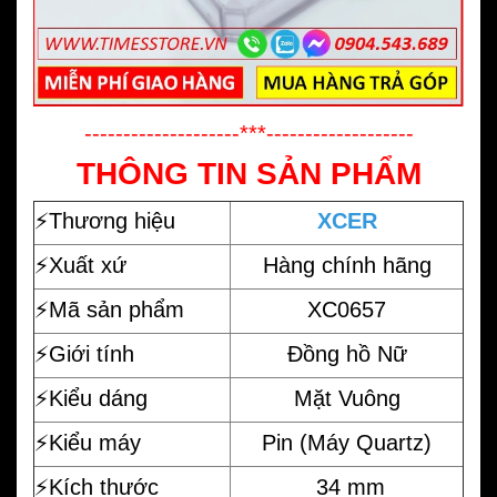
--------------------***-------------------
THÔNG TIN SẢN PHẨM
⚡️
Thương hiệu
XCER
⚡️Xuất xứ
Hàng chính hãng
⚡️Mã sản phẩm
XC0657
⚡️Giới tính
Đồng hồ Nữ
⚡️Kiểu dáng
Mặt Vuông
⚡️Kiểu máy
Pin (Máy Quartz)
⚡️Kích thước
34 mm