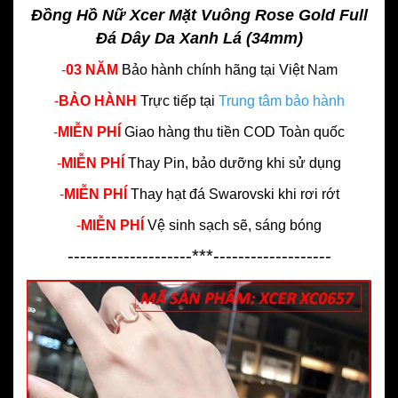
Đồng Hồ Nữ Xcer Mặt Vuông Rose Gold Full
Đá Dây Da Xanh Lá (34mm)
-
03 NĂM
Bảo hành chính hãng
tại Việt Nam
-
BẢO HÀNH
Trực tiếp tại
Trung tâm bảo hành
-
MIỄN PHÍ
Giao hàng thu tiền COD Toàn quốc
-
MIỄN PHÍ
Thay Pin, bảo dưỡng khi sử dụng
-
MIỄN PHÍ
Thay hạt đá Swarovski khi rơi rớt
-
MIỄN PHÍ
Vệ sinh sạch sẽ, sáng bóng
--------------------***-------------------