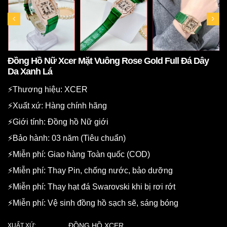
Đồng Hồ Nữ Xcer Mặt Vuông Rose Gold Full Đá Dây
Da Xanh Lá
⚡️Thương hiệu: XCER
⚡️Xuất xứ: Hàng chính hãng
⚡️Giới tính: Đồng hồ Nữ giới
⚡️Bảo hành: 03 năm (Tiêu chuẩn)
⚡️Miễn phí: Giao hàng Toàn quốc (COD)
⚡️Miễn phí: Thay Pin, chống nước, bảo dưỡng
⚡️Miễn phí: Thay hạt đá Swarovski khi bị rơi rớt
⚡️Miễn phí: Vệ sinh đồng hồ sạch sẽ, sáng bóng
ĐỒNG HỒ XCER
XUẤT XỨ: