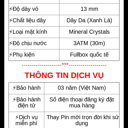
⚡️Độ dày vỏ
13 mm
⚡️Chất liệu dây
Dây Da (Xanh Lá)
⚡️Loại mặt kính
Mineral Crystals
⚡️Độ chịu nước
3ATM (30m)
⚡️Phụ kiện
Fullbox quốc tế
--------------------***-------------------
THÔNG TIN DỊCH VỤ
⚡️Bảo hành
03 năm (Việt Nam)
⚡️Bảo hành
Số điện thoại đăng ký đặt
điện tử
mua hàng
⚡️Dịch vụ
Thay Pin mới trọn đời khi sử
miễn phí
dụng