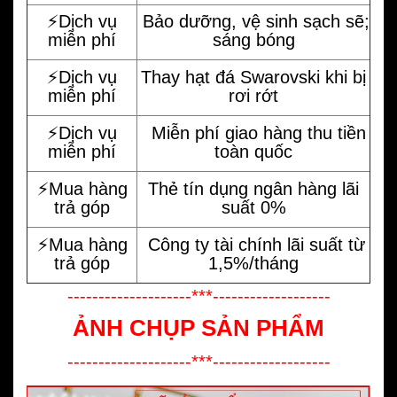
⚡️Dịch vụ
Bảo dưỡng, vệ sinh sạch sẽ;
miễn phí
sáng bóng
⚡️Dịch vụ
Thay hạt đá Swarovski khi bị
miễn phí
rơi rớt
⚡️Dịch vụ
Miễn phí giao hàng thu tiền
miễn phí
toàn quốc
⚡️Mua hàng
Thẻ tín dụng ngân hàng lãi
trả góp
suất 0%
⚡️Mua hàng
Công ty tài chính lãi suất từ
trả góp
1,5%/tháng
--------------------***-------------------
ẢNH CHỤP SẢN PHẨM
--------------------***-------------------