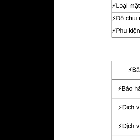
⚡️Loại mặt
⚡️Độ chịu
⚡️Phụ kiện
⚡️B
⚡️Bảo h
⚡️Dịch 
⚡️Dịch 