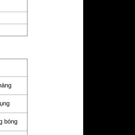
hàng
dụng
g bóng