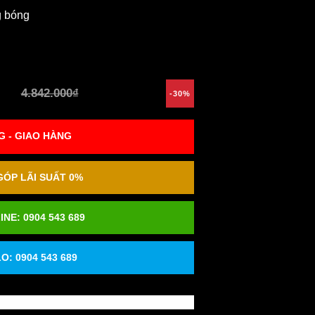
g bóng
4.842.000₫
-30%
 - GIAO HÀNG
ÓP LÃI SUẤT 0%
INE:
0904 543 689
O: 0904 543 689