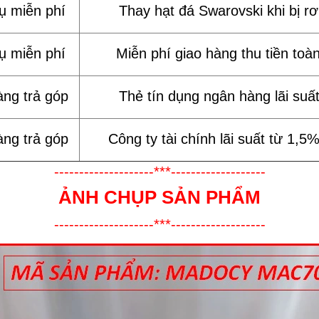
vụ miễn phí
Thay hạt đá Swarovski khi bị rơi
vụ miễn phí
Miễn phí giao hàng thu tiền toà
àng trả góp
Thẻ tín dụng ngân hàng lãi suấ
àng trả góp
Công ty tài chính lãi suất từ 1,5
--------------------***-------------------
ẢNH CHỤP SẢN PHẨM
--------------------***-------------------