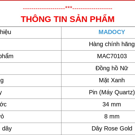
--------------------***-------------------
THÔNG TIN SẢN PHẨM
hiệu
MADOCY
Hàng chính hãng
 phẩm
MAC70103
Đồng hồ Nữ
ng
Mặt Xanh
y
Pin (Máy Quartz)
ước
34 mm
vỏ
8 mm
u dây
Dây Rose Gold