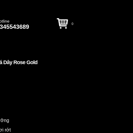
otline
0
345543689
á Dây Rose Gold
dưỡng
ơi rớt