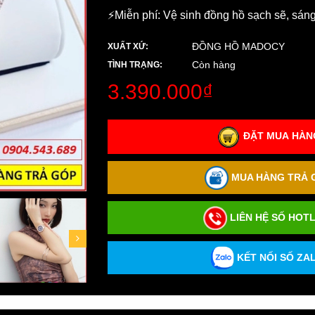
⚡️Miễn phí: Vệ sinh đồng hồ sạch sẽ, sán
ĐỒNG HỒ MADOCY
XUẤT XỨ:
Còn hàng
TÌNH TRẠNG:
3.390.000₫
ĐẶT MUA HÀNG
MUA HÀNG TRẢ G
LIÊN HỆ SỐ HOTL
KẾT NỐI SỐ ZAL