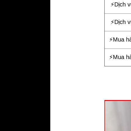
⚡️Dịch 
⚡️Dịch 
⚡️Mua h
⚡️Mua h