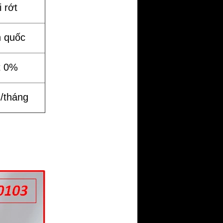
 rớt
n quốc
t 0%
%/tháng