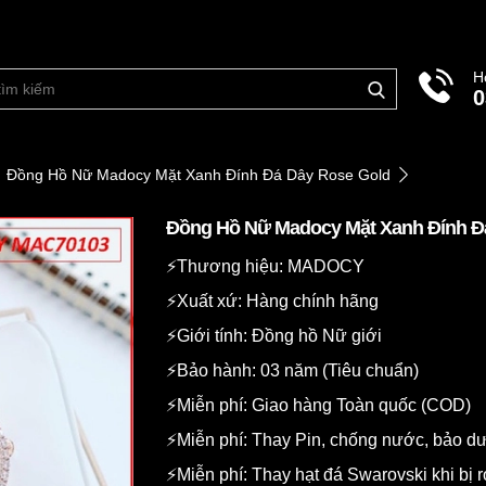
H
0
Đồng Hồ Nữ Madocy Mặt Xanh Đính Đá Dây Rose Gold
Đồng Hồ Nữ Madocy Mặt Xanh Đính Đ
⚡️Thương hiệu: MADOCY
⚡️Xuất xứ: Hàng chính hãng
⚡️Giới tính: Đồng hồ Nữ giới
⚡️Bảo hành: 03 năm (Tiêu chuẩn)
⚡️Miễn phí: Giao hàng Toàn quốc (COD)
⚡️Miễn phí: Thay Pin, chống nước, bảo 
⚡️Miễn phí: Thay hạt đá Swarovski khi bị r