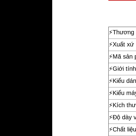
⚡️
Thương 
⚡️Xuất xứ
⚡️Mã sản
⚡️Giới tính
⚡️Kiểu dá
⚡️Kiểu má
⚡️Kích th
⚡️Độ dày 
⚡️Chất liệ