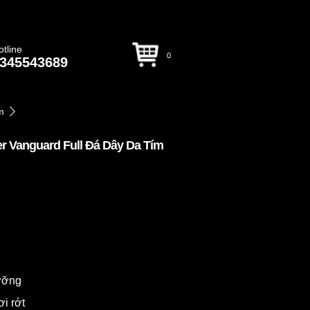
otline
0
345543689
m
r Vanguard Full Đá Dây Da Tím
dưỡng
ơi rớt