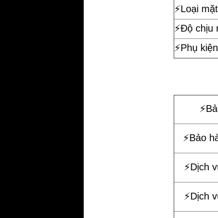
⚡️Loại mặt
⚡️Độ chịu
⚡️Phụ kiện
⚡️B
⚡️Bảo h
⚡️Dịch 
⚡️Dịch 