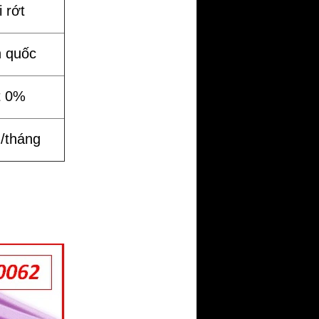
 rớt
n quốc
t 0%
%/tháng