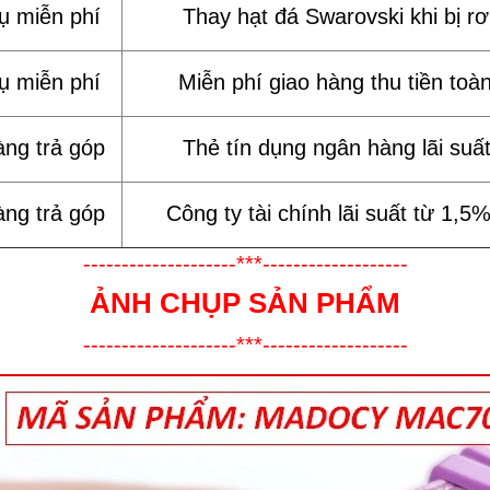
vụ miễn phí
Thay hạt đá Swarovski khi bị rơi
vụ miễn phí
Miễn phí giao hàng thu tiền toà
àng trả góp
Thẻ tín dụng ngân hàng lãi suấ
àng trả góp
Công ty tài chính lãi suất từ 1,5
--------------------***-------------------
ẢNH CHỤP SẢN PHẨM
--------------------***-------------------