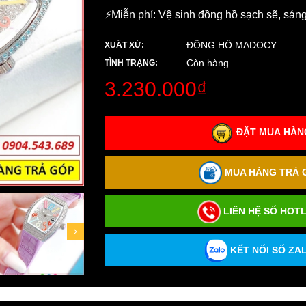
⚡️Miễn phí: Vệ sinh đồng hồ sạch sẽ, sán
ĐỒNG HỒ MADOCY
XUẤT XỨ:
Còn hàng
TÌNH TRẠNG:
3.230.000₫
ĐẶT MUA HÀNG
MUA HÀNG TRẢ G
LIÊN HỆ SỐ HOTL
KẾT NỐI SỐ ZAL