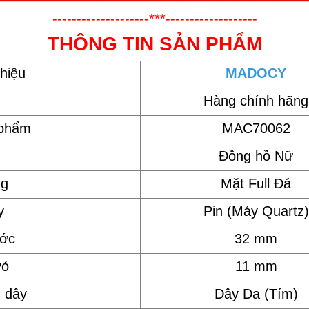
--------------------***-------------------
THÔNG TIN SẢN PHẨM
hiệu
MADOCY
Hàng chính hãng
 phẩm
MAC70062
Đồng hồ Nữ
ng
Mặt Full Đá
y
Pin (Máy Quartz)
ước
32 mm
vỏ
11 mm
u dây
Dây Da (Tím)