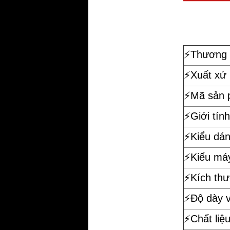
⚡️
Thương 
⚡️Xuất xứ
⚡️Mã sản
⚡️Giới tính
⚡️Kiểu dá
⚡️Kiểu má
⚡️Kích th
⚡️Độ dày 
⚡️Chất liệ