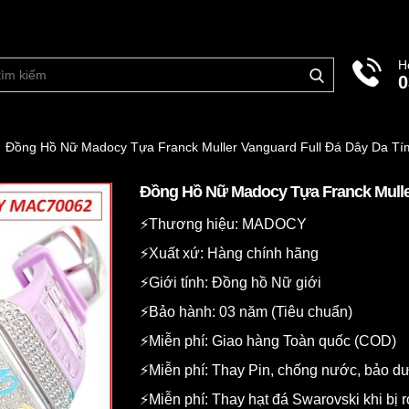
H
0
Đồng Hồ Nữ Madocy Tựa Franck Muller Vanguard Full Đá Dây Da Tí
Đồng Hồ Nữ Madocy Tựa Franck Mulle
⚡️Thương hiệu: MADOCY
⚡️Xuất xứ: Hàng chính hãng
⚡️Giới tính: Đồng hồ Nữ giới
⚡️Bảo hành: 03 năm (Tiêu chuẩn)
⚡️Miễn phí: Giao hàng Toàn quốc (COD)
⚡️Miễn phí: Thay Pin, chống nước, bảo 
⚡️Miễn phí: Thay hạt đá Swarovski khi bị r