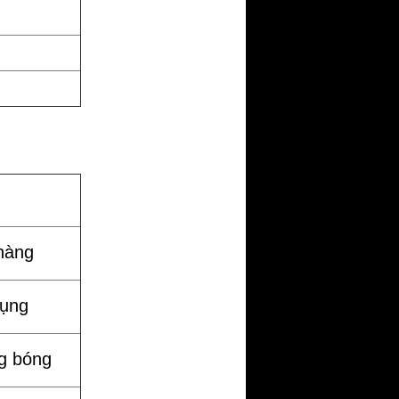
hàng
dụng
g bóng