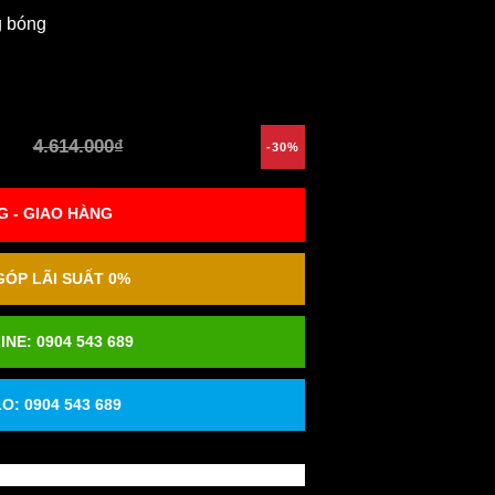
g bóng
4.614.000₫
-30%
 - GIAO HÀNG
ÓP LÃI SUẤT 0%
INE:
0904 543 689
O: 0904 543 689