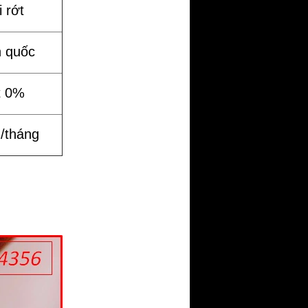
 rớt
n quốc
t 0%
%/tháng