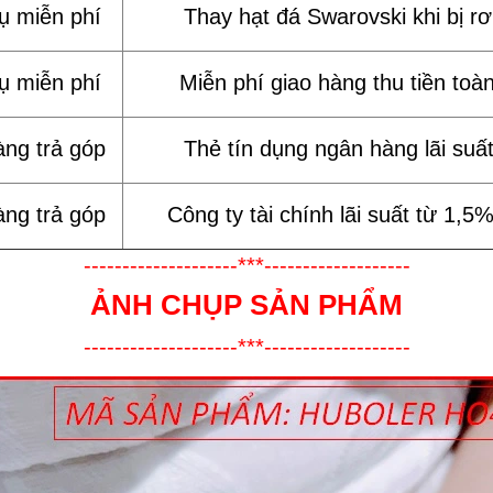
vụ miễn phí
Thay hạt đá Swarovski khi bị rơi
vụ miễn phí
Miễn phí giao hàng thu tiền toà
àng trả góp
Thẻ tín dụng ngân hàng lãi suấ
àng trả góp
Công ty tài chính lãi suất từ 1,5
--------------------***-------------------
ẢNH CHỤP SẢN PHẨM
--------------------***-------------------