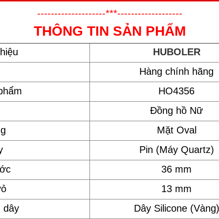
--------------------***-------------------
THÔNG TIN SẢN PHẨM
hiệu
HUBOLER
Hàng chính hãng
 phẩm
HO4356
Đồng hồ Nữ
ng
Mặt Oval
y
Pin (Máy Quartz)
ước
36 mm
vỏ
13 mm
u dây
Dây Silicone (Vàng