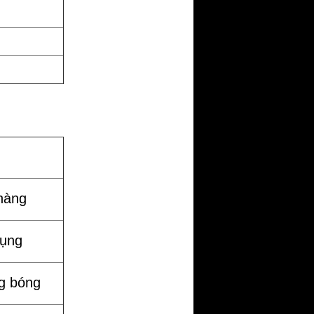
hàng
dụng
g bóng