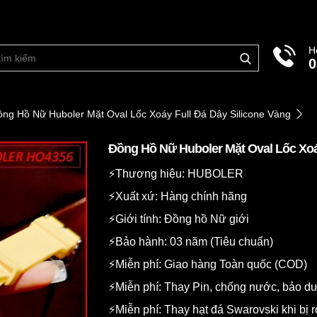
H
0
ng Hồ Nữ Huboler Mặt Oval Lốc Xoáy Full Đá Dây Silicone Vàng
Đồng Hồ Nữ Huboler Mặt Oval Lốc Xoá
⚡️Thương hiệu: HUBOLER
⚡️Xuất xứ: Hàng chính hãng
⚡️Giới tính: Đồng hồ Nữ giới
⚡️Bảo hành: 03 năm (Tiêu chuẩn)
⚡️Miễn phí: Giao hàng Toàn quốc (COD)
⚡️Miễn phí: Thay Pin, chống nước, bảo 
⚡️Miễn phí: Thay hạt đá Swarovski khi bị r