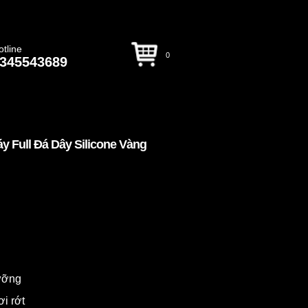
otline
0
345543689
y Full Đá Dây Silicone Vàng
dưỡng
ơi rớt