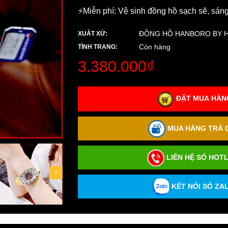
⚡️Miễn phí: Vệ sinh đồng hồ sạch sẽ, sán
ĐỒNG HỒ HANBORO BY 
XUẤT XỨ:
Còn hàng
TÌNH TRẠNG:
3.380.000₫
ĐẶT MUA HÀNG
MUA HÀNG TRẢ G
LIÊN HỆ SỐ HOTL
KẾT NỐI SỐ ZAL