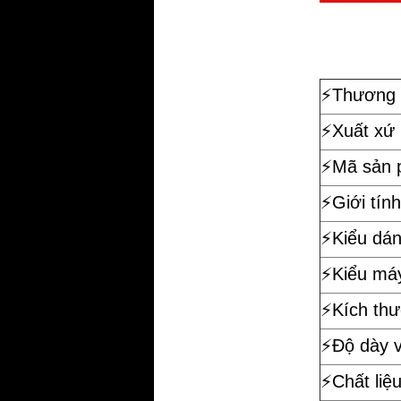
⚡️
Thương 
⚡️Xuất xứ
⚡️Mã sản
⚡️Giới tính
⚡️Kiểu dá
⚡️Kiểu má
⚡️Kích th
⚡️Độ dày 
⚡️Chất liệ