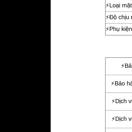
⚡️Loại mặt
⚡️Độ chịu
⚡️Phụ kiện
⚡️B
⚡️Bảo h
⚡️Dịch 
⚡️Dịch 