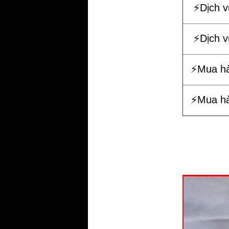
⚡️Dịch 
⚡️Dịch 
⚡️Mua h
⚡️Mua h