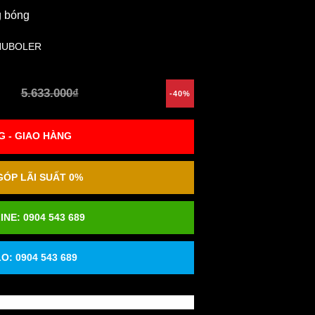
g bóng
HUBOLER
5.633.000₫
-40%
 - GIAO HÀNG
ÓP LÃI SUẤT 0%
INE:
0904 543 689
O: 0904 543 689