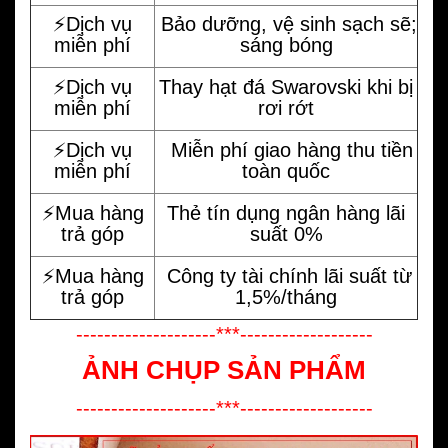
⚡️Dịch vụ
Bảo dưỡng, vệ sinh sạch sẽ;
miễn phí
sáng bóng
⚡️Dịch vụ
Thay hạt đá Swarovski khi bị
miễn phí
rơi rớt
⚡️Dịch vụ
Miễn phí giao hàng thu tiền
miễn phí
toàn quốc
⚡️Mua hàng
Thẻ tín dụng ngân hàng lãi
trả góp
suất 0%
⚡️Mua hàng
Công ty tài chính lãi suất từ
trả góp
1,5%/tháng
--------------------***-------------------
ẢNH CHỤP SẢN PHẨM
--------------------***-------------------