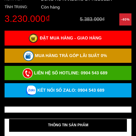
Còn hàng
TÌNH TRẠNG:
3.230.000₫
5.383.000₫
-40%
ĐẶT MUA HÀNG - GIAO HÀNG
MUA HÀNG TRẢ GÓP LÃI SUẤT 0%
LIÊN HỆ SỐ HOTLINE:
0904 543 689
KẾT NỐI SỐ ZALO: 0904 543 689
THÔNG TIN SẢN PHẨM