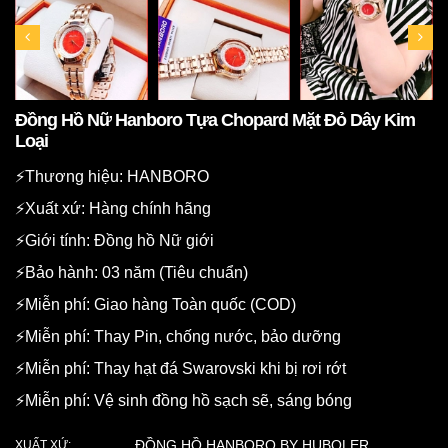
Đồng Hồ Nữ Hanboro Tựa Chopard Mặt Đỏ Dây Kim
Loại
⚡️Thương hiệu: HANBORO
⚡️Xuất xứ: Hàng chính hãng
⚡️Giới tính: Đồng hồ Nữ giới
⚡️Bảo hành: 03 năm (Tiêu chuẩn)
⚡️Miễn phí: Giao hàng Toàn quốc (COD)
⚡️Miễn phí: Thay Pin, chống nước, bảo dưỡng
⚡️Miễn phí: Thay hạt đá Swarovski khi bị rơi rớt
⚡️Miễn phí: Vệ sinh đồng hồ sạch sẽ, sáng bóng
ĐỒNG HỒ HANBORO BY HUBOLER
XUẤT XỨ: