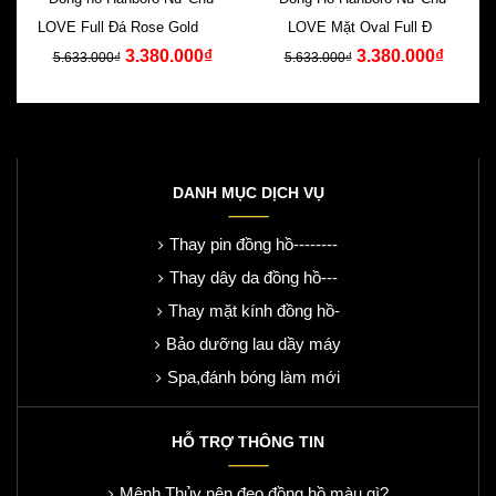
LOVE Full Đá Rose Gold Dây
LOVE Mặt Oval Full Đá
3.380.000₫
3.380.000₫
Silicone
Swarovski Silicone
5.633.000₫
5.633.000₫
DANH MỤC DỊCH VỤ
Thay pin đồng hồ--------
Thay dây da đồng hồ---
Thay mặt kính đồng hồ-
Bảo dưỡng lau dầy máy
Spa,đánh bóng làm mới
HỖ TRỢ THÔNG TIN
Mệnh Thủy nên đeo đồng hồ màu gì?