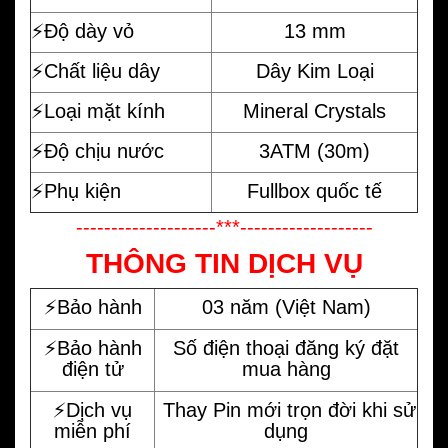
⚡️Độ dày vỏ
13 mm
⚡️Chất liệu dây
Dây Kim Loại
⚡️Loại mặt kính
Mineral Crystals
⚡️Độ chịu nước
3ATM (30m)
⚡️Phụ kiện
Fullbox quốc tế
--------------------***-------------------
THÔNG TIN DỊCH VỤ
⚡️Bảo hành
03 năm (Việt Nam)
⚡️Bảo hành
Số điện thoại đăng ký đặt
điện tử
mua hàng
⚡️Dịch vụ
Thay Pin mới trọn đời khi sử
miễn phí
dụng