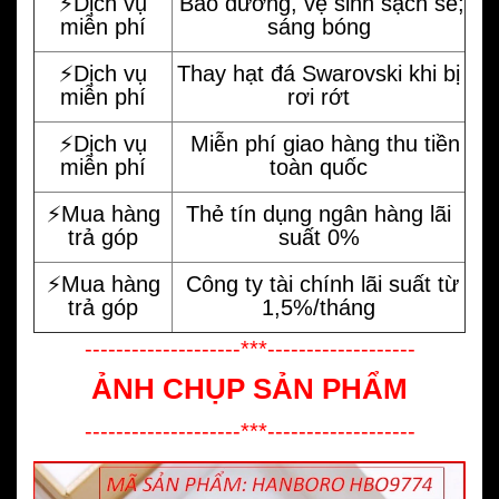
⚡️Dịch vụ
Bảo dưỡng, vệ sinh sạch sẽ;
miễn phí
sáng bóng
⚡️Dịch vụ
Thay hạt đá Swarovski khi bị
miễn phí
rơi rớt
⚡️Dịch vụ
Miễn phí giao hàng thu tiền
miễn phí
toàn quốc
⚡️Mua hàng
Thẻ tín dụng ngân hàng lãi
trả góp
suất 0%
⚡️Mua hàng
Công ty tài chính lãi suất từ
trả góp
1,5%/tháng
--------------------***-------------------
ẢNH CHỤP SẢN PHẨM
--------------------***-------------------