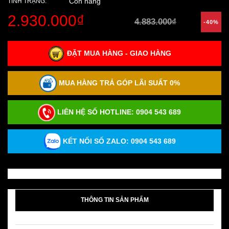
Còn hàng
TÌNH TRẠNG:
2.930.000₫
4.883.000₫
-40%
ĐẶT MUA HÀNG - GIAO HÀNG
MUA HÀNG TRẢ GÓP LÃI SUẤT 0%
LIÊN HỆ SỐ HOTLINE:
0904 543 689
KẾT NỐI SỐ ZALO: 0904 543 689
THÔNG TIN SẢN PHẨM