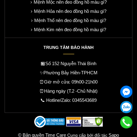
Mệnh Mộc nên đeo đồng hồ màu gì?
Mệnh Hỏa nên đeo đồng hồ màu gì?
Mệnh Thổ nên đeo đồng hồ màu gì?
Mệnh Kim nên đeo đồng hồ màu gì?
TRUNG TÂM BẢO HÀNH
🏪Số 152 Nguyễn Thái Bình
✨Phường Bảy Hiền-TPHCM
⏰Giờ mở cửa: 09h00-21h00
⏰Hàng ngày (T.2 -Chủ Nhật)
📞 Hotline/Zalo:
0345543689
© Bản quyền Time Care
Sapo
Cung cấp bởi đối tác