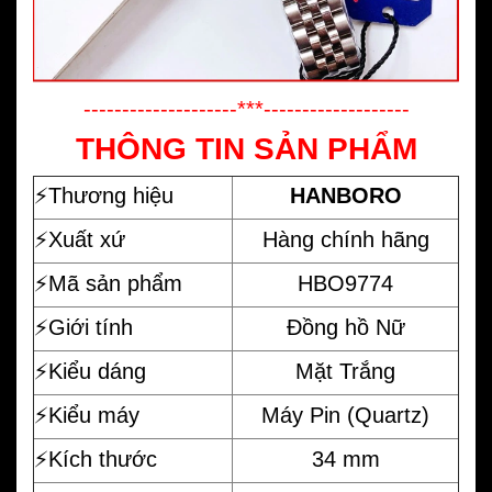
--------------------***-------------------
THÔNG TIN SẢN PHẨM
⚡️
Thương hiệu
HANBORO
⚡️Xuất xứ
Hàng chính hãng
⚡️Mã sản phẩm
HBO9774
⚡️Giới tính
Đồng hồ Nữ
⚡️Kiểu dáng
Mặt Trắng
⚡️Kiểu máy
Máy Pin (Quartz)
⚡️Kích thước
34 mm