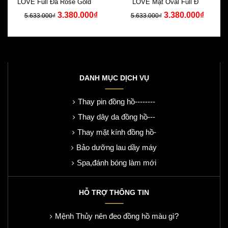
LOVE Full Đá Rose Gold Dây
LOVE Mặt Oval Full Đá
3.380.000₫
3.380.000₫
Silicone
Swarovski Silicone
5.633.000₫
5.633.000₫
DANH MỤC DỊCH VỤ
Thay pin đồng hồ--------
Thay dây da đồng hồ---
Thay mặt kính đồng hồ-
Bảo dưỡng lau dầy máy
Spa,đánh bóng làm mới
HỖ TRỢ THÔNG TIN
Mệnh Thủy nên đeo đồng hồ màu gì?