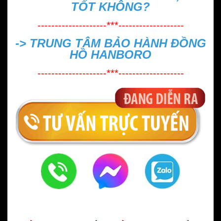
TỐT KHÔNG?
--------------------***-------------------
->
TRUNG TÂM BẢO HÀNH ĐỒNG
HỒ HANBORO
--------------------***-------------------