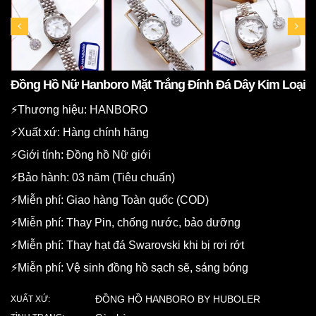
Đồng Hồ Nữ Hanboro Mặt Trắng Đính Đá Dây Kim Loại
⚡️Thương hiệu: HANBORO
⚡️Xuất xứ: Hàng chính hãng
⚡️Giới tính: Đồng hồ Nữ giới
⚡️Bảo hành: 03 năm (Tiêu chuẩn)
⚡️Miễn phí: Giao hàng Toàn quốc (COD)
⚡️Miễn phí: Thay Pin, chống nước, bảo dưỡng
⚡️Miễn phí: Thay hạt đá Swarovski khi bị rơi rớt
⚡️Miễn phí: Vệ sinh đồng hồ sạch sẽ, sáng bóng
ĐỒNG HỒ HANBORO BY HUBOLER
XUẤT XỨ: