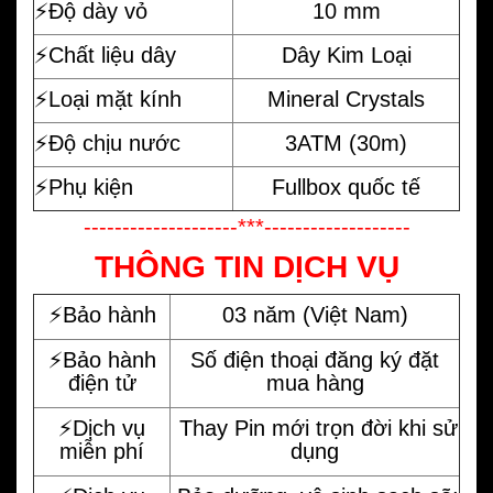
⚡️Độ dày vỏ
10 mm
⚡️Chất liệu dây
Dây Kim Loại
⚡️Loại mặt kính
Mineral Crystals
⚡️Độ chịu nước
3ATM (30m)
⚡️Phụ kiện
Fullbox quốc tế
--------------------***-------------------
THÔNG TIN DỊCH VỤ
⚡️Bảo hành
03 năm (Việt Nam)
⚡️Bảo hành
Số điện thoại đăng ký đặt
điện tử
mua hàng
⚡️Dịch vụ
Thay Pin mới trọn đời khi sử
miễn phí
dụng