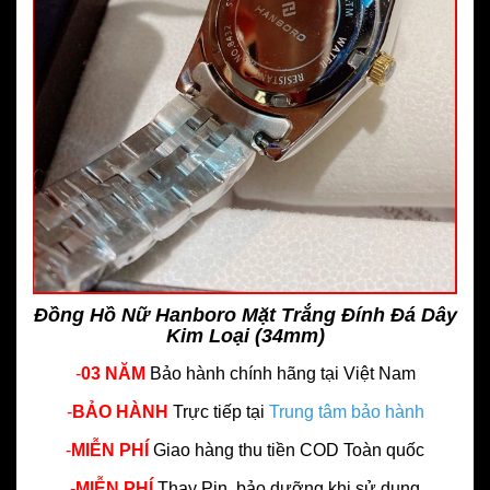
Đồng Hồ Nữ Hanboro Mặt Trắng Đính Đá Dây
Kim Loại (34mm)
-
03 NĂM
Bảo hành chính hãng
tại Việt Nam
-
BẢO HÀNH
Trực tiếp tại
Trung tâm bảo hành
-
MIỄN PHÍ
Giao hàng thu tiền COD Toàn quốc
-
MIỄN PHÍ
Thay Pin, bảo dưỡng khi sử dụng