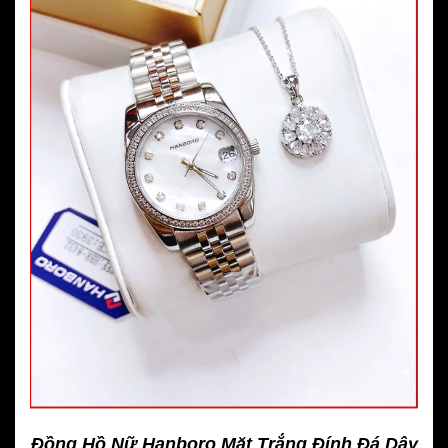
Đồng Hồ Nữ Hanboro Mặt Trắng Đính Đá Dây