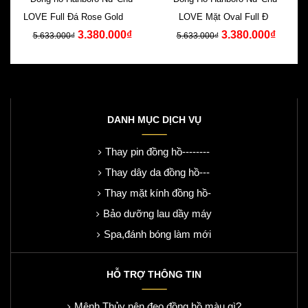
LOVE Full Đá Rose Gold Dây
LOVE Mặt Oval Full Đá
3.380.000₫
3.380.000₫
Silicone
Swarovski Silicone
5.633.000₫
5.633.000₫
DANH MỤC DỊCH VỤ
Thay pin đồng hồ--------
Thay dây da đồng hồ---
Thay mặt kính đồng hồ-
Bảo dưỡng lau dầy máy
Spa,đánh bóng làm mới
HỖ TRỢ THÔNG TIN
Mệnh Thủy nên đeo đồng hồ màu gì?