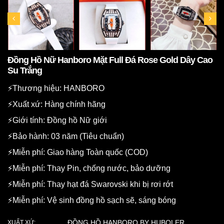
Đồng Hồ Nữ Hanboro Mặt Full Đá Rose Gold Dây Cao
Su Trắng
⚡️Thương hiệu: HANBORO
⚡️Xuất xứ: Hàng chính hãng
⚡️Giới tính: Đồng hồ Nữ giới
⚡️Bảo hành: 03 năm (Tiêu chuẩn)
⚡️Miễn phí: Giao hàng Toàn quốc (COD)
⚡️Miễn phí: Thay Pin, chống nước, bảo dưỡng
⚡️Miễn phí: Thay hạt đá Swarovski khi bị rơi rớt
⚡️Miễn phí: Vệ sinh đồng hồ sạch sẽ, sáng bóng
ĐỒNG HỒ HANBORO BY HUBOLER
XUẤT XỨ: