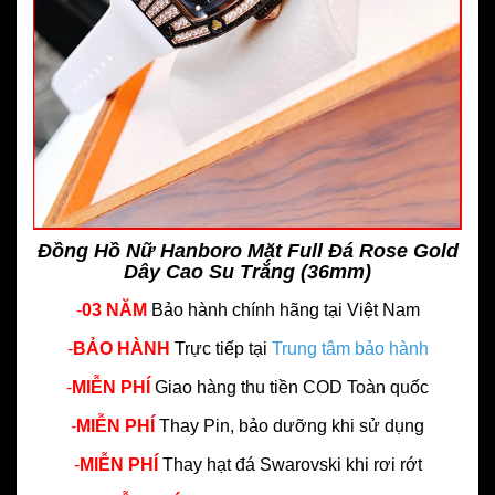
Đồng Hồ Nữ Hanboro Mặt Full Đá Rose Gold
Dây Cao Su Trắng (36mm)
-
03 NĂM
Bảo hành chính hãng
tại Việt Nam
-
BẢO HÀNH
Trực tiếp tại
Trung tâm bảo hành
-
MIỄN PHÍ
Giao hàng thu tiền COD Toàn quốc
-
MIỄN PHÍ
Thay Pin, bảo dưỡng khi sử dụng
-
MIỄN PHÍ
Thay hạt đá Swarovski khi rơi rớt