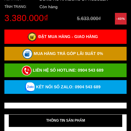
Còn hàng
TÌNH TRẠNG:
3.380.000₫
5.633.000₫
-40%
ĐẶT MUA HÀNG - GIAO HÀNG
MUA HÀNG TRẢ GÓP LÃI SUẤT 0%
LIÊN HỆ SỐ HOTLINE:
0904 543 689
KẾT NỐI SỐ ZALO: 0904 543 689
THÔNG TIN SẢN PHẨM