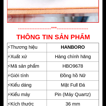
--------------------***-------------------
THÔNG TIN SẢN PHẨM
⚡️
Thương hiệu
HANBORO
⚡️Xuất xứ
Hàng chính hãng
⚡️Mã sản phẩm
HBO9678
⚡️Giới tính
Đồng hồ Nữ
⚡️Kiểu dáng
Mặt Full Đá
⚡️Kiểu máy
Pin (Máy Quartz)
⚡️Kích thước
36 mm