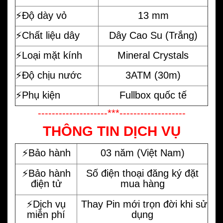
⚡️Độ dày vỏ
13 mm
⚡️Chất liệu dây
Dây Cao Su (Trắng)
⚡️Loại mặt kính
Mineral Crystals
⚡️Độ chịu nước
3ATM (30m)
⚡️Phụ kiện
Fullbox quốc tế
--------------------***-------------------
THÔNG TIN DỊCH VỤ
⚡️Bảo hành
03 năm (Việt Nam)
⚡️Bảo hành
Số điện thoại đăng ký đặt
điện tử
mua hàng
⚡️Dịch vụ
Thay Pin mới trọn đời khi sử
miễn phí
dụng