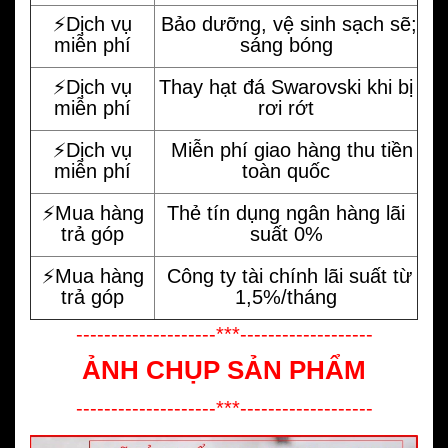
⚡️Dịch vụ
Bảo dưỡng, vệ sinh sạch sẽ;
miễn phí
sáng bóng
⚡️Dịch vụ
Thay hạt đá Swarovski khi bị
miễn phí
rơi rớt
⚡️Dịch vụ
Miễn phí giao hàng thu tiền
miễn phí
toàn quốc
⚡️Mua hàng
Thẻ tín dụng ngân hàng lãi
trả góp
suất 0%
⚡️Mua hàng
Công ty tài chính lãi suất từ
trả góp
1,5%/tháng
--------------------***-------------------
ẢNH CHỤP SẢN PHẨM
--------------------***-------------------