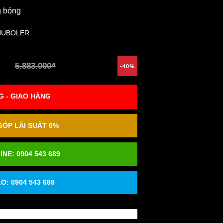
g bóng
HUBOLER
5.883.000₫
-40%
 - GIAO HÀNG
ÓP LÃI SUẤT 0%
INE:
0904 543 689
O: 0904 543 689