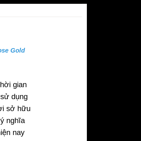
ose Gold
thời gian
 sử dụng
ời sở hữu
 ý nghĩa
hiện nay