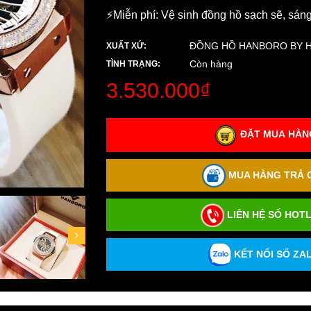
⚡️Miễn phí: Vệ sinh đồng hồ sạch sẽ, sán
ĐỒNG HỒ HANBORO BY 
XUẤT XỨ:
Còn hàng
TÌNH TRẠNG:
3.530.000₫
ĐẶT MUA HÀNG
MUA HÀNG TRẢ G
LIÊN HỆ SỐ HOTL
KẾT NỐI SỐ ZAL