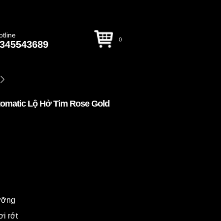
otline
0
345543689
omatic Lộ Hở Tim Rose Gold
dưỡng
ơi rớt