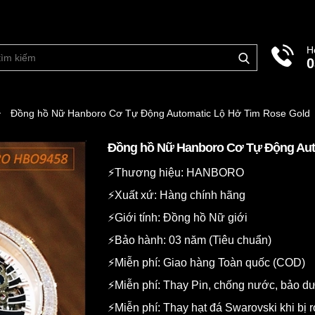
H
0
Đồng hồ Nữ Hanboro Cơ Tự Động Automatic Lộ Hở Tim Rose Gold
Đồng hồ Nữ Hanboro Cơ Tự Động Aut
⚡️Thương hiệu: HANBORO
⚡️Xuất xứ: Hàng chính hãng
⚡️Giới tính: Đồng hồ Nữ giới
⚡️Bảo hành: 03 năm (Tiêu chuẩn)
⚡️Miễn phí: Giao hàng Toàn quốc (COD)
⚡️Miễn phí: Thay Pin, chống nước, bảo 
⚡️Miễn phí: Thay hạt đá Swarovski khi bị r