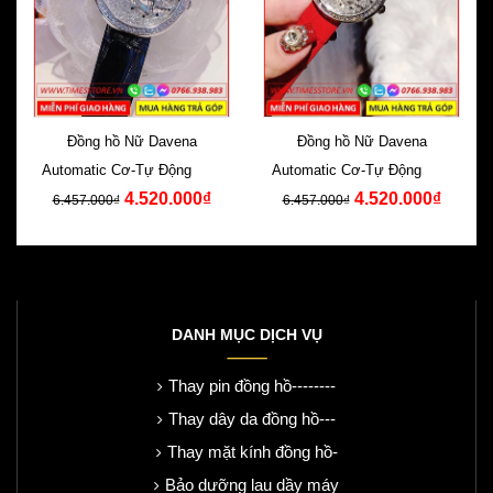
Đồng hồ Nữ Davena
Đồng hồ Nữ Davena
Automatic Cơ-Tự Động Dây
Automatic Cơ-Tự Động Dây
4.520.000₫
4.520.000₫
Da Đen Swarovski
Da Đỏ Swarovski
6.457.000₫
6.457.000₫
DANH MỤC DỊCH VỤ
Thay pin đồng hồ--------
Thay dây da đồng hồ---
Thay mặt kính đồng hồ-
Bảo dưỡng lau dầy máy