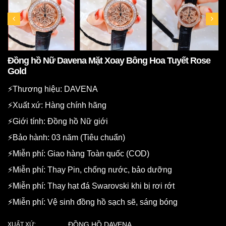
Đồng hồ Nữ Davena Mặt Xoay Bông Hoa Tuyết Rose
Gold
⚡️Thương hiệu: DAVENA
⚡️Xuất xứ: Hàng chính hãng
⚡️Giới tính: Đồng hồ Nữ giới
⚡️Bảo hành: 03 năm (Tiêu chuẩn)
⚡️Miễn phí: Giao hàng Toàn quốc (COD)
⚡️Miễn phí: Thay Pin, chống nước, bảo dưỡng
⚡️Miễn phí: Thay hạt đá Swarovski khi bị rơi rớt
⚡️Miễn phí: Vệ sinh đồng hồ sạch sẽ, sáng bóng
ĐỒNG HỒ DAVENA
XUẤT XỨ: