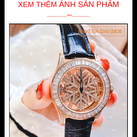
ẢNH SẢN PHẨM
XEM THÊM
-------------***------------