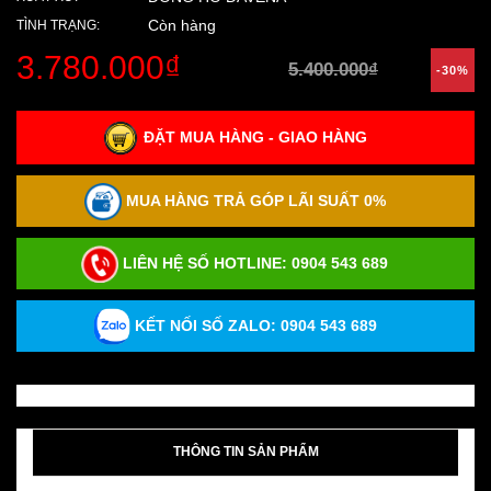
Còn hàng
TÌNH TRẠNG:
3.780.000₫
5.400.000₫
-30%
ĐẶT MUA HÀNG - GIAO HÀNG
MUA HÀNG TRẢ GÓP LÃI SUẤT 0%
LIÊN HỆ SỐ HOTLINE:
0904 543 689
KẾT NỐI SỐ ZALO: 0904 543 689
THÔNG TIN SẢN PHẨM