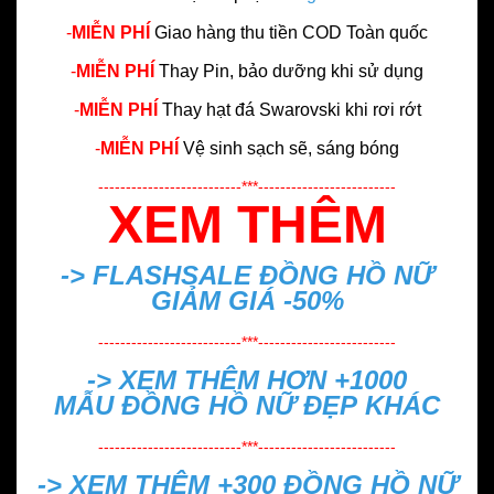
-
MIỄN PHÍ
Giao hàng thu tiền COD Toàn quốc
-
MIỄN PHÍ
Thay Pin, bảo dưỡng khi sử dụng
-
MIỄN PHÍ
Thay hạt đá Swarovski khi rơi rớt
-
MIỄN PHÍ
Vệ sinh sạch sẽ, sáng bóng
--------------------------***-------------------------
XEM THÊM
-> FLASHSALE
ĐỒNG HỒ NỮ
GIẢM GIÁ -50%
--------------------------***-------------------------
-> XEM THÊM HƠN +1000
MẪU
ĐỒNG HỒ NỮ ĐẸP
KHÁC
--------------------------***-------------------------
-> XEM THÊM +300
ĐỒNG HỒ NỮ