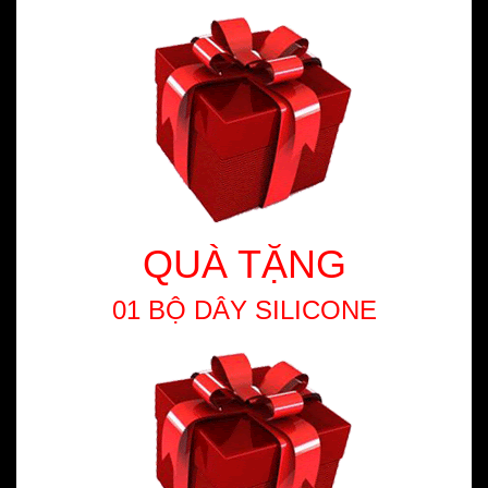
QUÀ TẶNG
01 BỘ DÂY SILICONE