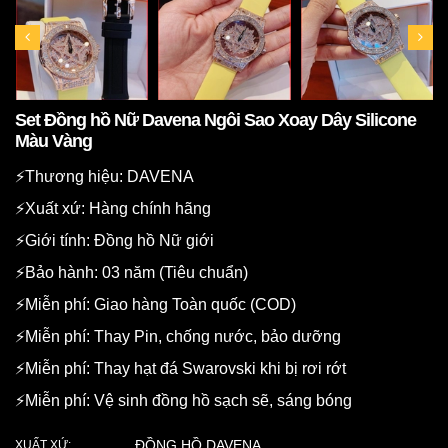
Set Đồng hồ Nữ Davena Ngôi Sao Xoay Dây Silicone
Màu Vàng
⚡️Thương hiệu: DAVENA
⚡️Xuất xứ: Hàng chính hãng
⚡️Giới tính: Đồng hồ Nữ giới
⚡️Bảo hành: 03 năm (Tiêu chuẩn)
⚡️Miễn phí: Giao hàng Toàn quốc (COD)
⚡️Miễn phí: Thay Pin, chống nước, bảo dưỡng
⚡️Miễn phí: Thay hạt đá Swarovski khi bị rơi rớt
⚡️Miễn phí: Vệ sinh đồng hồ sạch sẽ, sáng bóng
ĐỒNG HỒ DAVENA
XUẤT XỨ: