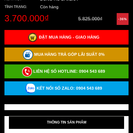
Còn hàng
TÌNH TRẠNG:
3.700.000₫
5.825.000₫
-36%
ĐẶT MUA HÀNG - GIAO HÀNG
MUA HÀNG TRẢ GÓP LÃI SUẤT 0%
LIÊN HỆ SỐ HOTLINE:
0904 543 689
KẾT NỐI SỐ ZALO: 0904 543 689
THÔNG TIN SẢN PHẨM