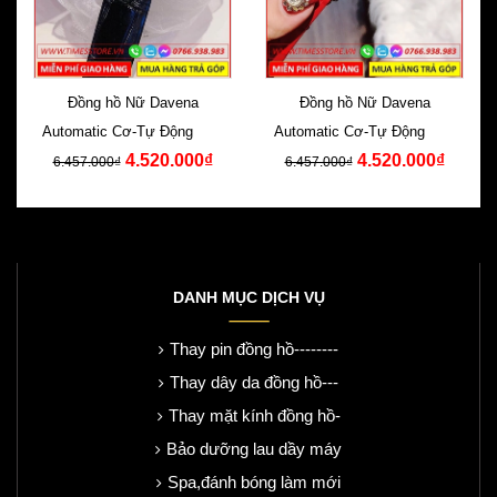
Đồng hồ Nữ Davena
Đồng hồ Nữ Davena
Automatic Cơ-Tự Động Dây
Automatic Cơ-Tự Động Dây
4.520.000₫
4.520.000₫
Da Đen Swarovski
Da Đỏ Swarovski
6.457.000₫
6.457.000₫
DANH MỤC DỊCH VỤ
Thay pin đồng hồ--------
Thay dây da đồng hồ---
Thay mặt kính đồng hồ-
Bảo dưỡng lau dầy máy
Spa,đánh bóng làm mới