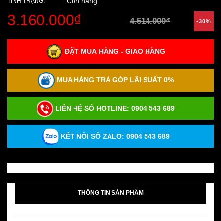
Còn hàng
TÌNH TRẠNG:
3.160.000₫
4.514.000₫
-30%
ĐẶT MUA HÀNG - GIAO HÀNG
MUA HÀNG TRẢ GÓP LÃI SUẤT 0%
LIÊN HỆ SỐ HOTLINE:
0904 543 689
KẾT NỐI SỐ ZALO: 0904 543 689
THÔNG TIN SẢN PHẨM