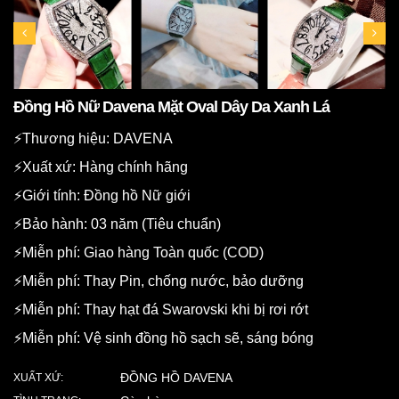
Đồng Hồ Nữ Davena Mặt Oval Dây Da Xanh Lá
⚡️Thương hiệu: DAVENA
⚡️Xuất xứ: Hàng chính hãng
⚡️Giới tính: Đồng hồ Nữ giới
⚡️Bảo hành: 03 năm (Tiêu chuẩn)
⚡️Miễn phí: Giao hàng Toàn quốc (COD)
⚡️Miễn phí: Thay Pin, chống nước, bảo dưỡng
⚡️Miễn phí: Thay hạt đá Swarovski khi bị rơi rớt
⚡️Miễn phí: Vệ sinh đồng hồ sạch sẽ, sáng bóng
ĐỒNG HỒ DAVENA
XUẤT XỨ: