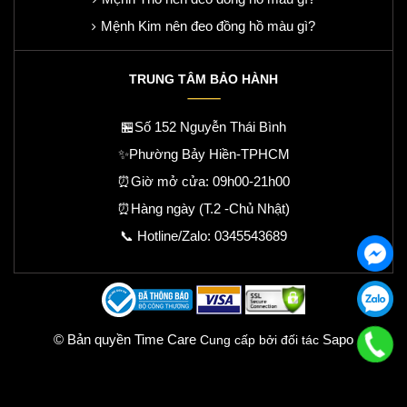
Mệnh Kim nên đeo đồng hồ màu gì?
TRUNG TÂM BẢO HÀNH
🏪Số 152 Nguyễn Thái Bình
✨Phường Bảy Hiền-TPHCM
⏰Giờ mở cửa: 09h00-21h00
⏰Hàng ngày (T.2 -Chủ Nhật)
📞 Hotline/Zalo:
0345543689
© Bản quyền Time Care
Sapo
Cung cấp bởi đối tác