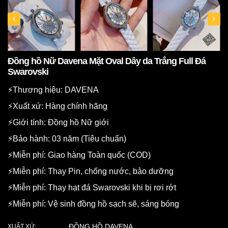
Đồng hồ Nữ Davena Mặt Oval Dây da Trắng Full Đá
Swarovski
⚡️Thương hiệu: DAVENA
⚡️Xuất xứ: Hàng chính hãng
⚡️Giới tính: Đồng hồ Nữ giới
⚡️Bảo hành: 03 năm (Tiêu chuẩn)
⚡️Miễn phí: Giao hàng Toàn quốc (COD)
⚡️Miễn phí: Thay Pin, chống nước, bảo dưỡng
⚡️Miễn phí: Thay hạt đá Swarovski khi bị rơi rớt
⚡️Miễn phí: Vệ sinh đồng hồ sạch sẽ, sáng bóng
ĐỒNG HỒ DAVENA
XUẤT XỨ: