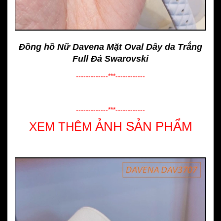
Đồng hồ Nữ Davena Mặt Oval Dây da Trắng
Full Đá Swarovski
-------------***------------
-------------***------------
ẢNH SẢN PHẨM
XEM THÊM