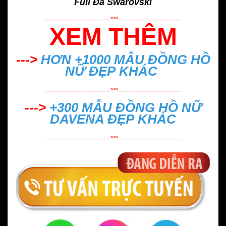
Full Đá Swarovski
--------------------------***-------------------------
XEM THÊM
--->
HƠN +1000 MẪU
ĐỒNG HỒ
NỮ ĐẸP
KHÁC
--------------------------***-------------------------
--->
+300 MẪU
ĐỒNG HỒ NỮ
DAVENA ĐẸP
KHÁC
--------------------------***-------------------------