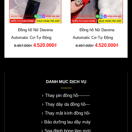
Đồng hồ Nữ Davena
Đồng hồ Nữ Davena
Automatic Cơ-Tự Động Dây
Automatic Cơ-Tự Động Dây
4.520.000₫
4.520.000₫
Da Đen Swarovski
Da Đỏ Swarovski
6.457.000₫
6.457.000₫
DANH MỤC DỊCH VỤ
Thay pin đồng hồ--------
Thay dây da đồng hồ---
Thay mặt kính đồng hồ-
Bảo dưỡng lau dầy máy
Spa,đánh bóng làm mới