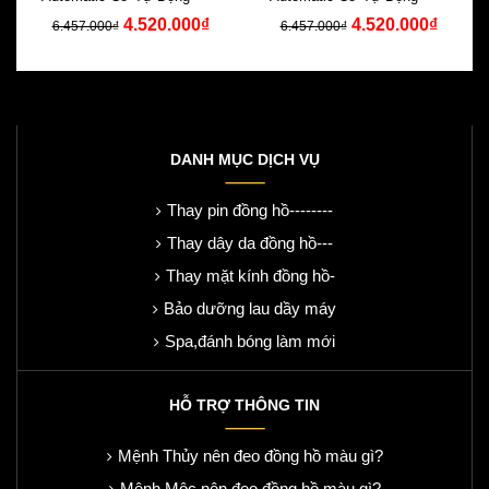
4.520.000₫
4.520.000₫
Da Đen Swarovski
Da Đỏ Swarovski
6.457.000₫
6.457.000₫
DANH MỤC DỊCH VỤ
Thay pin đồng hồ--------
Thay dây da đồng hồ---
Thay mặt kính đồng hồ-
Bảo dưỡng lau dầy máy
Spa,đánh bóng làm mới
HỖ TRỢ THÔNG TIN
Mệnh Thủy nên đeo đồng hồ màu gì?
Mệnh Mộc nên đeo đồng hồ màu gì?