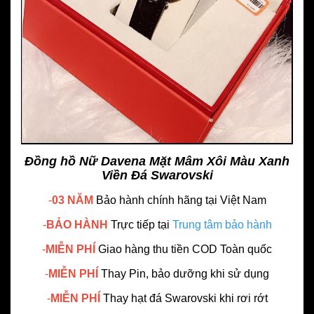
Đồng hồ Nữ Davena Mặt Mâm Xôi Màu Xanh
Viền Đá Swarovski
-
03 NĂM
Bảo hành chính hãng
tại Việt Nam
-
BẢO HÀNH
Trực tiếp tại
Trung tâm bảo hành
-
MIỄN PHÍ
Giao hàng thu tiền COD Toàn quốc
-
MIỄN PHÍ
Thay Pin, bảo dưỡng khi sử dụng
-
MIỄN PHÍ
Thay hạt đá Swarovski khi rơi rớt