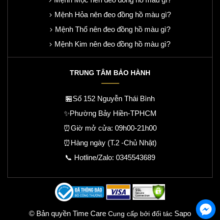
Mệnh Hỏa nên đeo đồng hồ màu gì?
Mệnh Thổ nên đeo đồng hồ màu gì?
Mệnh Kim nên đeo đồng hồ màu gì?
TRUNG TÂM BẢO HÀNH
🏪Số 152 Nguyễn Thái Bình
✨Phường Bảy Hiền-TPHCM
⏰Giờ mở cửa: 09h00-21h00
⏰Hàng ngày (T.2 -Chủ Nhật)
📞 Hotline/Zalo:
0345543689
© Bản quyền Time Care
Sapo
Cung cấp bởi đối tác