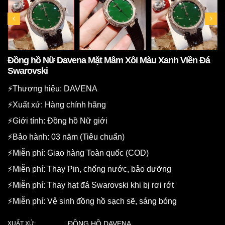
Đồng hồ Nữ Davena Mặt Mâm Xôi Màu Xanh Viền Đá
Swarovski
⚡️Thương hiệu: DAVENA
⚡️Xuất xứ: Hàng chính hãng
⚡️Giới tính: Đồng hồ Nữ giới
⚡️Bảo hành: 03 năm (Tiêu chuẩn)
⚡️Miễn phí: Giao hàng Toàn quốc (COD)
⚡️Miễn phí: Thay Pin, chống nước, bảo dưỡng
⚡️Miễn phí: Thay hạt đá Swarovski khi bị rơi rớt
⚡️Miễn phí: Vệ sinh đồng hồ sạch sẽ, sáng bóng
ĐỒNG HỒ DAVENA
XUẤT XỨ: