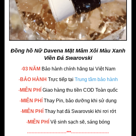
Đồng hồ Nữ Davena Mặt Mâm Xôi Màu Xanh
Viền Đá Swarovski
-
03 NĂM
Bảo hành chính hãng
tại Việt Nam
-
BẢO HÀNH
Trực tiếp tại
Trung tâm bảo hành
-
MIỄN PHÍ
Giao hàng thu tiền COD Toàn quốc
-
MIỄN PHÍ
Thay Pin, bảo dưỡng khi sử dụng
-
MIỄN PHÍ
Thay hạt đá Swarovski khi rơi rớt
-
MIỄN PHÍ
Vệ sinh sạch sẽ, sáng bóng
--------------------------***-------------------------