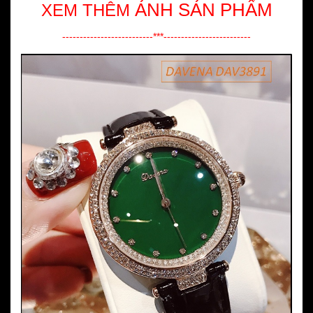
ẢNH SẢN PHẨM
XEM THÊM
--------------------------***-------------------------