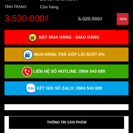
Còn hàng
TÌNH TRẠNG:
3.520.000₫
5.029.000₫
-30%
ĐẶT MUA HÀNG - GIAO HÀNG
MUA HÀNG TRẢ GÓP LÃI SUẤT 0%
LIÊN HỆ SỐ HOTLINE:
0904 543 689
KẾT NỐI SỐ ZALO: 0904 543 689
THÔNG TIN SẢN PHẨM