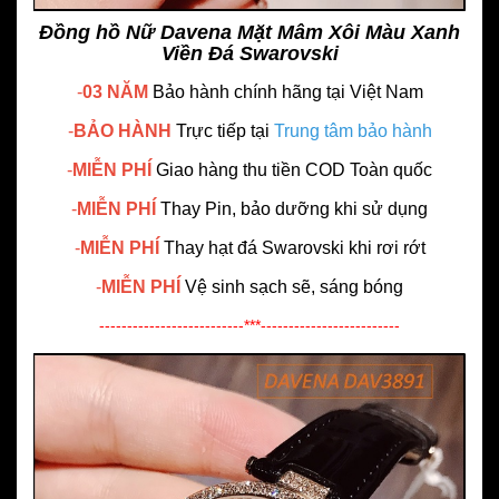
Đồng hồ Nữ Davena Mặt Mâm Xôi Màu Xanh
Viền Đá Swarovski
-
03 NĂM
Bảo hành chính hãng
tại Việt Nam
-
BẢO HÀNH
Trực tiếp tại
Trung tâm bảo hành
-
MIỄN PHÍ
Giao hàng thu tiền COD Toàn quốc
-
MIỄN PHÍ
Thay Pin, bảo dưỡng khi sử dụng
-
MIỄN PHÍ
Thay hạt đá Swarovski khi rơi rớt
-
MIỄN PHÍ
Vệ sinh sạch sẽ, sáng bóng
--------------------------***-------------------------