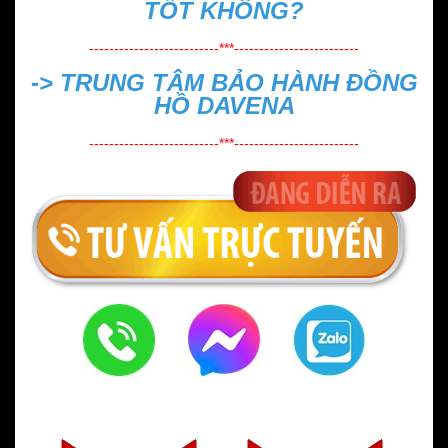
TỐT KHÔNG?
--------------------------***-------------------------
->
TRUNG TÂM BẢO HÀNH ĐỒNG
HỒ DAVENA
--------------------------***-------------------------