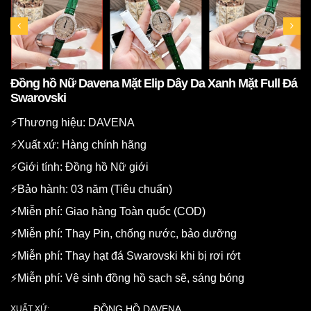
Đồng hồ Nữ Davena Mặt Elip Dây Da Xanh Mặt Full Đá
Swarovski
⚡️Thương hiệu: DAVENA
⚡️Xuất xứ: Hàng chính hãng
⚡️Giới tính: Đồng hồ Nữ giới
⚡️Bảo hành: 03 năm (Tiêu chuẩn)
⚡️Miễn phí: Giao hàng Toàn quốc (COD)
⚡️Miễn phí: Thay Pin, chống nước, bảo dưỡng
⚡️Miễn phí: Thay hạt đá Swarovski khi bị rơi rớt
⚡️Miễn phí: Vệ sinh đồng hồ sạch sẽ, sáng bóng
ĐỒNG HỒ DAVENA
XUẤT XỨ: