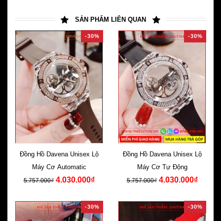
SẢN PHẨM LIÊN QUAN
-30%
-30%
Đồng Hồ Davena Unisex Lộ
Đồng Hồ Davena Unisex Lộ
Máy Cơ Automatic
Máy Cơ Tự Động
4.030.000₫
4.030.000₫
5.757.000₫
5.757.000₫
-30%
-30%