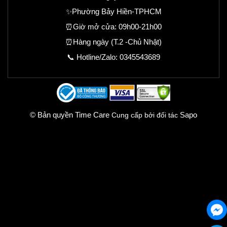
✨Phường Bảy Hiền-TPHCM
⏰Giờ mở cửa: 09h00-21h00
⏰Hàng ngày (T.2 -Chủ Nhật)
📞 Hotline/Zalo:
0345543689
© Bản quyền Time Care
Sapo
Cung cấp bởi đối tác