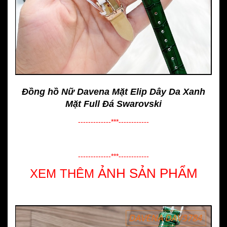
Đồng hồ Nữ Davena Mặt Elip Dây Da Xanh
Mặt Full Đá Swarovski
-------------***------------
-------------***------------
ẢNH SẢN PHẨM
XEM THÊM