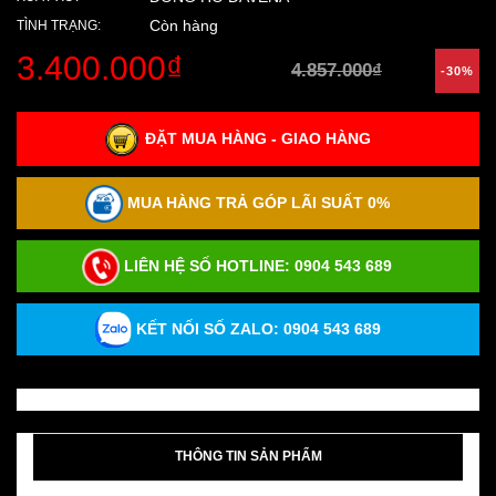
Còn hàng
TÌNH TRẠNG:
3.400.000₫
4.857.000₫
-30%
ĐẶT MUA HÀNG - GIAO HÀNG
MUA HÀNG TRẢ GÓP LÃI SUẤT 0%
LIÊN HỆ SỐ HOTLINE:
0904 543 689
KẾT NỐI SỐ ZALO: 0904 543 689
THÔNG TIN SẢN PHẨM