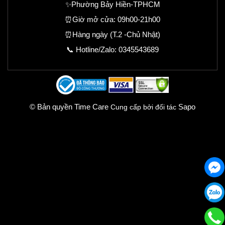
✨Phường Bảy Hiền-TPHCM
⏰Giờ mở cửa: 09h00-21h00
⏰Hàng ngày (T.2 -Chủ Nhật)
📞 Hotline/Zalo:
0345543689
© Bản quyền Time Care
Sapo
Cung cấp bởi đối tác