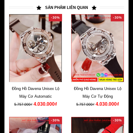
SẢN PHẨM LIÊN QUAN
-30%
-30%
Đồng Hồ Davena Unisex Lộ
Đồng Hồ Davena Unisex Lộ
Máy Cơ Automatic
Máy Cơ Tự Động
4.030.000₫
4.030.000₫
5.757.000₫
5.757.000₫
-30%
-30%