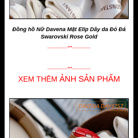
Đồng hồ Nữ Davena Mặt Elip Dây da Đỏ Đá
Swarovski Rose Gold
-------------***------------
-------------***------------
ẢNH SẢN PHẨM
XEM THÊM