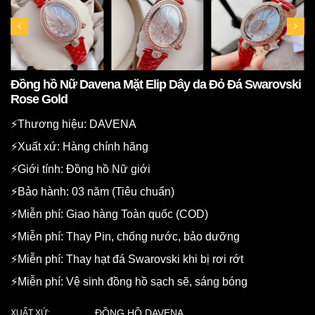
Đồng hồ Nữ Davena Mặt Elip Dây da Đỏ Đá Swarovski
Rose Gold
⚡️Thương hiệu: DAVENA
⚡️Xuất xứ: Hàng chính hãng
⚡️Giới tính: Đồng hồ Nữ giới
⚡️Bảo hành: 03 năm (Tiêu chuẩn)
⚡️Miễn phí: Giao hàng Toàn quốc (COD)
⚡️Miễn phí: Thay Pin, chống nước, bảo dưỡng
⚡️Miễn phí: Thay hạt đá Swarovski khi bị rơi rớt
⚡️Miễn phí: Vệ sinh đồng hồ sạch sẽ, sáng bóng
ĐỒNG HỒ DAVENA
XUẤT XỨ: